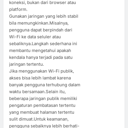
koneksi, bukan dari browser atau
platform.
Gunakan jaringan yang lebih stabil
bila memungkinkan.Misalnya,
pengguna dapat berpindah dari
Wi-Fi ke data seluler atau
sebaliknya.Langkah sederhana ini
membantu mengetahui apakah
kendala hanya terjadi pada satu
jaringan tertentu.
Jika menggunakan Wi-Fi publik,
akses bisa lebih lambat karena
banyak pengguna terhubung dalam
waktu bersamaan.Selain itu,
beberapa jaringan publik memiliki
pengaturan pembatasan tertentu
yang membuat halaman tertentu
sulit dimuat.Untuk keamanan,
pengguna sebaiknya lebih berhati-