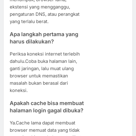
ekstensi yang mengganggu,
pengaturan DNS, atau perangkat
yang terlalu berat.
Apa langkah pertama yang
harus dilakukan?
Periksa koneksi internet terlebih
dahulu.Coba buka halaman lain,
ganti jaringan, lalu muat ulang
browser untuk memastikan
masalah bukan berasal dari
koneksi.
Apakah cache bisa membuat
halaman login gagal dibuka?
Ya.Cache lama dapat membuat
browser memuat data yang tidak