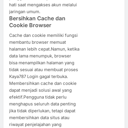
hati saat mengakses akun melalui
jaringan umum.
Bersihkan Cache dan
Cookie Browser
Cache dan cookie memiliki fungsi
membantu browser memuat
halaman lebih cepat.Namun, ketika
data lama menumpuk, browser
bisa menampilkan halaman yang
tidak sesuai atau membuat proses
Kaya787 Login gagal terbuka.
Membersihkan cache dan cookie
dapat menjadi solusi awal yang
efektif.Pengguna tidak perlu
menghapus seluruh data penting
jika tidak diperlukan, tetapi dapat
membersihkan data situs atau
riwayat penjelajahan yang