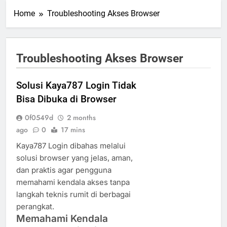
Home
Troubleshooting Akses Browser
Troubleshooting Akses Browser
Solusi Kaya787 Login Tidak
Bisa Dibuka di Browser
0f0549d
2 months
ago
0
17 mins
Kaya787 Login dibahas melalui
solusi browser yang jelas, aman,
dan praktis agar pengguna
memahami kendala akses tanpa
langkah teknis rumit di berbagai
perangkat.
Memahami Kendala