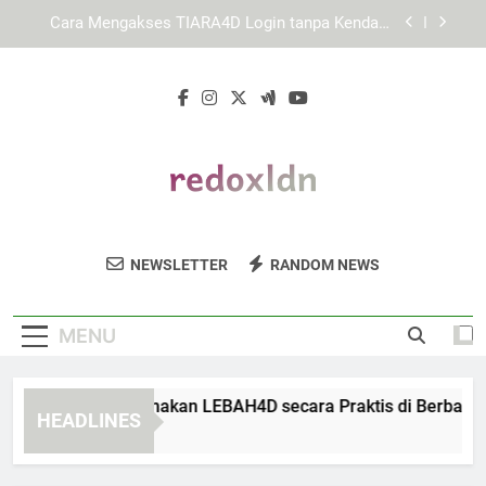
Skip
Panduan Memahami Link Alternatif secara Aman
to
untuk Pengguna Baru
content
EDWINSLOT Login Aman: Tips Menghindari
Kendala Saat Masuk Akun
Panduan Menggunakan LEBAH4D secara Praktis
di Berbagai Browser
Cara Mengakses TIARA4D Login tanpa Kendala
Umum
Panduan Memahami Link Alternatif secara Aman
untuk Pengguna Baru
Redox London
Temukan Produk Kesehatan Yang
EDWINSLOT Login Aman: Tips Menghindari
NEWSLETTER
RANDOM NEWS
Kendala Saat Masuk Akun
Mendukung Energi Dan Kesejahteraan Anda
Di Redox London. Berbasis Pada Teknologi
MENU
Redox.
anduan Menggunakan LEBAH4D secara Praktis di Berbagai B
HEADLINES
 Weeks Ago