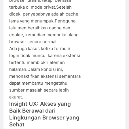
browser utama, tetapi berhasil
terbuka di mode privat.Setelah
dicek, penyebabnya adalah cache
lama yang menumpuk.Pengguna
lalu membersihkan cache dan
cookie, kemudian membuka ulang
browser secara normal.
Ada juga kasus ketika formulir
login tidak muncul karena ekstensi
tertentu memblokir elemen
halaman.Dalam kondisi ini,
menonaktifkan ekstensi sementara
dapat membantu mengetahui
sumber masalah secara lebih
akurat.
Insight UX: Akses yang
Baik Berawal dari
Lingkungan Browser yang
Sehat