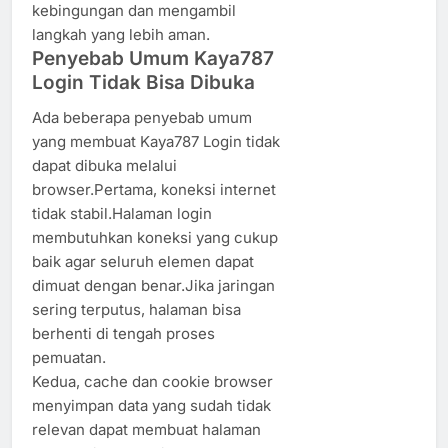
kebingungan dan mengambil
langkah yang lebih aman.
Penyebab Umum Kaya787
Login Tidak Bisa Dibuka
Ada beberapa penyebab umum
yang membuat Kaya787 Login tidak
dapat dibuka melalui
browser.Pertama, koneksi internet
tidak stabil.Halaman login
membutuhkan koneksi yang cukup
baik agar seluruh elemen dapat
dimuat dengan benar.Jika jaringan
sering terputus, halaman bisa
berhenti di tengah proses
pemuatan.
Kedua, cache dan cookie browser
menyimpan data yang sudah tidak
relevan dapat membuat halaman