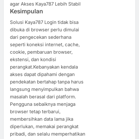
agar Akses Kaya787 Lebih Stabil
Kesimpulan
Solusi Kaya787 Login tidak bisa
dibuka di browser perlu dimulai
dari pengecekan sederhana
seperti koneksi internet, cache,
cookie, pembaruan browser,
ekstensi, dan kondisi
perangkat.Kebanyakan kendala
akses dapat dipahami dengan
pendekatan bertahap tanpa harus
langsung menyimpulkan bahwa
masalah berasal dari platform.
Pengguna sebaiknya menjaga
browser tetap terbarui,
membersihkan data lama jika
diperlukan, memakai perangkat
pribadi, dan selalu memperhatikan