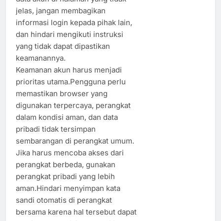
jelas, jangan membagikan
informasi login kepada pihak lain,
dan hindari mengikuti instruksi
yang tidak dapat dipastikan
keamanannya.
Keamanan akun harus menjadi
prioritas utama.Pengguna perlu
memastikan browser yang
digunakan terpercaya, perangkat
dalam kondisi aman, dan data
pribadi tidak tersimpan
sembarangan di perangkat umum.
Jika harus mencoba akses dari
perangkat berbeda, gunakan
perangkat pribadi yang lebih
aman.Hindari menyimpan kata
sandi otomatis di perangkat
bersama karena hal tersebut dapat