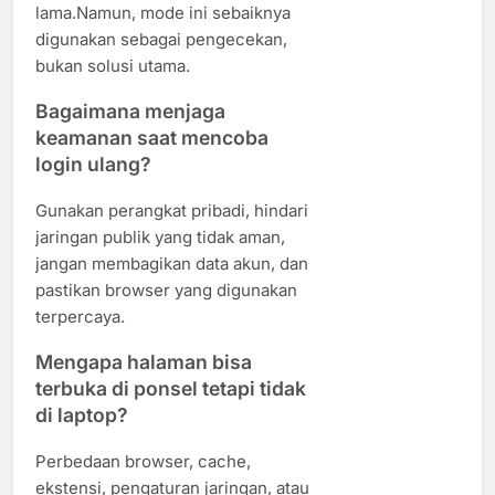
lama.Namun, mode ini sebaiknya
digunakan sebagai pengecekan,
bukan solusi utama.
Bagaimana menjaga
keamanan saat mencoba
login ulang?
Gunakan perangkat pribadi, hindari
jaringan publik yang tidak aman,
jangan membagikan data akun, dan
pastikan browser yang digunakan
terpercaya.
Mengapa halaman bisa
terbuka di ponsel tetapi tidak
di laptop?
Perbedaan browser, cache,
ekstensi, pengaturan jaringan, atau