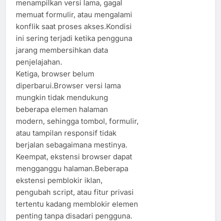
menampilkan versi lama, gagal
memuat formulir, atau mengalami
konflik saat proses akses.Kondisi
ini sering terjadi ketika pengguna
jarang membersihkan data
penjelajahan.
Ketiga, browser belum
diperbarui.Browser versi lama
mungkin tidak mendukung
beberapa elemen halaman
modern, sehingga tombol, formulir,
atau tampilan responsif tidak
berjalan sebagaimana mestinya.
Keempat, ekstensi browser dapat
mengganggu halaman.Beberapa
ekstensi pemblokir iklan,
pengubah script, atau fitur privasi
tertentu kadang memblokir elemen
penting tanpa disadari pengguna.