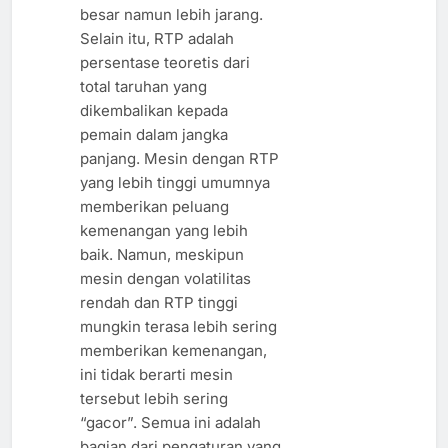
besar namun lebih jarang.
Selain itu, RTP adalah
persentase teoretis dari
total taruhan yang
dikembalikan kepada
pemain dalam jangka
panjang. Mesin dengan RTP
yang lebih tinggi umumnya
memberikan peluang
kemenangan yang lebih
baik. Namun, meskipun
mesin dengan volatilitas
rendah dan RTP tinggi
mungkin terasa lebih sering
memberikan kemenangan,
ini tidak berarti mesin
tersebut lebih sering
“gacor”. Semua ini adalah
bagian dari pengaturan yang