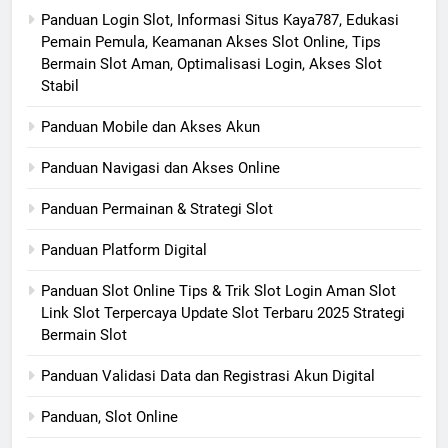
Panduan Login Slot, Informasi Situs Kaya787, Edukasi
Pemain Pemula, Keamanan Akses Slot Online, Tips
Bermain Slot Aman, Optimalisasi Login, Akses Slot
Stabil
Panduan Mobile dan Akses Akun
Panduan Navigasi dan Akses Online
Panduan Permainan & Strategi Slot
Panduan Platform Digital
Panduan Slot Online Tips & Trik Slot Login Aman Slot
Link Slot Terpercaya Update Slot Terbaru 2025 Strategi
Bermain Slot
Panduan Validasi Data dan Registrasi Akun Digital
Panduan, Slot Online