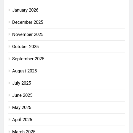
January 2026
December 2025
November 2025
October 2025
September 2025
August 2025
July 2025
June 2025
May 2025
April 2025
March 2025