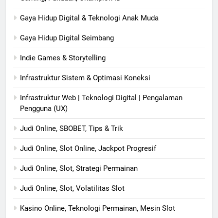
Gaya Hidup Digital & Teknologi Anak Muda
Gaya Hidup Digital Seimbang
Indie Games & Storytelling
Infrastruktur Sistem & Optimasi Koneksi
Infrastruktur Web | Teknologi Digital | Pengalaman
Pengguna (UX)
Judi Online, SBOBET, Tips & Trik
Judi Online, Slot Online, Jackpot Progresif
Judi Online, Slot, Strategi Permainan
Judi Online, Slot, Volatilitas Slot
Kasino Online, Teknologi Permainan, Mesin Slot