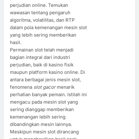
perjudian online. Temukan
wawasan tentang pengaruh
algoritma, volatilitas, dan RTP
dalam pola kemenangan mesin slot
yang lebih sering memberikan
hasil.
Permainan slot telah menjadi
bagian integral dari industri
perjudian, baik di kasino fisik
maupun platform kasino online. Di
antara berbagai jenis mesin slot,
fenomena
slot gacor
menarik
perhatian banyak pemain. Istilah ini
mengacu pada mesin slot yang
sering dianggap memberikan
kemenangan lebih sering
dibandingkan mesin lainnya.
Meskipun mesin slot dirancang