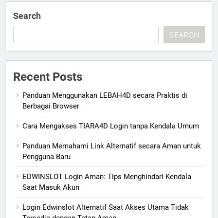
Search
SEARCH
Recent Posts
Panduan Menggunakan LEBAH4D secara Praktis di
Berbagai Browser
Cara Mengakses TIARA4D Login tanpa Kendala Umum
Panduan Memahami Link Alternatif secara Aman untuk
Pengguna Baru
EDWINSLOT Login Aman: Tips Menghindari Kendala
Saat Masuk Akun
Login Edwinslot Alternatif Saat Akses Utama Tidak
Tersedia dengan Tetap Aman