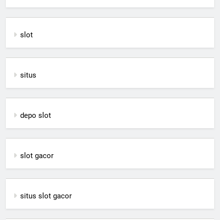
slot
situs
depo slot
slot gacor
situs slot gacor