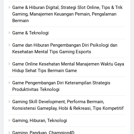
Game & Hiburan Digital, Strategi Slot Online, Tips & Trik
Gaming, Manajemen Keuangan Pemain, Pengalaman
Bermain
Game & Teknologi
Game dan Hiburan Pengembangan Diri Psikologi dan
Kesehatan Mental Tips Gaming Esports
Game Online Kesehatan Mental Manajemen Waktu Gaya
Hidup Sehat Tips Bermain Game
Game Pengembangan Diri Keterampilan Strategis
Produktivitas Teknologi
Gaming Skill Development, Performa Bermain,
Konsistensi Gameplay, Hobi & Rekreasi, Tips Kompetitif
Gaming, Hiburan, Teknologi
Gaming, Panduan, Champion4D