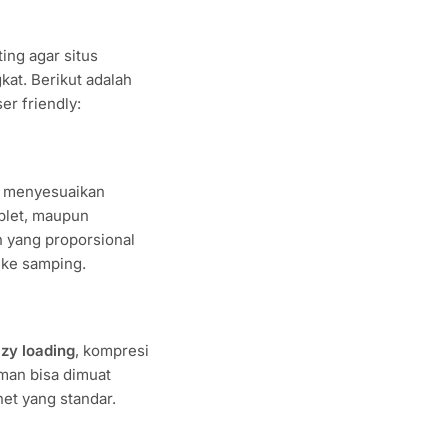
ng agar situs
at. Berikut adalah
r friendly:
s menyesuaikan
ablet, maupun
 yang proporsional
 ke samping.
azy loading
, kompresi
man bisa dimuat
et yang standar.