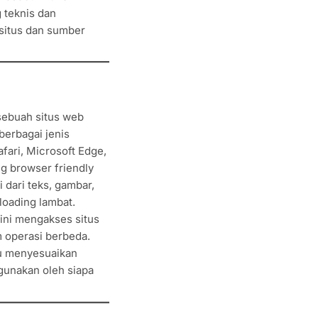
 teknis dan
situs dan sumber
ebuah situs web
berbagai jenis
fari, Microsoft Edge,
g browser friendly
dari teks, gambar,
loading lambat.
ini mengakses situs
m operasi berbeda.
pu menyesuaikan
gunakan oleh siapa