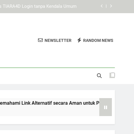
s TIARA4D Login tanpa Kendala Umum
tif secara Aman untuk Pengguna Baru
enghindari Kendala Saat Masuk Akun
NEWSLETTER
RANDOM NEWS
 secara Praktis di Berbagai Browser
s TIARA4D Login tanpa Kendala Umum
nda Di Redox London. Berbasis Pada Teknologi Redox.
tif secara Aman untuk Pengguna Baru
enghindari Kendala Saat Masuk Akun
 Alternatif secara Aman untuk Pengguna Baru
EDWINS
1 Month 