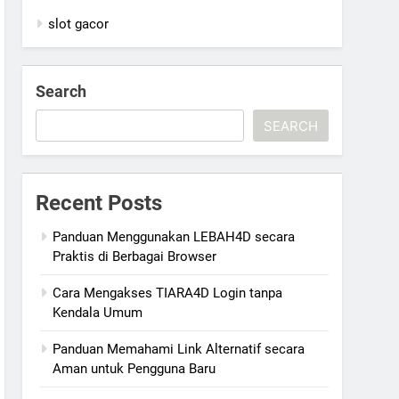
slot gacor
Search
SEARCH
Recent Posts
Panduan Menggunakan LEBAH4D secara
Praktis di Berbagai Browser
Cara Mengakses TIARA4D Login tanpa
Kendala Umum
Panduan Memahami Link Alternatif secara
Aman untuk Pengguna Baru