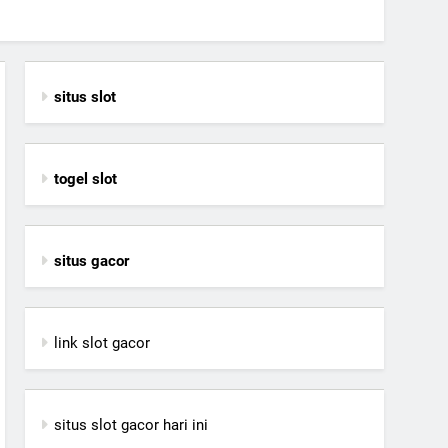
situs slot
togel slot
situs gacor
link slot gacor
situs slot gacor hari ini