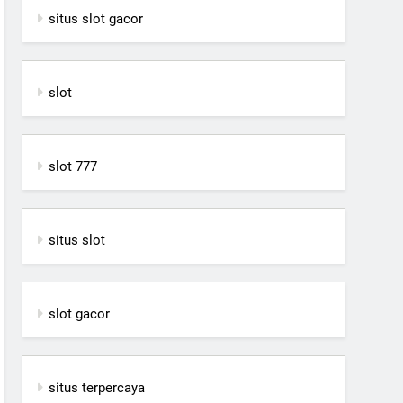
situs slot gacor
slot
slot 777
situs slot
slot gacor
situs terpercaya