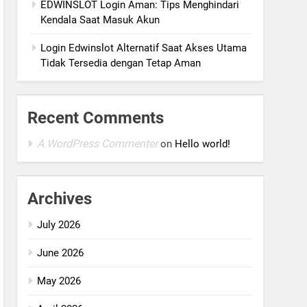
EDWINSLOT Login Aman: Tips Menghindari
Kendala Saat Masuk Akun
Login Edwinslot Alternatif Saat Akses Utama
Tidak Tersedia dengan Tetap Aman
Recent Comments
A WordPress Commenter
on
Hello world!
Archives
July 2026
June 2026
May 2026