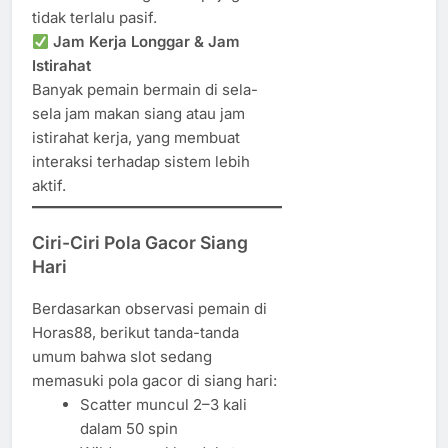
tidak terlalu pasif.
Jam Kerja Longgar & Jam
Istirahat
Banyak pemain bermain di sela-
sela jam makan siang atau jam
istirahat kerja, yang membuat
interaksi terhadap sistem lebih
aktif.
Ciri-Ciri Pola Gacor Siang
Hari
Berdasarkan observasi pemain di
Horas88, berikut tanda-tanda
umum bahwa slot sedang
memasuki pola gacor di siang hari:
Scatter muncul 2–3 kali
dalam 50 spin