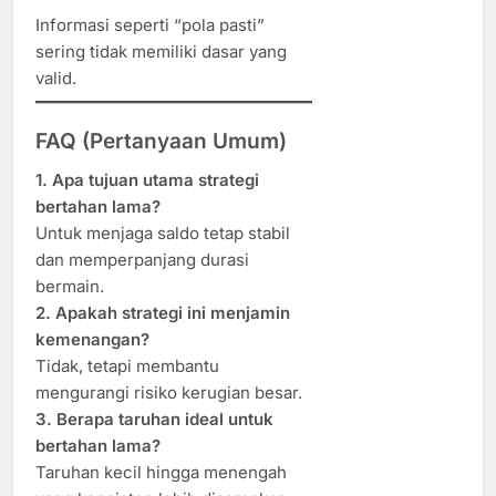
Informasi seperti “pola pasti”
sering tidak memiliki dasar yang
valid.
FAQ (Pertanyaan Umum)
1. Apa tujuan utama strategi
bertahan lama?
Untuk menjaga saldo tetap stabil
dan memperpanjang durasi
bermain.
2. Apakah strategi ini menjamin
kemenangan?
Tidak, tetapi membantu
mengurangi risiko kerugian besar.
3. Berapa taruhan ideal untuk
bertahan lama?
Taruhan kecil hingga menengah