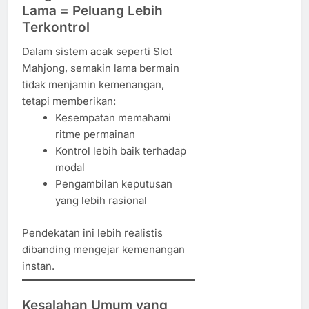
Lama = Peluang Lebih
Terkontrol
Dalam sistem acak seperti Slot
Mahjong, semakin lama bermain
tidak menjamin kemenangan,
tetapi memberikan:
Kesempatan memahami
ritme permainan
Kontrol lebih baik terhadap
modal
Pengambilan keputusan
yang lebih rasional
Pendekatan ini lebih realistis
dibanding mengejar kemenangan
instan.
Kesalahan Umum yang