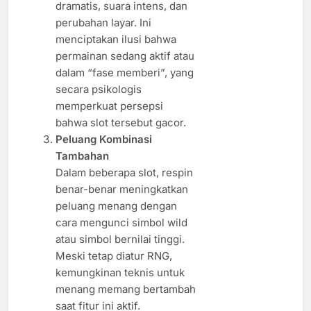
dramatis, suara intens, dan
perubahan layar. Ini
menciptakan ilusi bahwa
permainan sedang aktif atau
dalam “fase memberi”, yang
secara psikologis
memperkuat persepsi
bahwa slot tersebut gacor.
Peluang Kombinasi
Tambahan
Dalam beberapa slot, respin
benar-benar meningkatkan
peluang menang dengan
cara mengunci simbol wild
atau simbol bernilai tinggi.
Meski tetap diatur RNG,
kemungkinan teknis untuk
menang memang bertambah
saat fitur ini aktif.