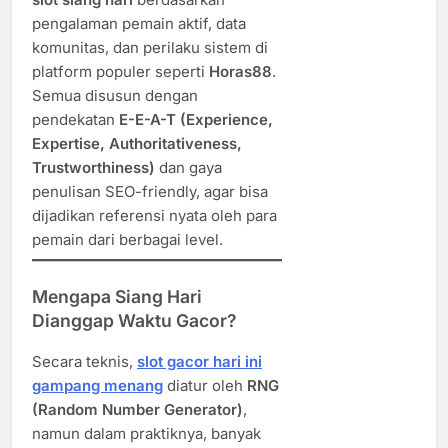
pengalaman pemain aktif, data
komunitas, dan perilaku sistem di
platform populer seperti
Horas88
.
Semua disusun dengan
pendekatan
E-E-A-T (Experience,
Expertise, Authoritativeness,
Trustworthiness)
dan gaya
penulisan SEO-friendly, agar bisa
dijadikan referensi nyata oleh para
pemain dari berbagai level.
Mengapa Siang Hari
Dianggap Waktu Gacor?
Secara teknis,
slot gacor hari ini
gampang menang
diatur oleh
RNG
(Random Number Generator)
,
namun dalam praktiknya, banyak