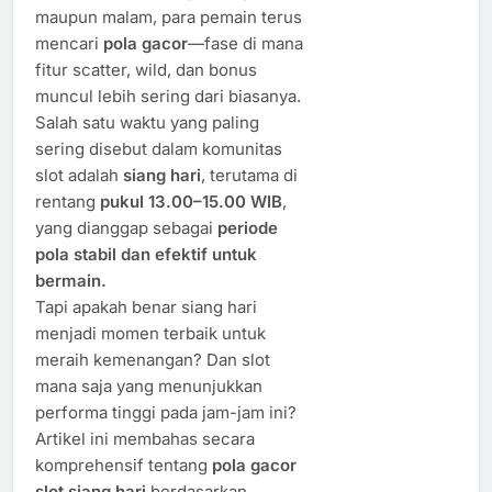
maupun malam, para pemain terus
mencari
pola gacor
—fase di mana
fitur scatter, wild, dan bonus
muncul lebih sering dari biasanya.
Salah satu waktu yang paling
sering disebut dalam komunitas
slot adalah
siang hari
, terutama di
rentang
pukul 13.00–15.00 WIB
,
yang dianggap sebagai
periode
pola stabil dan efektif untuk
bermain.
Tapi apakah benar siang hari
menjadi momen terbaik untuk
meraih kemenangan? Dan slot
mana saja yang menunjukkan
performa tinggi pada jam-jam ini?
Artikel ini membahas secara
komprehensif tentang
pola gacor
slot siang hari
berdasarkan