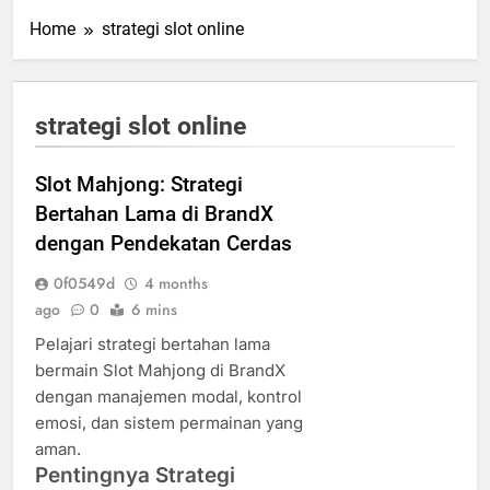
Home
strategi slot online
strategi slot online
Slot Mahjong: Strategi
Bertahan Lama di BrandX
dengan Pendekatan Cerdas
0f0549d
4 months
ago
0
6 mins
Pelajari strategi bertahan lama
bermain Slot Mahjong di BrandX
dengan manajemen modal, kontrol
emosi, dan sistem permainan yang
aman.
Pentingnya Strategi