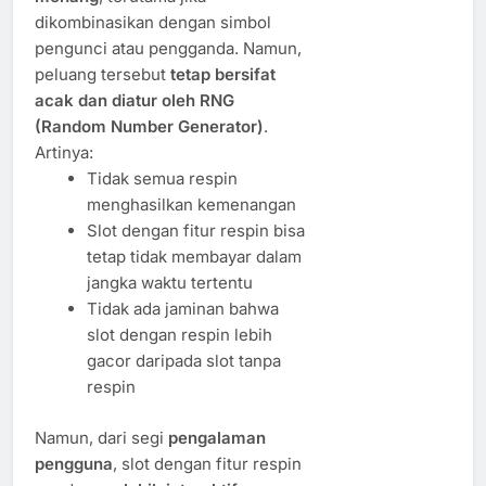
dikombinasikan dengan simbol
pengunci atau pengganda. Namun,
peluang tersebut
tetap bersifat
acak dan diatur oleh RNG
(Random Number Generator)
.
Artinya:
Tidak semua respin
menghasilkan kemenangan
Slot dengan fitur respin bisa
tetap tidak membayar dalam
jangka waktu tertentu
Tidak ada jaminan bahwa
slot dengan respin lebih
gacor daripada slot tanpa
respin
Namun, dari segi
pengalaman
pengguna
, slot dengan fitur respin