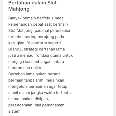
Bertahan dalam Slot
Mahjong
Banyak pemain berfokus pada
kemenangan cepat saat bermain
Slot Mahjong, padahal pendekatan
tersebut sering berujung pada
kerugian. Di platform seperti
BrandX, strategi bertahan lama
justru menjadi fondasi utama untuk
menjaga keseimbangan antara
hiburan dan risiko.
Bertahan lama bukan berarti
bermain tanpa arah, melainkan
mengelola permainan agar tetap
stabil dalam jangka waktu tertentu.
Ini melibatkan disiplin,
perencanaan, dan pemahaman
sistem.