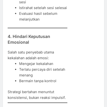
sesi
Istirahat setelah sesi selesai
Evaluasi hasil sebelum
melanjutkan
4. Hindari Keputusan
Emosional
Salah satu penyebab utama
kekalahan adalah emosi:
Mengejar kekalahan
Terlalu percaya diri setelah
menang
Bermain tanpa kontrol
Strategi bertahan menuntut
konsistensi, bukan reaksi impulsif.