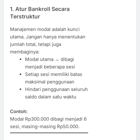
1. Atur Bankroll Secara
Terstruktur
Manajemen modal adalah kunci
utama. Jangan hanya menentukan
jumlah total, tetapi juga
membaginya:
Modal utama → dibagi
menjadi beberapa sesi
Setiap sesi memiliki batas
maksimal penggunaan
Hindari penggunaan seluruh
saldo dalam satu waktu
Contoh:
Modal Rp300.000 dibagi menjadi 6
sesi, masing-masing Rp50.000.