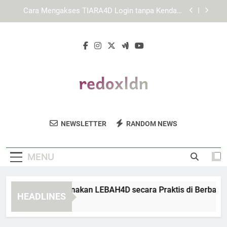
Skip
Panduan Memahami Link Alternatif secara Aman
to
untuk Pengguna Baru
content
EDWINSLOT Login Aman: Tips Menghindari
Kendala Saat Masuk Akun
Panduan Menggunakan LEBAH4D secara Praktis
di Berbagai Browser
Cara Mengakses TIARA4D Login tanpa Kendala
Umum
Panduan Memahami Link Alternatif secara Aman
untuk Pengguna Baru
Redox London
Temukan Produk Kesehatan Yang
EDWINSLOT Login Aman: Tips Menghindari
NEWSLETTER
RANDOM NEWS
Kendala Saat Masuk Akun
Mendukung Energi Dan Kesejahteraan Anda
Di Redox London. Berbasis Pada Teknologi
MENU
Redox.
nduan Menggunakan LEBAH4D secara Praktis di Berbagai Br
HEADLINES
Weeks Ago