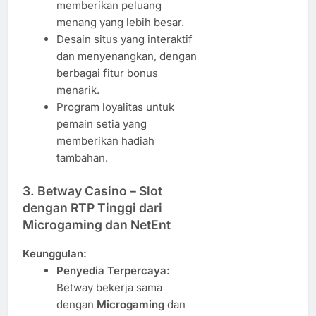
memberikan peluang
menang yang lebih besar.
Desain situs yang interaktif
dan menyenangkan, dengan
berbagai fitur bonus
menarik.
Program loyalitas untuk
pemain setia yang
memberikan hadiah
tambahan.
3.
Betway Casino – Slot
dengan RTP Tinggi dari
Microgaming dan NetEnt
Keunggulan:
Penyedia Terpercaya:
Betway bekerja sama
dengan
Microgaming
dan