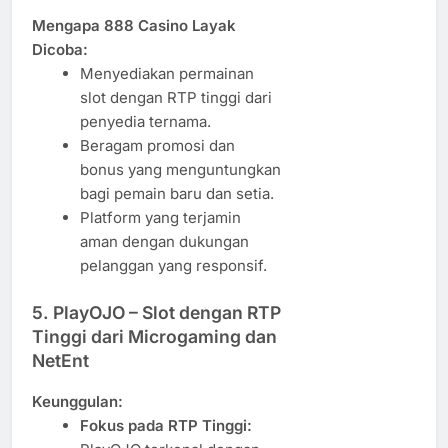
Mengapa 888 Casino Layak
Dicoba:
Menyediakan permainan
slot dengan RTP tinggi dari
penyedia ternama.
Beragam promosi dan
bonus yang menguntungkan
bagi pemain baru dan setia.
Platform yang terjamin
aman dengan dukungan
pelanggan yang responsif.
5.
PlayOJO – Slot dengan RTP
Tinggi dari Microgaming dan
NetEnt
Keunggulan:
Fokus pada RTP Tinggi: