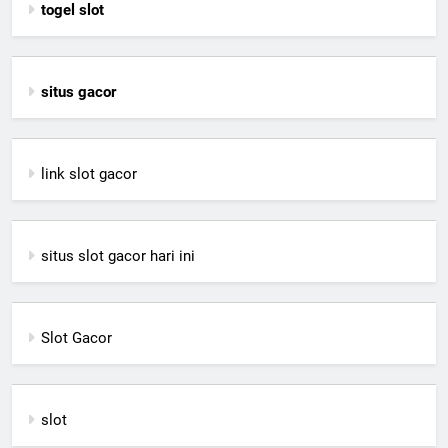
togel slot
situs gacor
link slot gacor
situs slot gacor hari ini
Slot Gacor
slot