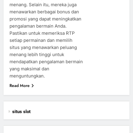
menang. Selain itu, mereka juga
menawarkan berbagai bonus dan
promosi yang dapat meningkatkan
pengalaman bermain Anda.
Pastikan untuk memeriksa RTP
setiap permainan dan memilih
situs yang menawarkan peluang
menang lebih tinggi untuk
mendapatkan pengalaman bermain
yang maksimal dan
menguntungkan.
Read More
situs slot