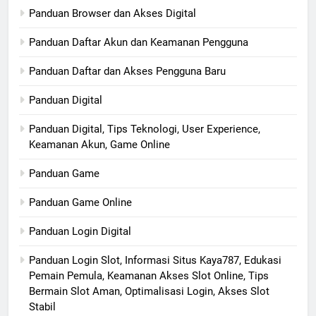
Panduan Browser dan Akses Digital
Panduan Daftar Akun dan Keamanan Pengguna
Panduan Daftar dan Akses Pengguna Baru
Panduan Digital
Panduan Digital, Tips Teknologi, User Experience,
Keamanan Akun, Game Online
Panduan Game
Panduan Game Online
Panduan Login Digital
Panduan Login Slot, Informasi Situs Kaya787, Edukasi
Pemain Pemula, Keamanan Akses Slot Online, Tips
Bermain Slot Aman, Optimalisasi Login, Akses Slot
Stabil