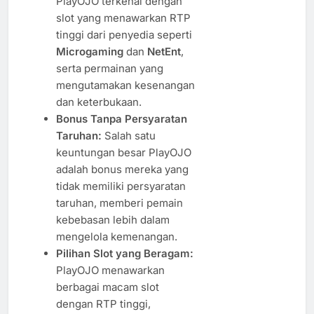
PlayOJO terkenal dengan
slot yang menawarkan RTP
tinggi dari penyedia seperti
Microgaming
dan
NetEnt
,
serta permainan yang
mengutamakan kesenangan
dan keterbukaan.
Bonus Tanpa Persyaratan
Taruhan:
Salah satu
keuntungan besar PlayOJO
adalah bonus mereka yang
tidak memiliki persyaratan
taruhan, memberi pemain
kebebasan lebih dalam
mengelola kemenangan.
Pilihan Slot yang Beragam:
PlayOJO menawarkan
berbagai macam slot
dengan RTP tinggi,