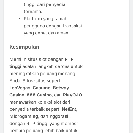
tinggi dari penyedia
ternama.
Platform yang ramah
pengguna dengan transaksi
yang cepat dan aman.
Kesimpulan
Memilih situs slot dengan
RTP
tinggi
adalah langkah cerdas untuk
meningkatkan peluang menang
Anda. Situs-situs seperti
LeoVegas
,
Casumo
,
Betway
Casino
,
888 Casino
, dan
PlayOJO
menawarkan koleksi slot dari
penyedia terbaik seperti
NetEnt
,
Microgaming
, dan
Yggdrasil
,
dengan RTP tinggi yang memberi
pemain peluang lebih baik untuk