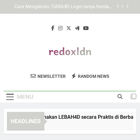
Skip
Panduan Memahami Link Alternatif secara Aman
to
untuk Pengguna Baru
content
EDWINSLOT Login Aman: Tips Menghindari
Kendala Saat Masuk Akun
Panduan Menggunakan LEBAH4D secara Praktis
di Berbagai Browser
Cara Mengakses TIARA4D Login tanpa Kendala
Umum
Panduan Memahami Link Alternatif secara Aman
untuk Pengguna Baru
Redox London
Temukan Produk Kesehatan Yang
EDWINSLOT Login Aman: Tips Menghindari
NEWSLETTER
RANDOM NEWS
Kendala Saat Masuk Akun
Mendukung Energi Dan Kesejahteraan Anda
Di Redox London. Berbasis Pada Teknologi
MENU
Redox.
nduan Menggunakan LEBAH4D secara Praktis di Berbagai Br
HEADLINES
Weeks Ago