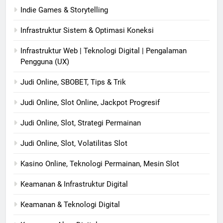
Indie Games & Storytelling
Infrastruktur Sistem & Optimasi Koneksi
Infrastruktur Web | Teknologi Digital | Pengalaman
Pengguna (UX)
Judi Online, SBOBET, Tips & Trik
Judi Online, Slot Online, Jackpot Progresif
Judi Online, Slot, Strategi Permainan
Judi Online, Slot, Volatilitas Slot
Kasino Online, Teknologi Permainan, Mesin Slot
Keamanan & Infrastruktur Digital
Keamanan & Teknologi Digital