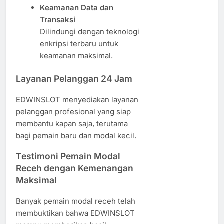
Keamanan Data dan
Transaksi
Dilindungi dengan teknologi
enkripsi terbaru untuk
keamanan maksimal.
Layanan Pelanggan 24 Jam
EDWINSLOT menyediakan layanan
pelanggan profesional yang siap
membantu kapan saja, terutama
bagi pemain baru dan modal kecil.
Testimoni Pemain Modal
Receh dengan Kemenangan
Maksimal
Banyak pemain modal receh telah
membuktikan bahwa EDWINSLOT