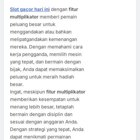
Slot gacor hari ini
dengan
fitur
multiplikator
memberi pemain
peluang besar untuk
menggandakan atau bahkan
melipatgandakan kemenangan
mereka. Dengan memahami cara
kerja pengganda, memilih mesin
yang tepat, dan bermain dengan
bijak, Anda dapat memaksimalkan
peluang untuk meraih hadiah
besar.
Ingat, meskipun
fitur multiplikator
memberikan kesempatan untuk
menang lebih besar, tetaplah
bermain dengan disiplin dan
sesuai dengan anggaran Anda.
Dengan strategi yang tepat, Anda
dapat menikmati permainan