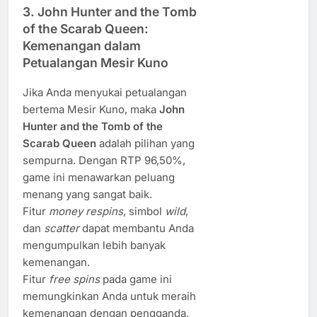
3.
John Hunter and the Tomb
of the Scarab Queen
:
Kemenangan dalam
Petualangan Mesir Kuno
Jika Anda menyukai petualangan
bertema Mesir Kuno, maka
John
Hunter and the Tomb of the
Scarab Queen
adalah pilihan yang
sempurna. Dengan RTP 96,50%,
game ini menawarkan peluang
menang yang sangat baik.
Fitur
money respins
, simbol
wild
,
dan
scatter
dapat membantu Anda
mengumpulkan lebih banyak
kemenangan.
Fitur
free spins
pada game ini
memungkinkan Anda untuk meraih
kemenangan dengan pengganda,