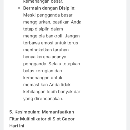
kemenangan besar.
Bermain dengan Disiplin
:
Meski pengganda besar
menggiurkan, pastikan Anda
tetap disiplin dalam
mengelola bankroll. Jangan
terbawa emosi untuk terus
meningkatkan taruhan
hanya karena adanya
pengganda. Selalu tetapkan
batas kerugian dan
kemenangan untuk
memastikan Anda tidak
kehilangan lebih banyak dari
yang direncanakan.
5.
Kesimpulan: Memanfaatkan
Fitur Multiplikator di Slot Gacor
Hari Ini