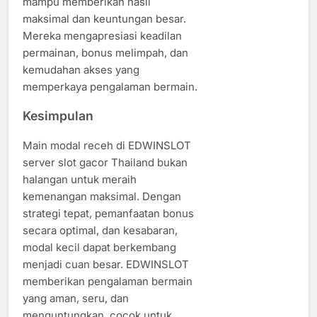
mampu memberikan hasil
maksimal dan keuntungan besar.
Mereka mengapresiasi keadilan
permainan, bonus melimpah, dan
kemudahan akses yang
memperkaya pengalaman bermain.
Kesimpulan
Main modal receh di EDWINSLOT
server slot gacor Thailand bukan
halangan untuk meraih
kemenangan maksimal. Dengan
strategi tepat, pemanfaatan bonus
secara optimal, dan kesabaran,
modal kecil dapat berkembang
menjadi cuan besar. EDWINSLOT
memberikan pengalaman bermain
yang aman, seru, dan
menguntungkan, cocok untuk