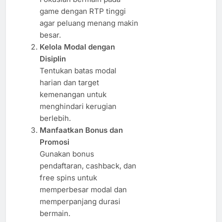
game dengan RTP tinggi
agar peluang menang makin
besar.
Kelola Modal dengan
Disiplin
Tentukan batas modal
harian dan target
kemenangan untuk
menghindari kerugian
berlebih.
Manfaatkan Bonus dan
Promosi
Gunakan bonus
pendaftaran, cashback, dan
free spins untuk
memperbesar modal dan
memperpanjang durasi
bermain.