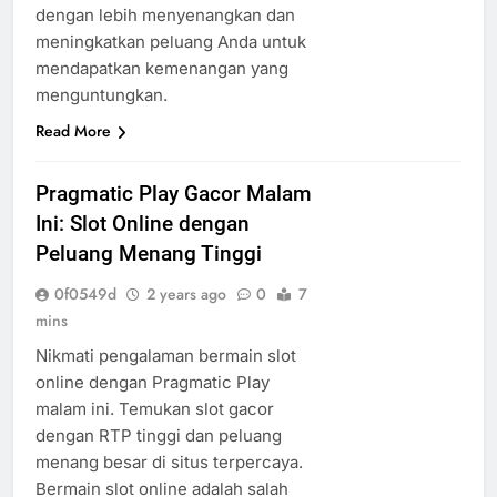
dengan lebih menyenangkan dan
meningkatkan peluang Anda untuk
mendapatkan kemenangan yang
menguntungkan.
Read More
Pragmatic Play Gacor Malam
Ini: Slot Online dengan
Peluang Menang Tinggi
0f0549d
2 years ago
0
7
mins
Nikmati pengalaman bermain slot
online dengan Pragmatic Play
malam ini. Temukan slot gacor
dengan RTP tinggi dan peluang
menang besar di situs terpercaya.
Bermain slot online adalah salah