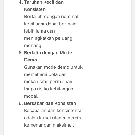
Taruhan Kecil dan
Konsisten
Bertaruh dengan nominal
kecil agar dapat bermain
lebih lama dan
meningkatkan peluang
menang.
Berlatih dengan Mode
Demo
Gunakan mode demo untuk
memahami pola dan
mekanisme permainan
tanpa risiko kehilangan
modal.
Bersabar dan Konsisten
Kesabaran dan konsistensi
adalah kunci utama meraih
kemenangan maksimal.