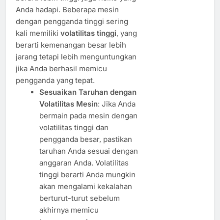
Anda hadapi. Beberapa mesin
dengan pengganda tinggi sering
kali memiliki
volatilitas tinggi
, yang
berarti kemenangan besar lebih
jarang tetapi lebih menguntungkan
jika Anda berhasil memicu
pengganda yang tepat.
Sesuaikan Taruhan dengan
Volatilitas Mesin
: Jika Anda
bermain pada mesin dengan
volatilitas tinggi dan
pengganda besar, pastikan
taruhan Anda sesuai dengan
anggaran Anda. Volatilitas
tinggi berarti Anda mungkin
akan mengalami kekalahan
berturut-turut sebelum
akhirnya memicu