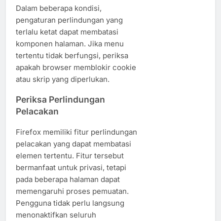
Dalam beberapa kondisi,
pengaturan perlindungan yang
terlalu ketat dapat membatasi
komponen halaman. Jika menu
tertentu tidak berfungsi, periksa
apakah browser memblokir cookie
atau skrip yang diperlukan.
Periksa Perlindungan
Pelacakan
Firefox memiliki fitur perlindungan
pelacakan yang dapat membatasi
elemen tertentu. Fitur tersebut
bermanfaat untuk privasi, tetapi
pada beberapa halaman dapat
memengaruhi proses pemuatan.
Pengguna tidak perlu langsung
menonaktifkan seluruh