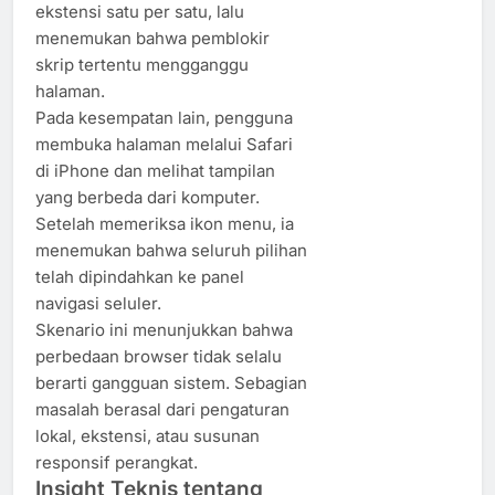
ekstensi satu per satu, lalu
menemukan bahwa pemblokir
skrip tertentu mengganggu
halaman.
Pada kesempatan lain, pengguna
membuka halaman melalui Safari
di iPhone dan melihat tampilan
yang berbeda dari komputer.
Setelah memeriksa ikon menu, ia
menemukan bahwa seluruh pilihan
telah dipindahkan ke panel
navigasi seluler.
Skenario ini menunjukkan bahwa
perbedaan browser tidak selalu
berarti gangguan sistem. Sebagian
masalah berasal dari pengaturan
lokal, ekstensi, atau susunan
responsif perangkat.
Insight Teknis tentang