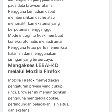
pada data browser utama.
Pengguna kemudian dapat
membersihkan cache atau
menonaktifkan ekstensi yang
berpotensi mengganggu.
Mode incognito tidak membuat
koneksi otomatis menjadi aman.
Pengguna tetap perlu memeriksa
halaman dan menggunakan
jaringan yang terpercaya.
Mengakses LEBAH4D
melalui Mozilla Firefox
Mozilla Firefox menyediakan
pengaturan privasi yang cukup
rinci. Browser ini memungkinkan
pengguna mengelola cookie,
perlindungan pelacakan, izin situs,
dan ekstensi.