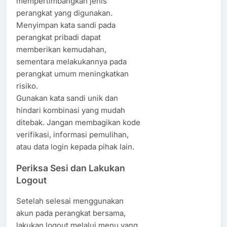
mempertimbangkan jenis
perangkat yang digunakan.
Menyimpan kata sandi pada
perangkat pribadi dapat
memberikan kemudahan,
sementara melakukannya pada
perangkat umum meningkatkan
risiko.
Gunakan kata sandi unik dan
hindari kombinasi yang mudah
ditebak. Jangan membagikan kode
verifikasi, informasi pemulihan,
atau data login kepada pihak lain.
Periksa Sesi dan Lakukan
Logout
Setelah selesai menggunakan
akun pada perangkat bersama,
lakukan logout melalui menu yang