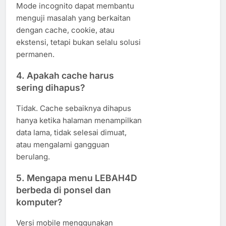
Mode incognito dapat membantu
menguji masalah yang berkaitan
dengan cache, cookie, atau
ekstensi, tetapi bukan selalu solusi
permanen.
4. Apakah cache harus
sering dihapus?
Tidak. Cache sebaiknya dihapus
hanya ketika halaman menampilkan
data lama, tidak selesai dimuat,
atau mengalami gangguan
berulang.
5. Mengapa menu LEBAH4D
berbeda di ponsel dan
komputer?
Versi mobile menggunakan