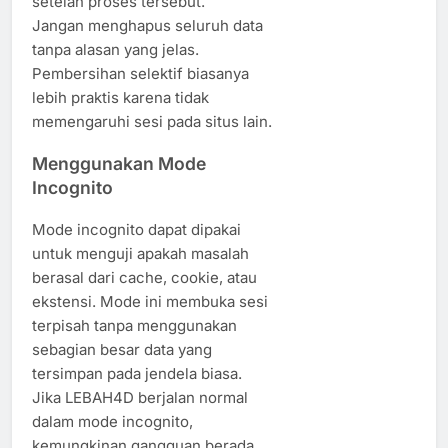
setelah proses tersebut.
Jangan menghapus seluruh data
tanpa alasan yang jelas.
Pembersihan selektif biasanya
lebih praktis karena tidak
memengaruhi sesi pada situs lain.
Menggunakan Mode
Incognito
Mode incognito dapat dipakai
untuk menguji apakah masalah
berasal dari cache, cookie, atau
ekstensi. Mode ini membuka sesi
terpisah tanpa menggunakan
sebagian besar data yang
tersimpan pada jendela biasa.
Jika LEBAH4D berjalan normal
dalam mode incognito,
kemungkinan gangguan berada