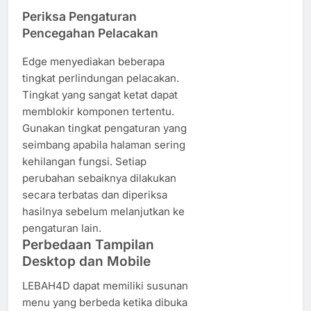
Periksa Pengaturan
Pencegahan Pelacakan
Edge menyediakan beberapa
tingkat perlindungan pelacakan.
Tingkat yang sangat ketat dapat
memblokir komponen tertentu.
Gunakan tingkat pengaturan yang
seimbang apabila halaman sering
kehilangan fungsi. Setiap
perubahan sebaiknya dilakukan
secara terbatas dan diperiksa
hasilnya sebelum melanjutkan ke
pengaturan lain.
Perbedaan Tampilan
Desktop dan Mobile
LEBAH4D dapat memiliki susunan
menu yang berbeda ketika dibuka