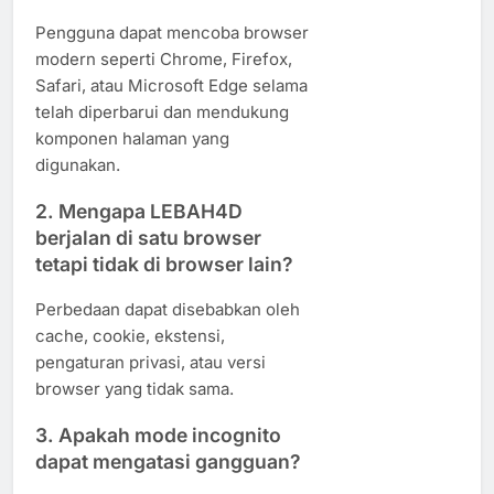
Pengguna dapat mencoba browser
modern seperti Chrome, Firefox,
Safari, atau Microsoft Edge selama
telah diperbarui dan mendukung
komponen halaman yang
digunakan.
2. Mengapa LEBAH4D
berjalan di satu browser
tetapi tidak di browser lain?
Perbedaan dapat disebabkan oleh
cache, cookie, ekstensi,
pengaturan privasi, atau versi
browser yang tidak sama.
3. Apakah mode incognito
dapat mengatasi gangguan?