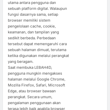
utama antara pengguna dan
sebuah platform digital. Walaupun
fungsi dasarnya sama, setiap
browser memiliki sistem
pengelolaan cache, cookie,
keamanan, dan tampilan yang
sedikit berbeda. Perbedaan
tersebut dapat memengaruhi cara
sebuah halaman dimuat, terutama
ketika digunakan melalui perangkat
yang beragam.
Saat membuka LEBAH4D,
pengguna mungkin mengakses
halaman melalui Google Chrome,
Mozilla Firefox, Safari, Microsoft
Edge, atau browser bawaan
perangkat. Secara umum,
pengalaman penggunaan akan
terasa lebih baik apabila browser