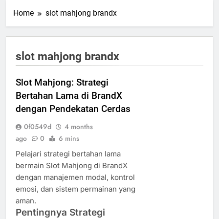
Home
slot mahjong brandx
slot mahjong brandx
Slot Mahjong: Strategi
Bertahan Lama di BrandX
dengan Pendekatan Cerdas
0f0549d
4 months
ago
0
6 mins
Pelajari strategi bertahan lama
bermain Slot Mahjong di BrandX
dengan manajemen modal, kontrol
emosi, dan sistem permainan yang
aman.
Pentingnya Strategi