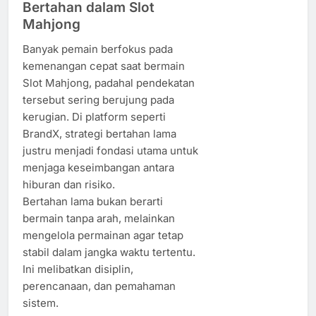
Bertahan dalam Slot
Mahjong
Banyak pemain berfokus pada
kemenangan cepat saat bermain
Slot Mahjong, padahal pendekatan
tersebut sering berujung pada
kerugian. Di platform seperti
BrandX, strategi bertahan lama
justru menjadi fondasi utama untuk
menjaga keseimbangan antara
hiburan dan risiko.
Bertahan lama bukan berarti
bermain tanpa arah, melainkan
mengelola permainan agar tetap
stabil dalam jangka waktu tertentu.
Ini melibatkan disiplin,
perencanaan, dan pemahaman
sistem.