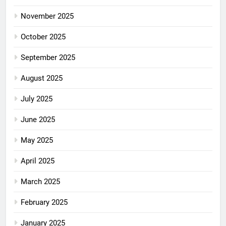
November 2025
October 2025
September 2025
August 2025
July 2025
June 2025
May 2025
April 2025
March 2025
February 2025
January 2025