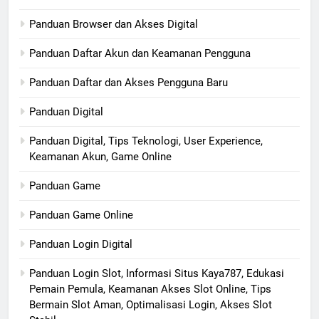
Panduan Browser dan Akses Digital
Panduan Daftar Akun dan Keamanan Pengguna
Panduan Daftar dan Akses Pengguna Baru
Panduan Digital
Panduan Digital, Tips Teknologi, User Experience,
Keamanan Akun, Game Online
Panduan Game
Panduan Game Online
Panduan Login Digital
Panduan Login Slot, Informasi Situs Kaya787, Edukasi
Pemain Pemula, Keamanan Akses Slot Online, Tips
Bermain Slot Aman, Optimalisasi Login, Akses Slot