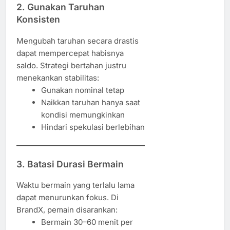
2. Gunakan Taruhan
Konsisten
Mengubah taruhan secara drastis
dapat mempercepat habisnya
saldo. Strategi bertahan justru
menekankan stabilitas:
Gunakan nominal tetap
Naikkan taruhan hanya saat
kondisi memungkinkan
Hindari spekulasi berlebihan
3. Batasi Durasi Bermain
Waktu bermain yang terlalu lama
dapat menurunkan fokus. Di
BrandX, pemain disarankan:
Bermain 30–60 menit per