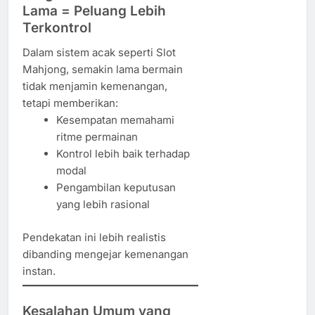
Lama = Peluang Lebih
Terkontrol
Dalam sistem acak seperti Slot
Mahjong, semakin lama bermain
tidak menjamin kemenangan,
tetapi memberikan:
Kesempatan memahami
ritme permainan
Kontrol lebih baik terhadap
modal
Pengambilan keputusan
yang lebih rasional
Pendekatan ini lebih realistis
dibanding mengejar kemenangan
instan.
Kesalahan Umum yang