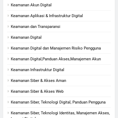
Keamanan Akun Digital
Keamanan Aplikasi & Infrastruktur Digital
Keamanan dan Transparansi
Keamanan Digital
Keamanan Digital dan Manajemen Risiko Pengguna
Keamanan Digital,Panduan Akses,Manajemen Akun
Keamanan Infrastruktur Digital
Keamanan Siber & Akses Aman
Keamanan Siber & Akses Web
Keamanan Siber, Teknologi Digital, Panduan Pengguna
Keamanan Siber, Teknologi Identitas, Manajemen Akses,