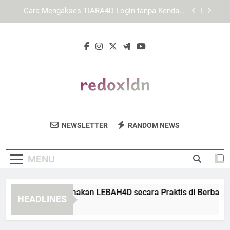
Skip
Panduan Memahami Link Alternatif secara Aman
to
untuk Pengguna Baru
content
EDWINSLOT Login Aman: Tips Menghindari
Kendala Saat Masuk Akun
Panduan Menggunakan LEBAH4D secara Praktis
di Berbagai Browser
Cara Mengakses TIARA4D Login tanpa Kendala
Umum
Panduan Memahami Link Alternatif secara Aman
untuk Pengguna Baru
Redox London
Temukan Produk Kesehatan Yang
EDWINSLOT Login Aman: Tips Menghindari
NEWSLETTER
RANDOM NEWS
Kendala Saat Masuk Akun
Mendukung Energi Dan Kesejahteraan Anda
Di Redox London. Berbasis Pada Teknologi
MENU
Redox.
nduan Menggunakan LEBAH4D secara Praktis di Berbagai Br
HEADLINES
Weeks Ago