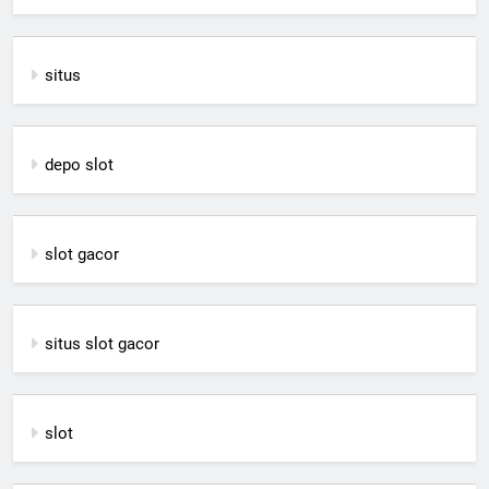
situs
depo slot
slot gacor
situs slot gacor
slot