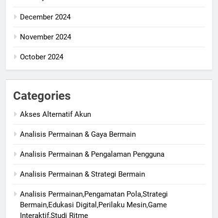
December 2024
November 2024
October 2024
Categories
Akses Alternatif Akun
Analisis Permainan & Gaya Bermain
Analisis Permainan & Pengalaman Pengguna
Analisis Permainan & Strategi Bermain
Analisis Permainan,Pengamatan Pola,Strategi
Bermain,Edukasi Digital,Perilaku Mesin,Game
Interaktif,Studi Ritme