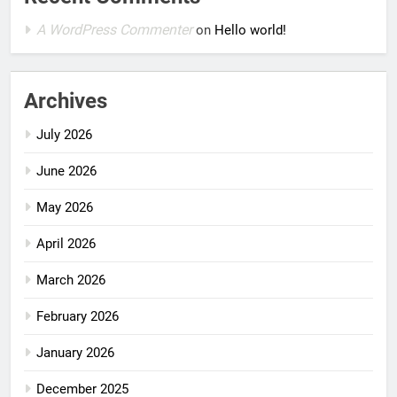
A WordPress Commenter
on
Hello world!
Archives
July 2026
June 2026
May 2026
April 2026
March 2026
February 2026
January 2026
December 2025