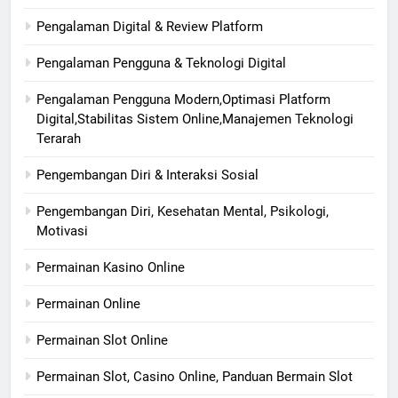
Pengalaman Digital & Review Platform
Pengalaman Pengguna & Teknologi Digital
Pengalaman Pengguna Modern,Optimasi Platform
Digital,Stabilitas Sistem Online,Manajemen Teknologi
Terarah
Pengembangan Diri & Interaksi Sosial
Pengembangan Diri, Kesehatan Mental, Psikologi,
Motivasi
Permainan Kasino Online
Permainan Online
Permainan Slot Online
Permainan Slot, Casino Online, Panduan Bermain Slot