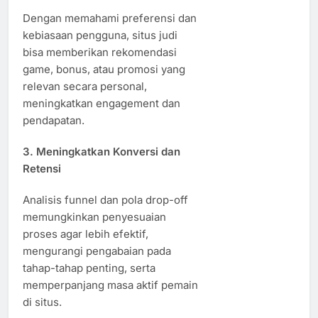
Dengan memahami preferensi dan
kebiasaan pengguna, situs judi
bisa memberikan rekomendasi
game, bonus, atau promosi yang
relevan secara personal,
meningkatkan engagement dan
pendapatan.
3.
Meningkatkan Konversi dan
Retensi
Analisis funnel dan pola drop-off
memungkinkan penyesuaian
proses agar lebih efektif,
mengurangi pengabaian pada
tahap-tahap penting, serta
memperpanjang masa aktif pemain
di situs.