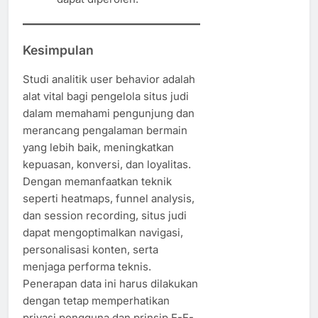
Kesimpulan
Studi analitik user behavior adalah
alat vital bagi pengelola situs judi
dalam memahami pengunjung dan
merancang pengalaman bermain
yang lebih baik, meningkatkan
kepuasan, konversi, dan loyalitas.
Dengan memanfaatkan teknik
seperti heatmaps, funnel analysis,
dan session recording, situs judi
dapat mengoptimalkan navigasi,
personalisasi konten, serta
menjaga performa teknis.
Penerapan data ini harus dilakukan
dengan tetap memperhatikan
privasi pengguna dan prinsip E-E-