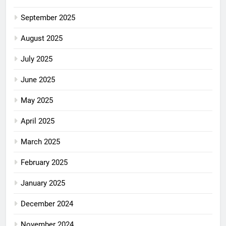
September 2025
August 2025
July 2025
June 2025
May 2025
April 2025
March 2025
February 2025
January 2025
December 2024
November 2024