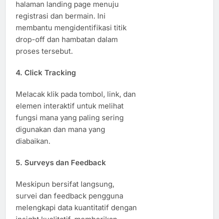
halaman landing page menuju
registrasi dan bermain. Ini
membantu mengidentifikasi titik
drop-off dan hambatan dalam
proses tersebut.
4.
Click Tracking
Melacak klik pada tombol, link, dan
elemen interaktif untuk melihat
fungsi mana yang paling sering
digunakan dan mana yang
diabaikan.
5.
Surveys dan Feedback
Meskipun bersifat langsung,
survei dan feedback pengguna
melengkapi data kuantitatif dengan