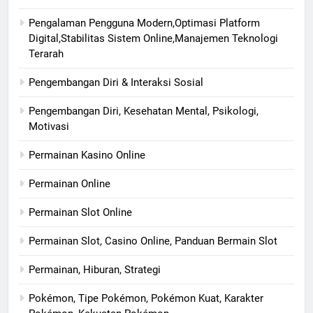
Pengalaman Pengguna Modern,Optimasi Platform
Digital,Stabilitas Sistem Online,Manajemen Teknologi
Terarah
Pengembangan Diri & Interaksi Sosial
Pengembangan Diri, Kesehatan Mental, Psikologi,
Motivasi
Permainan Kasino Online
Permainan Online
Permainan Slot Online
Permainan Slot, Casino Online, Panduan Bermain Slot
Permainan, Hiburan, Strategi
Pokémon, Tipe Pokémon, Pokémon Kuat, Karakter