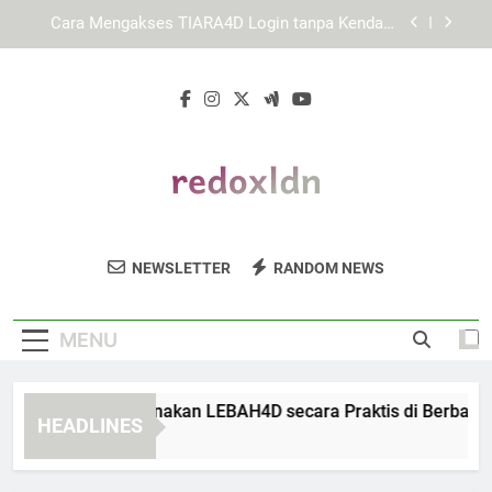
Skip
Panduan Memahami Link Alternatif secara Aman
to
untuk Pengguna Baru
content
EDWINSLOT Login Aman: Tips Menghindari
Kendala Saat Masuk Akun
Panduan Menggunakan LEBAH4D secara Praktis
di Berbagai Browser
Cara Mengakses TIARA4D Login tanpa Kendala
Umum
Panduan Memahami Link Alternatif secara Aman
untuk Pengguna Baru
Redox London
Temukan Produk Kesehatan Yang
EDWINSLOT Login Aman: Tips Menghindari
NEWSLETTER
RANDOM NEWS
Kendala Saat Masuk Akun
Mendukung Energi Dan Kesejahteraan Anda
Di Redox London. Berbasis Pada Teknologi
MENU
Redox.
nduan Menggunakan LEBAH4D secara Praktis di Berbagai Br
HEADLINES
Weeks Ago