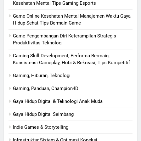
Kesehatan Mental Tips Gaming Esports
Game Online Kesehatan Mental Manajemen Waktu Gaya
Hidup Sehat Tips Bermain Game
Game Pengembangan Diri Keterampilan Strategis
Produktivitas Teknologi
Gaming Skill Development, Performa Bermain,
Konsistensi Gameplay, Hobi & Rekreasi, Tips Kompetitif
Gaming, Hiburan, Teknologi
Gaming, Panduan, Champion4D
Gaya Hidup Digital & Teknologi Anak Muda
Gaya Hidup Digital Seimbang
Indie Games & Storytelling
Infrastruktur Sistem & Optimasi Koneksi