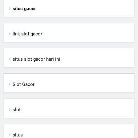
situs gacor
link slot gacor
situs slot gacor hari ini
Slot Gacor
slot
situs