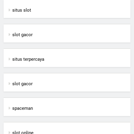
situs slot
slot gacor
situs terpercaya
slot gacor
spaceman
slot online