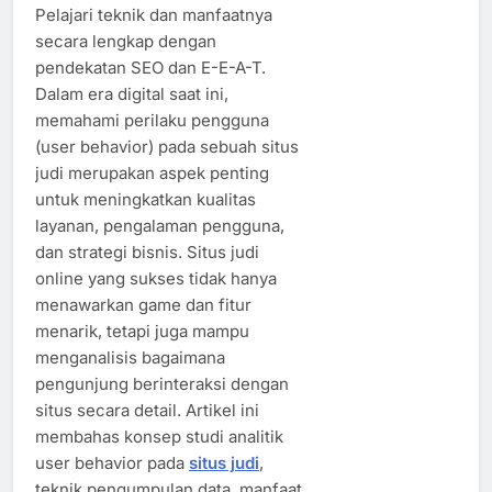
Pelajari teknik dan manfaatnya
secara lengkap dengan
pendekatan SEO dan E-E-A-T.
Dalam era digital saat ini,
memahami perilaku pengguna
(user behavior) pada sebuah situs
judi merupakan aspek penting
untuk meningkatkan kualitas
layanan, pengalaman pengguna,
dan strategi bisnis. Situs judi
online yang sukses tidak hanya
menawarkan game dan fitur
menarik, tetapi juga mampu
menganalisis bagaimana
pengunjung berinteraksi dengan
situs secara detail. Artikel ini
membahas konsep studi analitik
user behavior pada
situs judi
,
teknik pengumpulan data, manfaat,