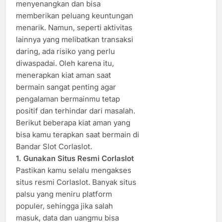
menyenangkan dan bisa
memberikan peluang keuntungan
menarik. Namun, seperti aktivitas
lainnya yang melibatkan transaksi
daring, ada risiko yang perlu
diwaspadai. Oleh karena itu,
menerapkan kiat aman saat
bermain sangat penting agar
pengalaman bermainmu tetap
positif dan terhindar dari masalah.
Berikut beberapa kiat aman yang
bisa kamu terapkan saat bermain di
Bandar Slot Corlaslot.
1. Gunakan Situs Resmi Corlaslot
Pastikan kamu selalu mengakses
situs resmi Corlaslot. Banyak situs
palsu yang meniru platform
populer, sehingga jika salah
masuk, data dan uangmu bisa