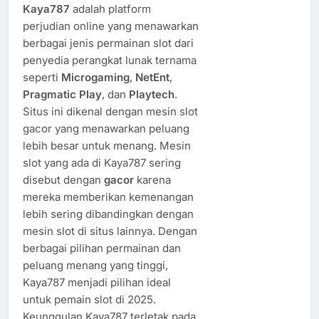
Kaya787
adalah platform
perjudian online yang menawarkan
berbagai jenis permainan slot dari
penyedia perangkat lunak ternama
seperti
Microgaming
,
NetEnt
,
Pragmatic Play
, dan
Playtech
.
Situs ini dikenal dengan mesin slot
gacor yang menawarkan peluang
lebih besar untuk menang. Mesin
slot yang ada di Kaya787 sering
disebut dengan
gacor
karena
mereka memberikan kemenangan
lebih sering dibandingkan dengan
mesin slot di situs lainnya. Dengan
berbagai pilihan permainan dan
peluang menang yang tinggi,
Kaya787 menjadi pilihan ideal
untuk pemain slot di 2025.
Keunggulan Kaya787 terletak pada