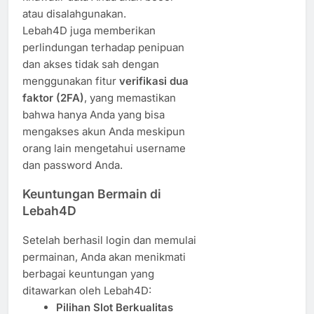
atau disalahgunakan.
Lebah4D juga memberikan
perlindungan terhadap penipuan
dan akses tidak sah dengan
menggunakan fitur
verifikasi dua
faktor (2FA)
, yang memastikan
bahwa hanya Anda yang bisa
mengakses akun Anda meskipun
orang lain mengetahui username
dan password Anda.
Keuntungan Bermain di
Lebah4D
Setelah berhasil login dan memulai
permainan, Anda akan menikmati
berbagai keuntungan yang
ditawarkan oleh Lebah4D:
Pilihan Slot Berkualitas