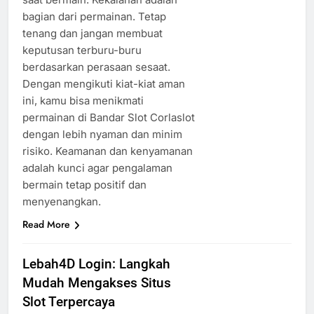
bagian dari permainan. Tetap
tenang dan jangan membuat
keputusan terburu-buru
berdasarkan perasaan sesaat.
Dengan mengikuti kiat-kiat aman
ini, kamu bisa menikmati
permainan di Bandar Slot Corlaslot
dengan lebih nyaman dan minim
risiko. Keamanan dan kenyamanan
adalah kunci agar pengalaman
bermain tetap positif dan
menyenangkan.
Read More
Lebah4D Login: Langkah
Mudah Mengakses Situs
Slot Terpercaya