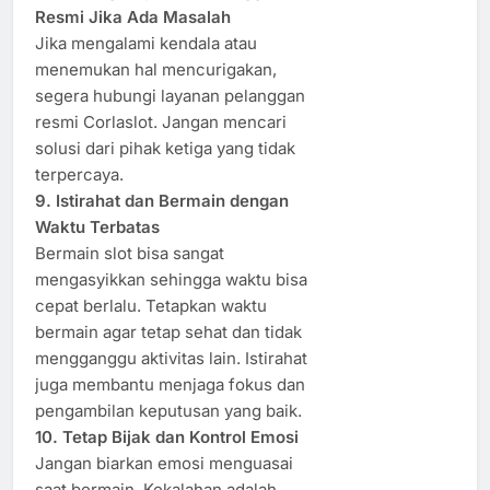
Resmi Jika Ada Masalah
Jika mengalami kendala atau
menemukan hal mencurigakan,
segera hubungi layanan pelanggan
resmi Corlaslot. Jangan mencari
solusi dari pihak ketiga yang tidak
terpercaya.
9. Istirahat dan Bermain dengan
Waktu Terbatas
Bermain slot bisa sangat
mengasyikkan sehingga waktu bisa
cepat berlalu. Tetapkan waktu
bermain agar tetap sehat dan tidak
mengganggu aktivitas lain. Istirahat
juga membantu menjaga fokus dan
pengambilan keputusan yang baik.
10. Tetap Bijak dan Kontrol Emosi
Jangan biarkan emosi menguasai
saat bermain. Kekalahan adalah