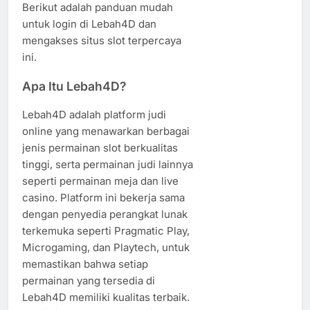
Berikut adalah panduan mudah
untuk login di Lebah4D dan
mengakses situs slot terpercaya
ini.
Apa Itu Lebah4D?
Lebah4D adalah platform judi
online yang menawarkan berbagai
jenis permainan slot berkualitas
tinggi, serta permainan judi lainnya
seperti permainan meja dan live
casino. Platform ini bekerja sama
dengan penyedia perangkat lunak
terkemuka seperti Pragmatic Play,
Microgaming, dan Playtech, untuk
memastikan bahwa setiap
permainan yang tersedia di
Lebah4D memiliki kualitas terbaik.