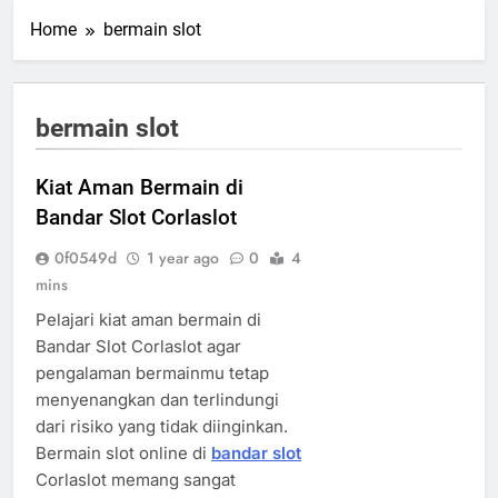
Home
bermain slot
bermain slot
Kiat Aman Bermain di
Bandar Slot Corlaslot
0f0549d
1 year ago
0
4
mins
Pelajari kiat aman bermain di
Bandar Slot Corlaslot agar
pengalaman bermainmu tetap
menyenangkan dan terlindungi
dari risiko yang tidak diinginkan.
Bermain slot online di
bandar slot
Corlaslot memang sangat