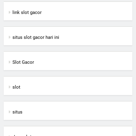
link slot gacor
situs slot gacor hari ini
Slot Gacor
slot
situs