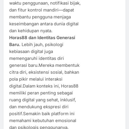
waktu penggunaan, notifikasi bijak,
dan fitur kontrol mandiri—dapat
membantu pengguna menjaga
keseimbangan antara dunia digital
dan kehidupan nyata.
Horas88 dan Identitas Generasi
Baru.
Lebih jauh, psikologi
kebiasaan digital juga
memengaruhi identitas diri
generasi baru.Mereka membentuk
citra diri, eksistensi sosial, bahkan
pola pikir melalui interaksi
digital.Dalam konteks ini, Horas88
memiliki peran penting sebagai
ruang digital yang sehat, inklusif,
dan mendukung ekspresi diri
positif.Semakin baik platform ini
memahami kebutuhan emosional
dan psikologis penggunanya,