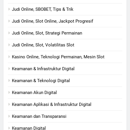
Judi Online, SBOBET, Tips & Trik
Judi Online, Slot Online, Jackpot Progresif
Judi Online, Slot, Strategi Permainan
Judi Online, Slot, Volatilitas Slot
Kasino Online, Teknologi Permainan, Mesin Slot
Keamanan & Infrastruktur Digital
Keamanan & Teknologi Digital
Keamanan Akun Digital
Keamanan Aplikasi & Infrastruktur Digital
Keamanan dan Transparansi
Keamanan Digital