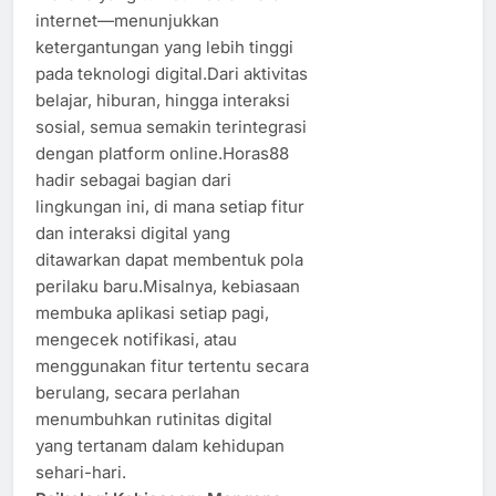
internet—menunjukkan
ketergantungan yang lebih tinggi
pada teknologi digital.Dari aktivitas
belajar, hiburan, hingga interaksi
sosial, semua semakin terintegrasi
dengan platform online.Horas88
hadir sebagai bagian dari
lingkungan ini, di mana setiap fitur
dan interaksi digital yang
ditawarkan dapat membentuk pola
perilaku baru.Misalnya, kebiasaan
membuka aplikasi setiap pagi,
mengecek notifikasi, atau
menggunakan fitur tertentu secara
berulang, secara perlahan
menumbuhkan rutinitas digital
yang tertanam dalam kehidupan
sehari-hari.