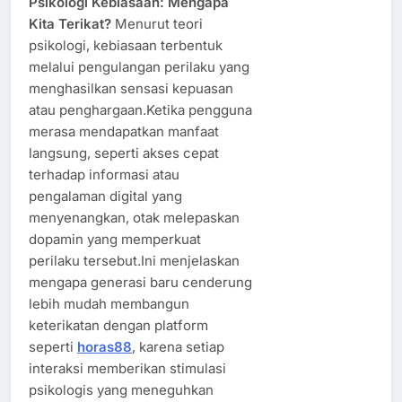
Psikologi Kebiasaan: Mengapa
Kita Terikat?
Menurut teori
psikologi, kebiasaan terbentuk
melalui pengulangan perilaku yang
menghasilkan sensasi kepuasan
atau penghargaan.Ketika pengguna
merasa mendapatkan manfaat
langsung, seperti akses cepat
terhadap informasi atau
pengalaman digital yang
menyenangkan, otak melepaskan
dopamin yang memperkuat
perilaku tersebut.Ini menjelaskan
mengapa generasi baru cenderung
lebih mudah membangun
keterikatan dengan platform
seperti
horas88
, karena setiap
interaksi memberikan stimulasi
psikologis yang meneguhkan