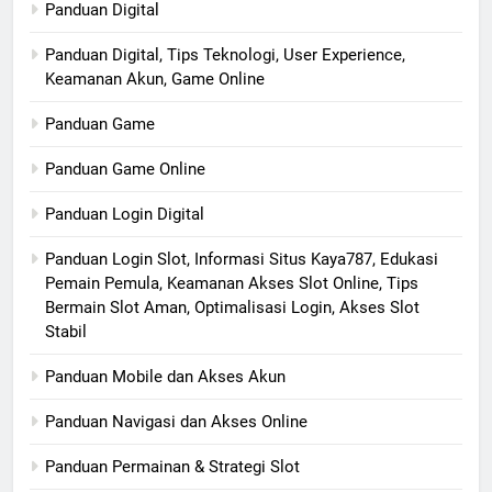
Panduan Digital
Panduan Digital, Tips Teknologi, User Experience,
Keamanan Akun, Game Online
Panduan Game
Panduan Game Online
Panduan Login Digital
Panduan Login Slot, Informasi Situs Kaya787, Edukasi
Pemain Pemula, Keamanan Akses Slot Online, Tips
Bermain Slot Aman, Optimalisasi Login, Akses Slot
Stabil
Panduan Mobile dan Akses Akun
Panduan Navigasi dan Akses Online
Panduan Permainan & Strategi Slot