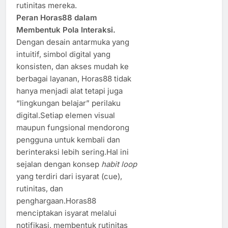
rutinitas mereka.
Peran Horas88 dalam
Membentuk Pola Interaksi.
Dengan desain antarmuka yang
intuitif, simbol digital yang
konsisten, dan akses mudah ke
berbagai layanan, Horas88 tidak
hanya menjadi alat tetapi juga
“lingkungan belajar” perilaku
digital.Setiap elemen visual
maupun fungsional mendorong
pengguna untuk kembali dan
berinteraksi lebih sering.Hal ini
sejalan dengan konsep
habit loop
yang terdiri dari isyarat (cue),
rutinitas, dan
penghargaan.Horas88
menciptakan isyarat melalui
notifikasi, membentuk rutinitas