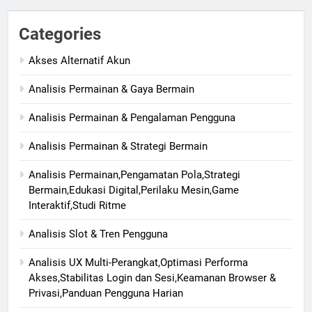
Categories
Akses Alternatif Akun
Analisis Permainan & Gaya Bermain
Analisis Permainan & Pengalaman Pengguna
Analisis Permainan & Strategi Bermain
Analisis Permainan,Pengamatan Pola,Strategi
Bermain,Edukasi Digital,Perilaku Mesin,Game
Interaktif,Studi Ritme
Analisis Slot & Tren Pengguna
Analisis UX Multi-Perangkat,Optimasi Performa
Akses,Stabilitas Login dan Sesi,Keamanan Browser &
Privasi,Panduan Pengguna Harian