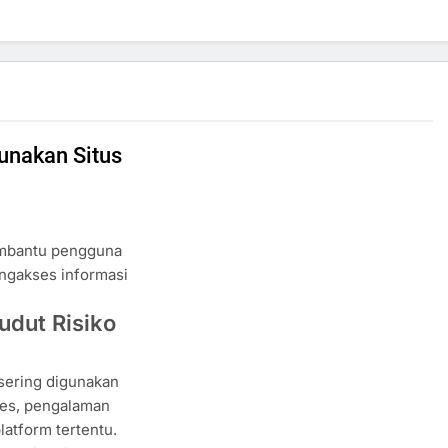
unakan Situs
membantu pengguna
ngakses informasi
udut Risiko
 sering digunakan
es, pengalaman
atform tertentu.