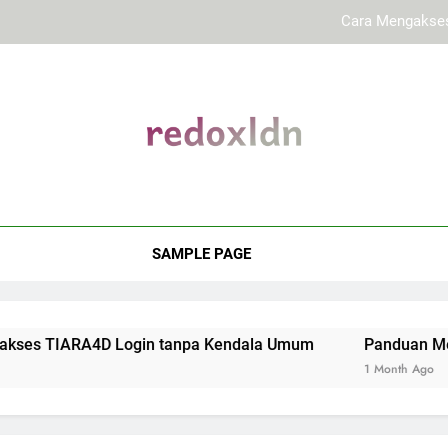
Cara Mengakse
Panduan Memahami Link Alterna
EDWINSLOT Login Aman: Tips M
Panduan Menggunakan LEBAH4D
ox London
Cara Mengakse
roduk Kesehatan Yang Mendukung Energi Dan Kesejahteraan A
Panduan Memahami Link Alterna
SAMPLE PAGE
EDWINSLOT Login Aman: Tips M
4D Login tanpa Kendala Umum
Panduan Memahami Link
1 Month Ago