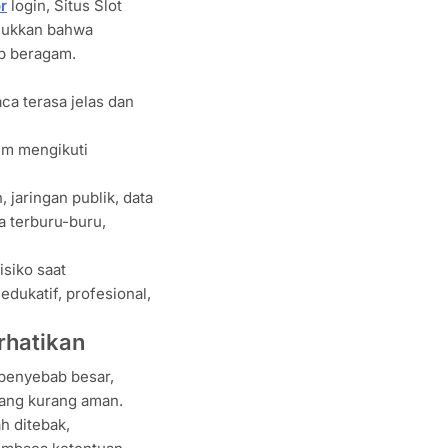
or
login, Situs Slot
njukkan bahwa
p beragam.
ca terasa jelas dan
um mengikuti
 jaringan publik, data
a terburu-buru,
isiko saat
dukatif, profesional,
rhatikan
 penyebab besar,
yang kurang aman.
h ditebak,