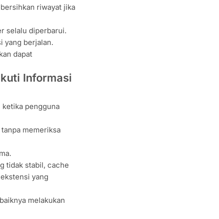
bersihkan riwayat jika
 selalu diperbarui.
i yang berjalan.
akan dapat
kuti Informasi
l ketika pengguna
f tanpa memeriksa
ama.
 tidak stabil, cache
 ekstensi yang
ebaiknya melakukan