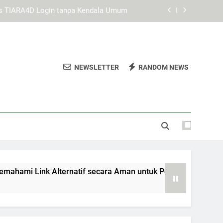
s TIARA4D Login tanpa Kendala Umum
tif secara Aman untuk Pengguna Baru
enghindari Kendala Saat Masuk Akun
NEWSLETTER
RANDOM NEWS
 secara Praktis di Berbagai Browser
s TIARA4D Login tanpa Kendala Umum
nda Di Redox London. Berbasis Pada Teknologi Redox.
tif secara Aman untuk Pengguna Baru
enghindari Kendala Saat Masuk Akun
 Alternatif secara Aman untuk Pengguna Baru
EDWINS
1 Month 