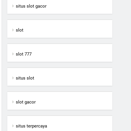
situs slot gacor
slot
slot 777
situs slot
slot gacor
situs terpercaya