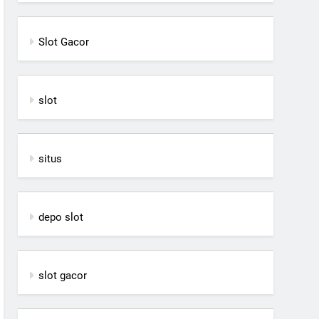
Slot Gacor
slot
situs
depo slot
slot gacor