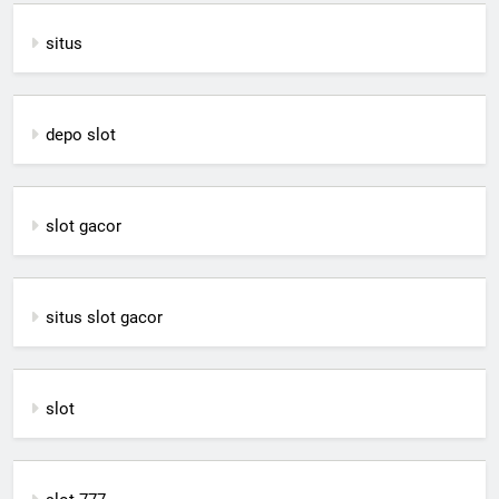
situs
depo slot
slot gacor
situs slot gacor
slot