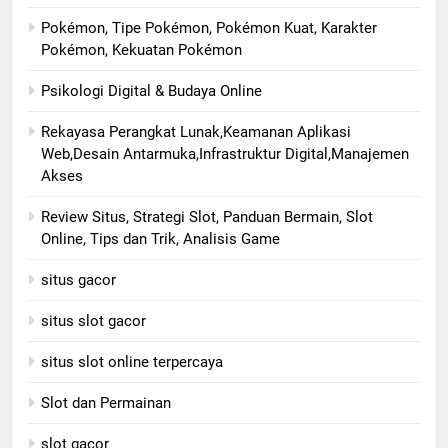
Pokémon, Tipe Pokémon, Pokémon Kuat, Karakter
Pokémon, Kekuatan Pokémon
Psikologi Digital & Budaya Online
Rekayasa Perangkat Lunak,Keamanan Aplikasi
Web,Desain Antarmuka,Infrastruktur Digital,Manajemen
Akses
Review Situs, Strategi Slot, Panduan Bermain, Slot
Online, Tips dan Trik, Analisis Game
situs gacor
situs slot gacor
situs slot online terpercaya
Slot dan Permainan
slot gacor