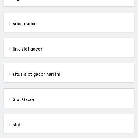
situs gacor
link slot gacor
situs slot gacor hari ini
Slot Gacor
slot