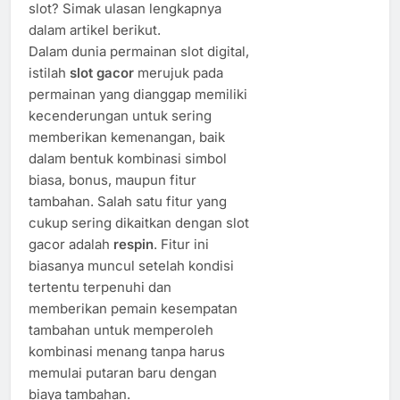
slot? Simak ulasan lengkapnya
dalam artikel berikut.
Dalam dunia permainan slot digital,
istilah
slot gacor
merujuk pada
permainan yang dianggap memiliki
kecenderungan untuk sering
memberikan kemenangan, baik
dalam bentuk kombinasi simbol
biasa, bonus, maupun fitur
tambahan. Salah satu fitur yang
cukup sering dikaitkan dengan slot
gacor adalah
respin
. Fitur ini
biasanya muncul setelah kondisi
tertentu terpenuhi dan
memberikan pemain kesempatan
tambahan untuk memperoleh
kombinasi menang tanpa harus
memulai putaran baru dengan
biaya tambahan.