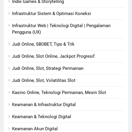
Indie Games & Storytelling
Infrastruktur Sistem & Optimasi Koneksi
Infrastruktur Web | Teknologi Digital | Pengalaman
Pengguna (UX)
Judi Online, SBOBET, Tips & Trik
Judi Online, Slot Online, Jackpot Progresif
Judi Online, Slot, Strategi Permainan
Judi Online, Slot, Volatilitas Slot
Kasino Online, Teknologi Permainan, Mesin Slot
Keamanan & Infrastruktur Digital
Keamanan & Teknologi Digital
Keamanan Akun Digital