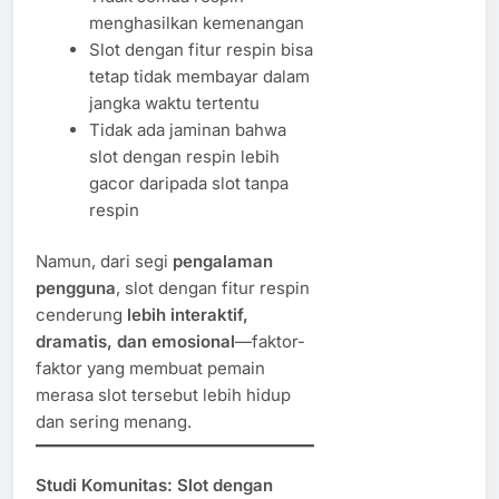
menghasilkan kemenangan
Slot dengan fitur respin bisa
tetap tidak membayar dalam
jangka waktu tertentu
Tidak ada jaminan bahwa
slot dengan respin lebih
gacor daripada slot tanpa
respin
Namun, dari segi
pengalaman
pengguna
, slot dengan fitur respin
cenderung
lebih interaktif,
dramatis, dan emosional
—faktor-
faktor yang membuat pemain
merasa slot tersebut lebih hidup
dan sering menang.
Studi Komunitas: Slot dengan