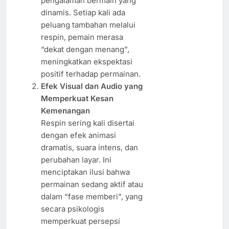
pengalaman bermain yang
dinamis. Setiap kali ada
peluang tambahan melalui
respin, pemain merasa
“dekat dengan menang”,
meningkatkan ekspektasi
positif terhadap permainan.
Efek Visual dan Audio yang
Memperkuat Kesan
Kemenangan
Respin sering kali disertai
dengan efek animasi
dramatis, suara intens, dan
perubahan layar. Ini
menciptakan ilusi bahwa
permainan sedang aktif atau
dalam “fase memberi”, yang
secara psikologis
memperkuat persepsi