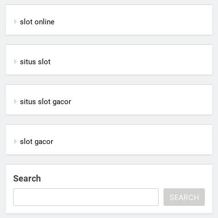
slot online
situs slot
situs slot gacor
slot gacor
Search
SEARCH