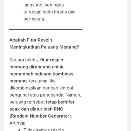
langsung, sehingga
terkesan lebih intens dan
bermakna.
Apakah Fitur Respin
Meningkatkan Peluang Menang?
Secara teknis,
fitur respin
memang dirancang untuk
menambah peluang kombinasi
menang
, terutama jika
dikombinasikan dengan simbol
pengunci atau pengganda. Namun,
peluang tersebut
tetap bersifat
acak dan diatur oleh RNG
(Random Number Generator)
.
Artinya:
Tidak semua respin