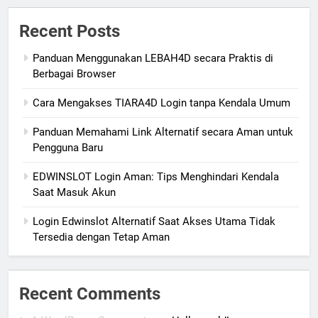
Recent Posts
Panduan Menggunakan LEBAH4D secara Praktis di
Berbagai Browser
Cara Mengakses TIARA4D Login tanpa Kendala Umum
Panduan Memahami Link Alternatif secara Aman untuk
Pengguna Baru
EDWINSLOT Login Aman: Tips Menghindari Kendala
Saat Masuk Akun
Login Edwinslot Alternatif Saat Akses Utama Tidak
Tersedia dengan Tetap Aman
Recent Comments