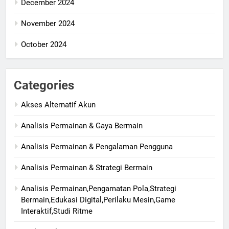
December 2024
November 2024
October 2024
Categories
Akses Alternatif Akun
Analisis Permainan & Gaya Bermain
Analisis Permainan & Pengalaman Pengguna
Analisis Permainan & Strategi Bermain
Analisis Permainan,Pengamatan Pola,Strategi
Bermain,Edukasi Digital,Perilaku Mesin,Game
Interaktif,Studi Ritme