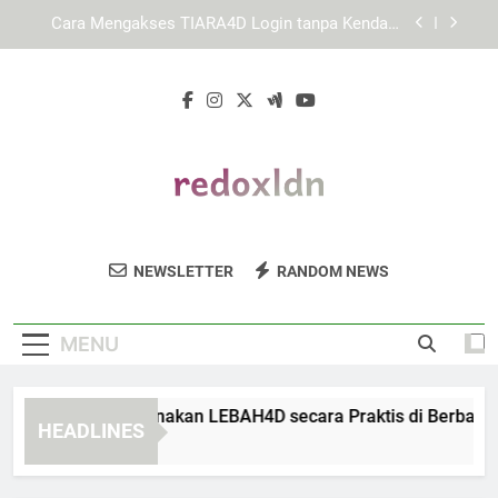
Skip
Panduan Memahami Link Alternatif secara Aman
to
untuk Pengguna Baru
content
EDWINSLOT Login Aman: Tips Menghindari
Kendala Saat Masuk Akun
Panduan Menggunakan LEBAH4D secara Praktis
di Berbagai Browser
Cara Mengakses TIARA4D Login tanpa Kendala
Umum
Panduan Memahami Link Alternatif secara Aman
untuk Pengguna Baru
Redox London
Temukan Produk Kesehatan Yang
EDWINSLOT Login Aman: Tips Menghindari
NEWSLETTER
RANDOM NEWS
Kendala Saat Masuk Akun
Mendukung Energi Dan Kesejahteraan Anda
Di Redox London. Berbasis Pada Teknologi
MENU
Redox.
nduan Menggunakan LEBAH4D secara Praktis di Berbagai Br
HEADLINES
Weeks Ago