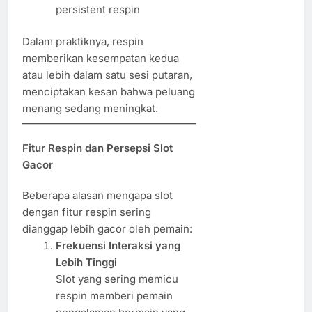
persistent respin
Dalam praktiknya, respin
memberikan kesempatan kedua
atau lebih dalam satu sesi putaran,
menciptakan kesan bahwa peluang
menang sedang meningkat.
Fitur Respin dan Persepsi Slot
Gacor
Beberapa alasan mengapa slot
dengan fitur respin sering
dianggap lebih gacor oleh pemain:
Frekuensi Interaksi yang
Lebih Tinggi
Slot yang sering memicu
respin memberi pemain