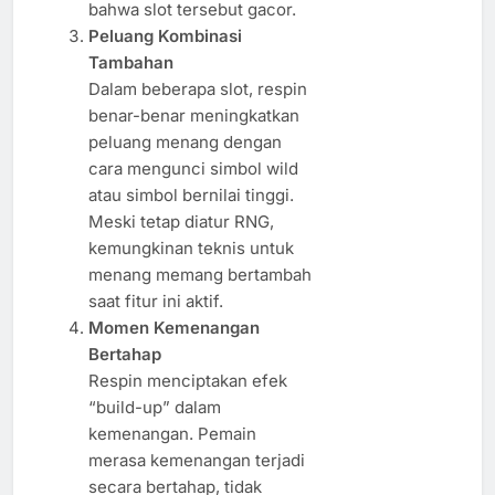
bahwa slot tersebut gacor.
Peluang Kombinasi
Tambahan
Dalam beberapa slot, respin
benar-benar meningkatkan
peluang menang dengan
cara mengunci simbol wild
atau simbol bernilai tinggi.
Meski tetap diatur RNG,
kemungkinan teknis untuk
menang memang bertambah
saat fitur ini aktif.
Momen Kemenangan
Bertahap
Respin menciptakan efek
“build-up” dalam
kemenangan. Pemain
merasa kemenangan terjadi
secara bertahap, tidak