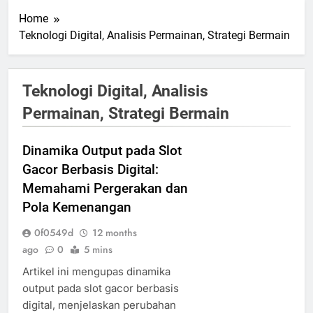
Home
Teknologi Digital, Analisis Permainan, Strategi Bermain
Teknologi Digital, Analisis
Permainan, Strategi Bermain
Dinamika Output pada Slot
Gacor Berbasis Digital:
Memahami Pergerakan dan
Pola Kemenangan
0f0549d
12 months
ago
0
5 mins
Artikel ini mengupas dinamika
output pada slot gacor berbasis
digital, menjelaskan perubahan