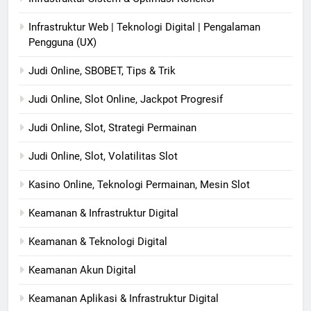
Infrastruktur Web | Teknologi Digital | Pengalaman
Pengguna (UX)
Judi Online, SBOBET, Tips & Trik
Judi Online, Slot Online, Jackpot Progresif
Judi Online, Slot, Strategi Permainan
Judi Online, Slot, Volatilitas Slot
Kasino Online, Teknologi Permainan, Mesin Slot
Keamanan & Infrastruktur Digital
Keamanan & Teknologi Digital
Keamanan Akun Digital
Keamanan Aplikasi & Infrastruktur Digital