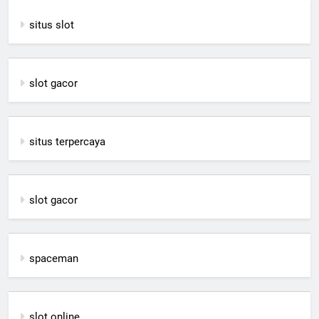
situs slot
slot gacor
situs terpercaya
slot gacor
spaceman
slot online