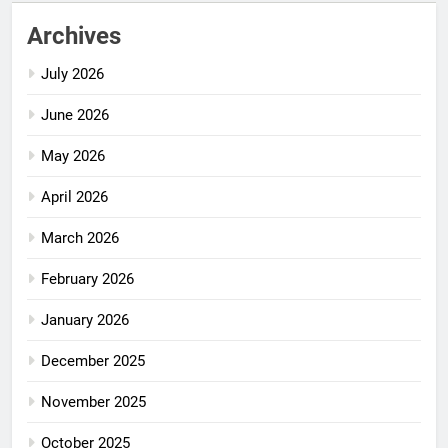
Archives
July 2026
June 2026
May 2026
April 2026
March 2026
February 2026
January 2026
December 2025
November 2025
October 2025