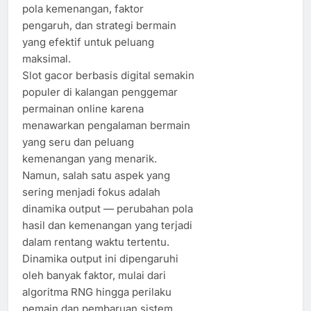
pola kemenangan, faktor
pengaruh, dan strategi bermain
yang efektif untuk peluang
maksimal.
Slot gacor berbasis digital semakin
populer di kalangan penggemar
permainan online karena
menawarkan pengalaman bermain
yang seru dan peluang
kemenangan yang menarik.
Namun, salah satu aspek yang
sering menjadi fokus adalah
dinamika output — perubahan pola
hasil dan kemenangan yang terjadi
dalam rentang waktu tertentu.
Dinamika output ini dipengaruhi
oleh banyak faktor, mulai dari
algoritma RNG hingga perilaku
pemain dan pembaruan sistem.