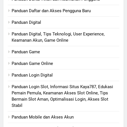
Panduan Daftar dan Akses Pengguna Baru
Panduan Digital
Panduan Digital, Tips Teknologi, User Experience,
Keamanan Akun, Game Online
Panduan Game
Panduan Game Online
Panduan Login Digital
Panduan Login Slot, Informasi Situs Kaya787, Edukasi
Pemain Pemula, Keamanan Akses Slot Online, Tips
Bermain Slot Aman, Optimalisasi Login, Akses Slot
Stabil
Panduan Mobile dan Akses Akun