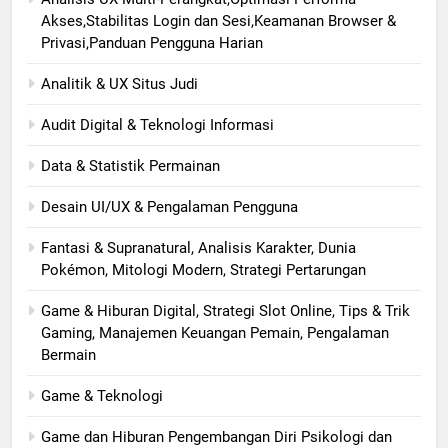
Akses,Stabilitas Login dan Sesi,Keamanan Browser &
Privasi,Panduan Pengguna Harian
Analitik & UX Situs Judi
Audit Digital & Teknologi Informasi
Data & Statistik Permainan
Desain UI/UX & Pengalaman Pengguna
Fantasi & Supranatural, Analisis Karakter, Dunia
Pokémon, Mitologi Modern, Strategi Pertarungan
Game & Hiburan Digital, Strategi Slot Online, Tips & Trik
Gaming, Manajemen Keuangan Pemain, Pengalaman
Bermain
Game & Teknologi
Game dan Hiburan Pengembangan Diri Psikologi dan