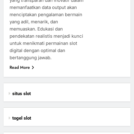
yang transparan dan inovatif dalam
memanfaatkan data output akan
menciptakan pengalaman bermain
yang adil, menarik, dan
memuaskan. Edukasi dan
pendekatan realistis menjadi kunci
untuk menikmati permainan slot
digital dengan optimal dan
bertanggung jawab.
Read More
situs slot
togel slot