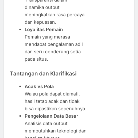
dinamika output
meningkatkan rasa percaya
dan kepuasan.
Loyalitas Pemain
Pemain yang merasa
mendapat pengalaman adil
dan seru cenderung setia
pada situs.
Tantangan dan Klarifikasi
Acak vs Pola
Walau pola dapat diamati,
hasil tetap acak dan tidak
bisa dipastikan sepenuhnya.
Pengelolaan Data Besar
Analisis data output
membutuhkan teknologi dan