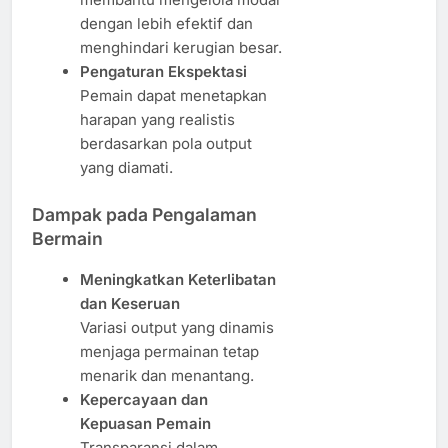
dengan lebih efektif dan
menghindari kerugian besar.
Pengaturan Ekspektasi
Pemain dapat menetapkan
harapan yang realistis
berdasarkan pola output
yang diamati.
Dampak pada Pengalaman
Bermain
Meningkatkan Keterlibatan
dan Keseruan
Variasi output yang dinamis
menjaga permainan tetap
menarik dan menantang.
Kepercayaan dan
Kepuasan Pemain
Transparansi dalam