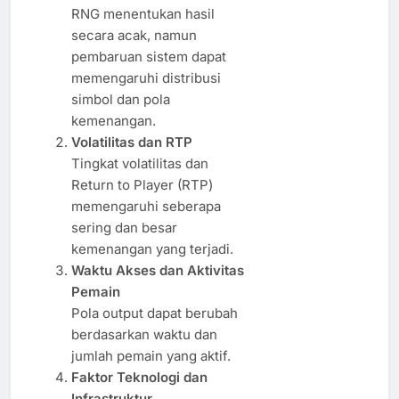
RNG menentukan hasil
secara acak, namun
pembaruan sistem dapat
memengaruhi distribusi
simbol dan pola
kemenangan.
Volatilitas dan RTP
Tingkat volatilitas dan
Return to Player (RTP)
memengaruhi seberapa
sering dan besar
kemenangan yang terjadi.
Waktu Akses dan Aktivitas
Pemain
Pola output dapat berubah
berdasarkan waktu dan
jumlah pemain yang aktif.
Faktor Teknologi dan
Infrastruktur