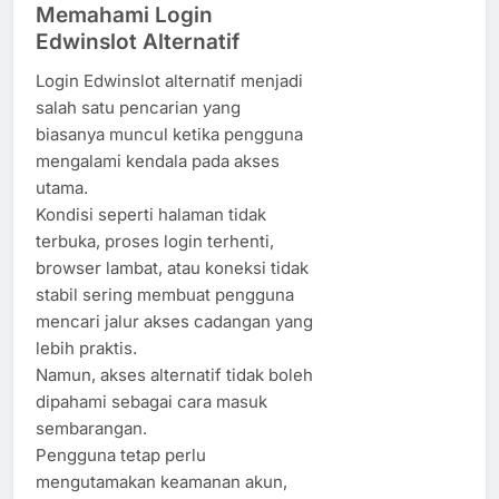
Memahami Login
Edwinslot Alternatif
Login Edwinslot alternatif menjadi
salah satu pencarian yang
biasanya muncul ketika pengguna
mengalami kendala pada akses
utama.
Kondisi seperti halaman tidak
terbuka, proses login terhenti,
browser lambat, atau koneksi tidak
stabil sering membuat pengguna
mencari jalur akses cadangan yang
lebih praktis.
Namun, akses alternatif tidak boleh
dipahami sebagai cara masuk
sembarangan.
Pengguna tetap perlu
mengutamakan keamanan akun,