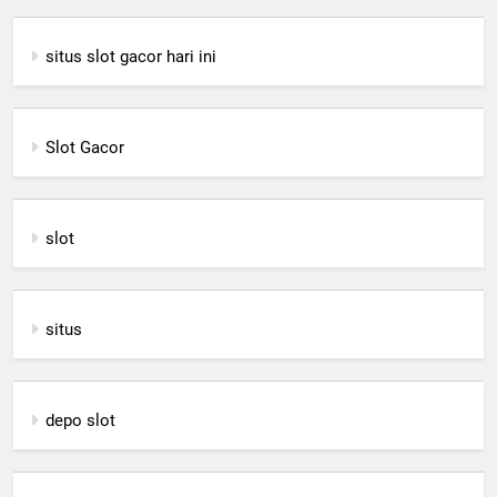
situs slot gacor hari ini
Slot Gacor
slot
situs
depo slot