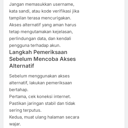
Jangan memasukkan username,
kata sandi, atau kode verifikasi jika
tampilan terasa mencurigakan.
Akses alternatif yang aman harus
tetap mengutamakan kejelasan,
perlindungan data, dan kendali
pengguna terhadap akun.
Langkah Pemeriksaan
Sebelum Mencoba Akses
Alternatif
Sebelum menggunakan akses
alternatif, lakukan pemeriksaan
bertahap.
Pertama, cek koneksi internet.
Pastikan jaringan stabil dan tidak
sering terputus.
Kedua, muat ulang halaman secara
wajar.