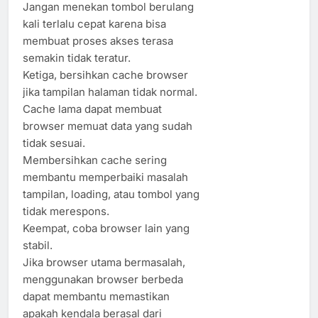
Jangan menekan tombol berulang
kali terlalu cepat karena bisa
membuat proses akses terasa
semakin tidak teratur.
Ketiga, bersihkan cache browser
jika tampilan halaman tidak normal.
Cache lama dapat membuat
browser memuat data yang sudah
tidak sesuai.
Membersihkan cache sering
membantu memperbaiki masalah
tampilan, loading, atau tombol yang
tidak merespons.
Keempat, coba browser lain yang
stabil.
Jika browser utama bermasalah,
menggunakan browser berbeda
dapat membantu memastikan
apakah kendala berasal dari