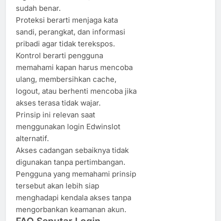
sudah benar.
Proteksi berarti menjaga kata
sandi, perangkat, dan informasi
pribadi agar tidak terekspos.
Kontrol berarti pengguna
memahami kapan harus mencoba
ulang, membersihkan cache,
logout, atau berhenti mencoba jika
akses terasa tidak wajar.
Prinsip ini relevan saat
menggunakan login Edwinslot
alternatif.
Akses cadangan sebaiknya tidak
digunakan tanpa pertimbangan.
Pengguna yang memahami prinsip
tersebut akan lebih siap
menghadapi kendala akses tanpa
mengorbankan keamanan akun.