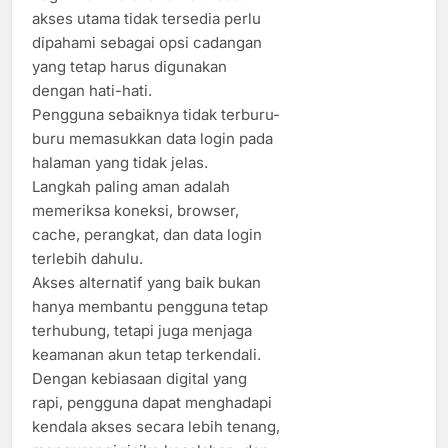
akses utama tidak tersedia perlu
dipahami sebagai opsi cadangan
yang tetap harus digunakan
dengan hati-hati.
Pengguna sebaiknya tidak terburu-
buru memasukkan data login pada
halaman yang tidak jelas.
Langkah paling aman adalah
memeriksa koneksi, browser,
cache, perangkat, dan data login
terlebih dahulu.
Akses alternatif yang baik bukan
hanya membantu pengguna tetap
terhubung, tetapi juga menjaga
keamanan akun tetap terkendali.
Dengan kebiasaan digital yang
rapi, pengguna dapat menghadapi
kendala akses secara lebih tenang,