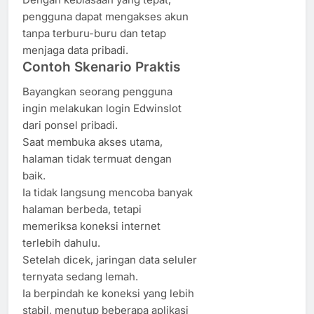
pengguna dapat mengakses akun
tanpa terburu-buru dan tetap
menjaga data pribadi.
Contoh Skenario Praktis
Bayangkan seorang pengguna
ingin melakukan login Edwinslot
dari ponsel pribadi.
Saat membuka akses utama,
halaman tidak termuat dengan
baik.
Ia tidak langsung mencoba banyak
halaman berbeda, tetapi
memeriksa koneksi internet
terlebih dahulu.
Setelah dicek, jaringan data seluler
ternyata sedang lemah.
Ia berpindah ke koneksi yang lebih
stabil, menutup beberapa aplikasi