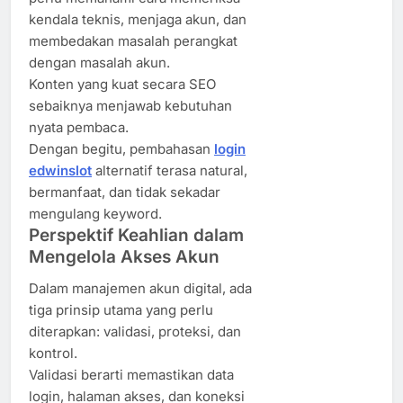
kendala teknis, menjaga akun, dan
membedakan masalah perangkat
dengan masalah akun.
Konten yang kuat secara SEO
sebaiknya menjawab kebutuhan
nyata pembaca.
Dengan begitu, pembahasan
login
edwinslot
alternatif terasa natural,
bermanfaat, dan tidak sekadar
mengulang keyword.
Perspektif Keahlian dalam
Mengelola Akses Akun
Dalam manajemen akun digital, ada
tiga prinsip utama yang perlu
diterapkan: validasi, proteksi, dan
kontrol.
Validasi berarti memastikan data
login, halaman akses, dan koneksi