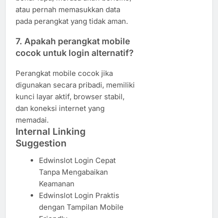
atau pernah memasukkan data
pada perangkat yang tidak aman.
7. Apakah perangkat mobile
cocok untuk login alternatif?
Perangkat mobile cocok jika
digunakan secara pribadi, memiliki
kunci layar aktif, browser stabil,
dan koneksi internet yang
memadai.
Internal Linking
Suggestion
Edwinslot Login Cepat
Tanpa Mengabaikan
Keamanan
Edwinslot Login Praktis
dengan Tampilan Mobile