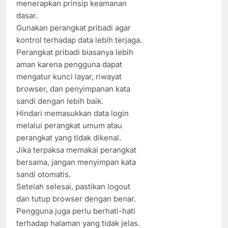
menerapkan prinsip keamanan
dasar.
Gunakan perangkat pribadi agar
kontrol terhadap data lebih terjaga.
Perangkat pribadi biasanya lebih
aman karena pengguna dapat
mengatur kunci layar, riwayat
browser, dan penyimpanan kata
sandi dengan lebih baik.
Hindari memasukkan data login
melalui perangkat umum atau
perangkat yang tidak dikenal.
Jika terpaksa memakai perangkat
bersama, jangan menyimpan kata
sandi otomatis.
Setelah selesai, pastikan logout
dan tutup browser dengan benar.
Pengguna juga perlu berhati-hati
terhadap halaman yang tidak jelas.