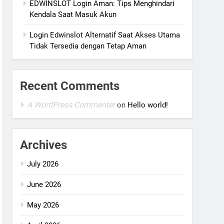
EDWINSLOT Login Aman: Tips Menghindari
Kendala Saat Masuk Akun
Login Edwinslot Alternatif Saat Akses Utama
Tidak Tersedia dengan Tetap Aman
Recent Comments
A WordPress Commenter
on
Hello world!
Archives
July 2026
June 2026
May 2026