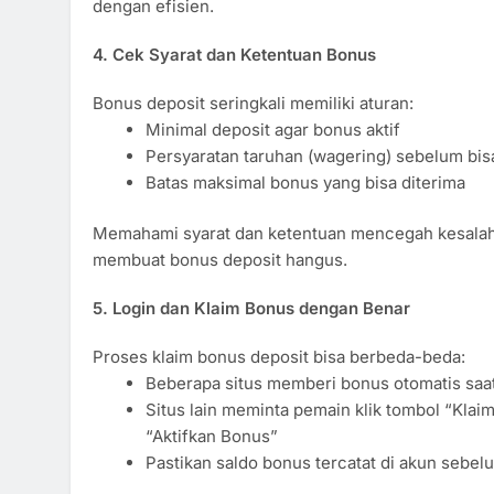
dengan efisien.
4. Cek Syarat dan Ketentuan Bonus
Bonus deposit seringkali memiliki aturan:
Minimal deposit agar bonus aktif
Persyaratan taruhan (wagering) sebelum bisa
Batas maksimal bonus yang bisa diterima
Memahami syarat dan ketentuan mencegah kesalah
membuat bonus deposit hangus.
5. Login dan Klaim Bonus dengan Benar
Proses klaim bonus deposit bisa berbeda-beda:
Beberapa situs memberi bonus otomatis saat
Situs lain meminta pemain klik tombol “Klai
“Aktifkan Bonus”
Pastikan saldo bonus tercatat di akun sebel