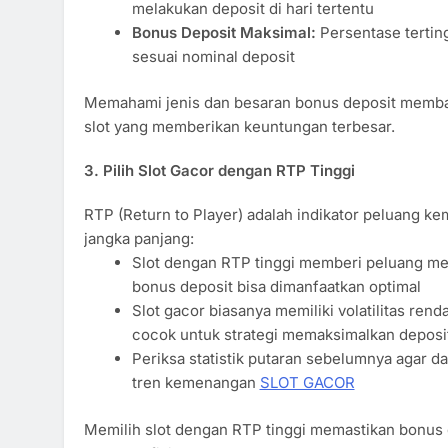
melakukan deposit di hari tertentu
Bonus Deposit Maksimal:
Persentase terting
sesuai nominal deposit
Memahami jenis dan besaran bonus deposit memb
slot yang memberikan keuntungan terbesar.
3. Pilih Slot Gacor dengan RTP Tinggi
RTP (Return to Player) adalah indikator peluang 
jangka panjang:
Slot dengan RTP tinggi memberi peluang me
bonus deposit bisa dimanfaatkan optimal
Slot gacor biasanya memiliki volatilitas re
cocok untuk strategi memaksimalkan deposi
Periksa statistik putaran sebelumnya agar 
tren kemenangan
SLOT GACOR
Memilih slot dengan RTP tinggi memastikan bonus