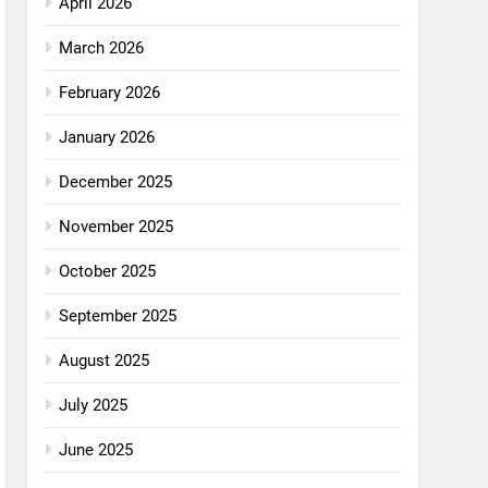
April 2026
March 2026
February 2026
January 2026
December 2025
November 2025
October 2025
September 2025
August 2025
July 2025
June 2025