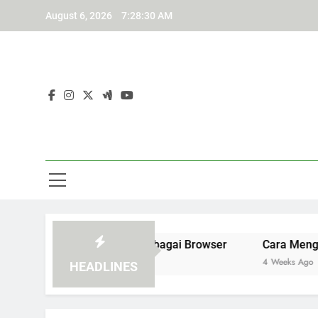
Skip
August 6, 2026
7:28:31 AM
to
content
Red
Temukan P
a Praktis di Berbagai Browser
Cara Mengakses TIAR
4 Weeks Ago
HEADLINES