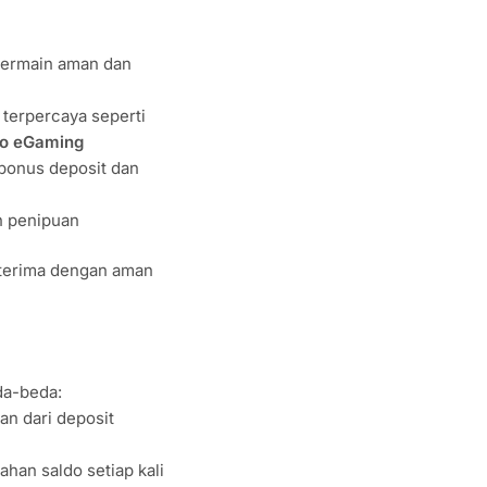
bermain aman dan
 terpercaya seperti
o eGaming
t bonus deposit dan
an penipuan
iterima dengan aman
da-beda:
n dari deposit
han saldo setiap kali