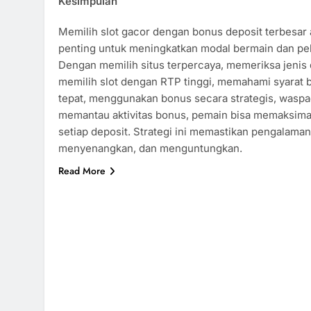
Kesimpulan
Memilih slot gacor dengan bonus deposit terbesar 
penting untuk meningkatkan modal bermain dan p
Dengan memilih situs terpercaya, memeriksa jenis
memilih slot dengan RTP tinggi, memahami syarat 
tepat, menggunakan bonus secara strategis, waspa
memantau aktivitas bonus, pemain bisa memaksima
setiap deposit. Strategi ini memastikan pengalama
menyenangkan, dan menguntungkan.
Read More