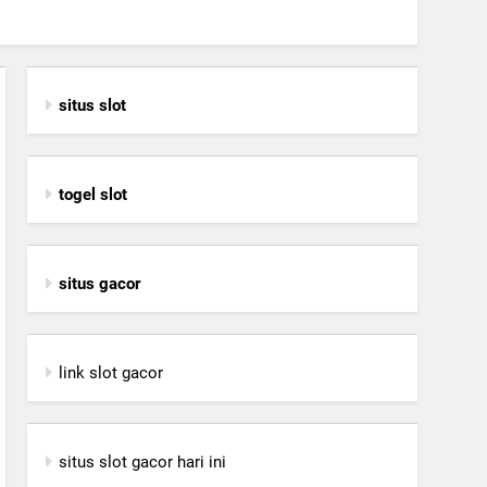
situs slot
togel slot
situs gacor
link slot gacor
situs slot gacor hari ini