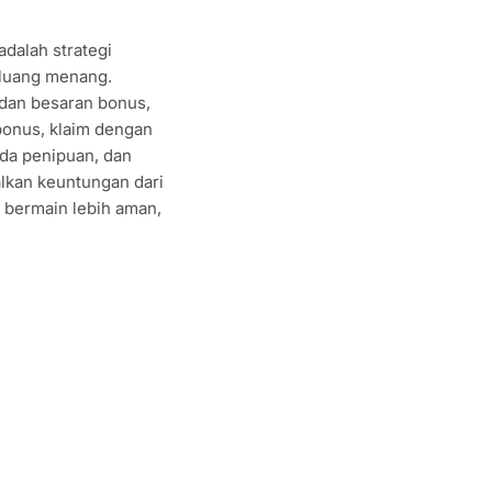
adalah strategi
eluang menang.
 dan besaran bonus,
bonus, klaim dengan
da penipuan, dan
lkan keuntungan dari
n bermain lebih aman,