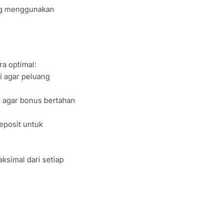
ng menggunakan
ra optimal:
i agar peluang
 agar bonus bertahan
eposit untuk
ksimal dari setiap