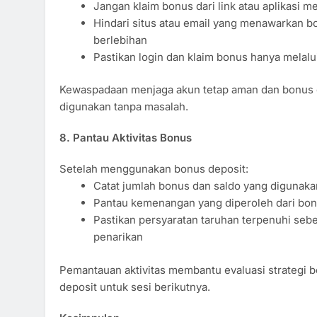
Jangan klaim bonus dari link atau aplikasi 
Hindari situs atau email yang menawarkan b
berlebihan
Pastikan login dan klaim bonus hanya melalui
Kewaspadaan menjaga akun tetap aman dan bonus d
digunakan tanpa masalah.
8. Pantau Aktivitas Bonus
Setelah menggunakan bonus deposit:
Catat jumlah bonus dan saldo yang digunaka
Pantau kemenangan yang diperoleh dari bo
Pastikan persyaratan taruhan terpenuhi se
penarikan
Pemantauan aktivitas membantu evaluasi strategi 
deposit untuk sesi berikutnya.