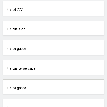
slot 777
situs slot
slot gacor
situs terpercaya
slot gacor