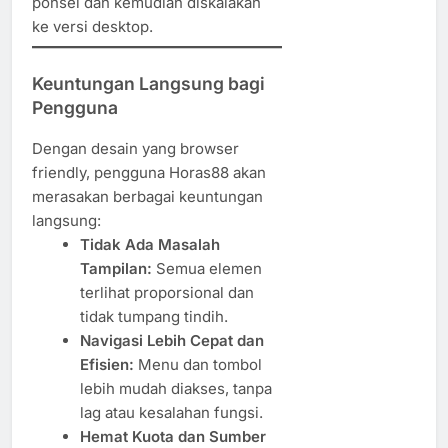
ponsel dan kemudian diskalakan
ke versi desktop.
Keuntungan Langsung bagi
Pengguna
Dengan desain yang browser
friendly, pengguna Horas88 akan
merasakan berbagai keuntungan
langsung:
Tidak Ada Masalah
Tampilan:
Semua elemen
terlihat proporsional dan
tidak tumpang tindih.
Navigasi Lebih Cepat dan
Efisien:
Menu dan tombol
lebih mudah diakses, tanpa
lag atau kesalahan fungsi.
Hemat Kuota dan Sumber