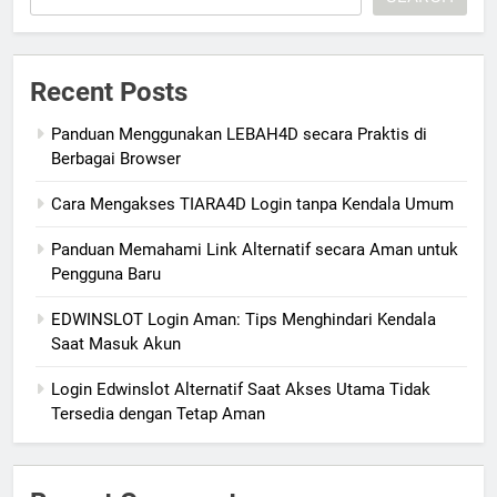
Recent Posts
Panduan Menggunakan LEBAH4D secara Praktis di
Berbagai Browser
Cara Mengakses TIARA4D Login tanpa Kendala Umum
Panduan Memahami Link Alternatif secara Aman untuk
Pengguna Baru
EDWINSLOT Login Aman: Tips Menghindari Kendala
Saat Masuk Akun
Login Edwinslot Alternatif Saat Akses Utama Tidak
Tersedia dengan Tetap Aman