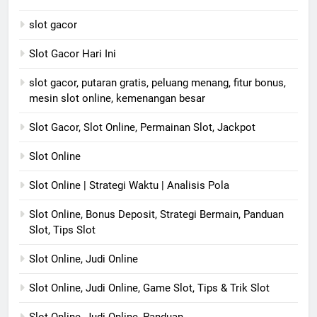
slot gacor
Slot Gacor Hari Ini
slot gacor, putaran gratis, peluang menang, fitur bonus,
mesin slot online, kemenangan besar
Slot Gacor, Slot Online, Permainan Slot, Jackpot
Slot Online
Slot Online | Strategi Waktu | Analisis Pola
Slot Online, Bonus Deposit, Strategi Bermain, Panduan
Slot, Tips Slot
Slot Online, Judi Online
Slot Online, Judi Online, Game Slot, Tips & Trik Slot