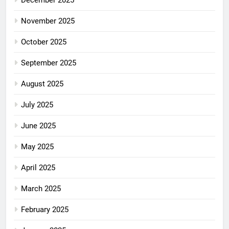
December 2025
November 2025
October 2025
September 2025
August 2025
July 2025
June 2025
May 2025
April 2025
March 2025
February 2025