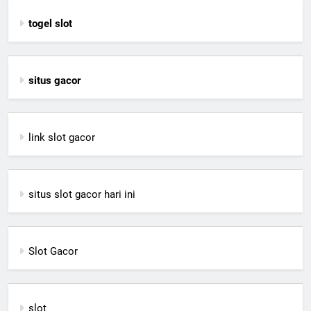
togel slot
situs gacor
link slot gacor
situs slot gacor hari ini
Slot Gacor
slot