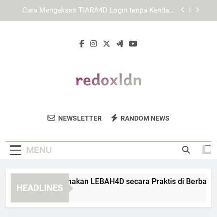
Skip
Panduan Memahami Link Alternatif secara Aman
to
untuk Pengguna Baru
content
EDWINSLOT Login Aman: Tips Menghindari
Kendala Saat Masuk Akun
Panduan Menggunakan LEBAH4D secara Praktis
di Berbagai Browser
Cara Mengakses TIARA4D Login tanpa Kendala
Umum
Panduan Memahami Link Alternatif secara Aman
untuk Pengguna Baru
Redox London
Temukan Produk Kesehatan Yang
EDWINSLOT Login Aman: Tips Menghindari
NEWSLETTER
RANDOM NEWS
Kendala Saat Masuk Akun
Mendukung Energi Dan Kesejahteraan Anda
Di Redox London. Berbasis Pada Teknologi
MENU
Redox.
nduan Menggunakan LEBAH4D secara Praktis di Berbagai Br
HEADLINES
Weeks Ago