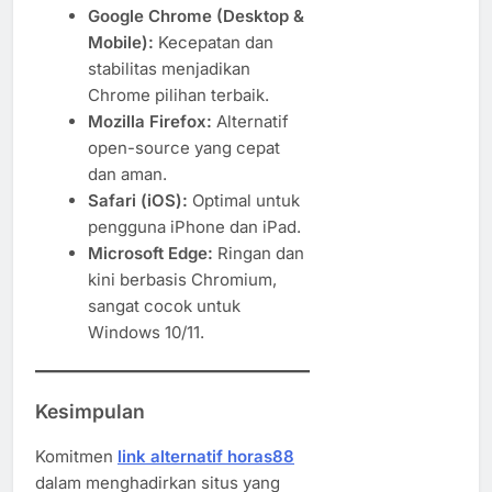
Google Chrome (Desktop &
Mobile):
Kecepatan dan
stabilitas menjadikan
Chrome pilihan terbaik.
Mozilla Firefox:
Alternatif
open-source yang cepat
dan aman.
Safari (iOS):
Optimal untuk
pengguna iPhone dan iPad.
Microsoft Edge:
Ringan dan
kini berbasis Chromium,
sangat cocok untuk
Windows 10/11.
Kesimpulan
Komitmen
link alternatif horas88
dalam menghadirkan situs yang