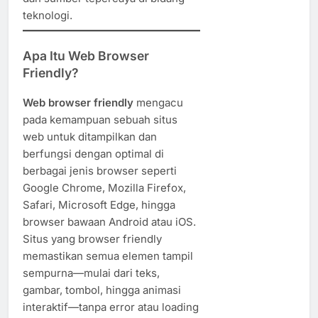
teknologi.
Apa Itu Web Browser
Friendly?
Web browser friendly
mengacu
pada kemampuan sebuah situs
web untuk ditampilkan dan
berfungsi dengan optimal di
berbagai jenis browser seperti
Google Chrome, Mozilla Firefox,
Safari, Microsoft Edge, hingga
browser bawaan Android atau iOS.
Situs yang browser friendly
memastikan semua elemen tampil
sempurna—mulai dari teks,
gambar, tombol, hingga animasi
interaktif—tanpa error atau loading