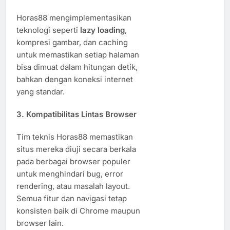
Horas88 mengimplementasikan
teknologi seperti
lazy loading
,
kompresi gambar, dan caching
untuk memastikan setiap halaman
bisa dimuat dalam hitungan detik,
bahkan dengan koneksi internet
yang standar.
3.
Kompatibilitas Lintas Browser
Tim teknis Horas88 memastikan
situs mereka diuji secara berkala
pada berbagai browser populer
untuk menghindari bug, error
rendering, atau masalah layout.
Semua fitur dan navigasi tetap
konsisten baik di Chrome maupun
browser lain.