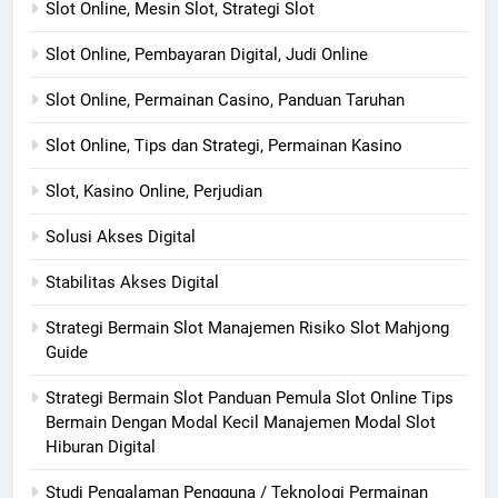
Slot Online, Mesin Slot, Strategi Slot
Slot Online, Pembayaran Digital, Judi Online
Slot Online, Permainan Casino, Panduan Taruhan
Slot Online, Tips dan Strategi, Permainan Kasino
Slot, Kasino Online, Perjudian
Solusi Akses Digital
Stabilitas Akses Digital
Strategi Bermain Slot Manajemen Risiko Slot Mahjong
Guide
Strategi Bermain Slot Panduan Pemula Slot Online Tips
Bermain Dengan Modal Kecil Manajemen Modal Slot
Hiburan Digital
Studi Pengalaman Pengguna / Teknologi Permainan