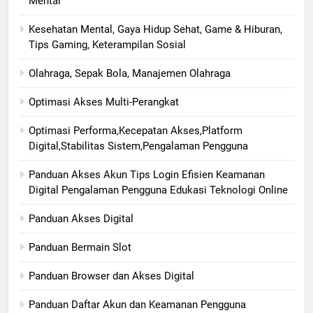
Mental
Kesehatan Mental, Gaya Hidup Sehat, Game & Hiburan,
Tips Gaming, Keterampilan Sosial
Olahraga, Sepak Bola, Manajemen Olahraga
Optimasi Akses Multi-Perangkat
Optimasi Performa,Kecepatan Akses,Platform
Digital,Stabilitas Sistem,Pengalaman Pengguna
Panduan Akses Akun Tips Login Efisien Keamanan
Digital Pengalaman Pengguna Edukasi Teknologi Online
Panduan Akses Digital
Panduan Bermain Slot
Panduan Browser dan Akses Digital
Panduan Daftar Akun dan Keamanan Pengguna