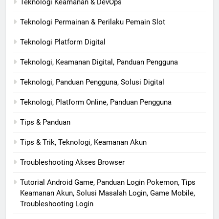
Teknologi Keamanan & DevOps
Teknologi Permainan & Perilaku Pemain Slot
Teknologi Platform Digital
Teknologi, Keamanan Digital, Panduan Pengguna
Teknologi, Panduan Pengguna, Solusi Digital
Teknologi, Platform Online, Panduan Pengguna
Tips & Panduan
Tips & Trik, Teknologi, Keamanan Akun
Troubleshooting Akses Browser
Tutorial Android Game, Panduan Login Pokemon, Tips
Keamanan Akun, Solusi Masalah Login, Game Mobile,
Troubleshooting Login