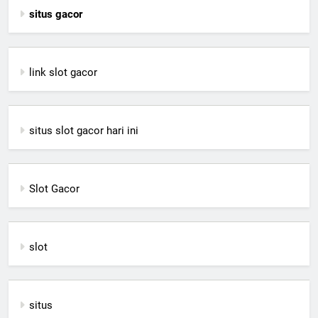
situs gacor
link slot gacor
situs slot gacor hari ini
Slot Gacor
slot
situs