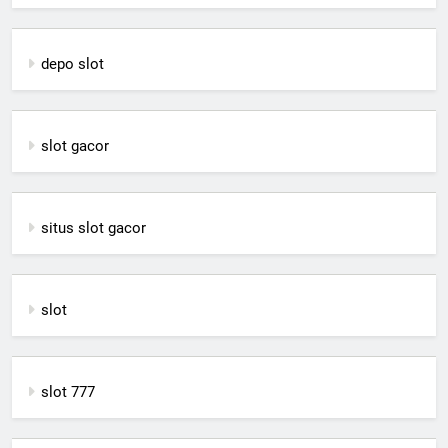
depo slot
slot gacor
situs slot gacor
slot
slot 777