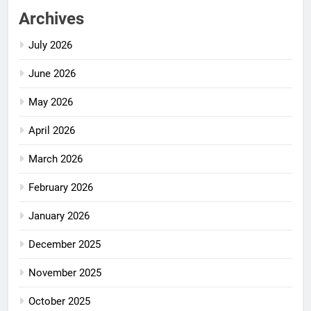
Archives
July 2026
June 2026
May 2026
April 2026
March 2026
February 2026
January 2026
December 2025
November 2025
October 2025