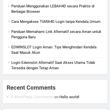
Panduan Menggunakan LEBAH4D secara Praktis di
Berbagai Browser
Cara Mengakses TIARA4D Login tanpa Kendala Umum
Panduan Memahami Link Alternatif secara Aman untuk
Pengguna Baru
EDWINSLOT Login Aman: Tips Menghindari Kendala
Saat Masuk Akun
Login Edwinslot Alternatif Saat Akses Utama Tidak
Tersedia dengan Tetap Aman
Recent Comments
A WordPress Commenter
on
Hello world!