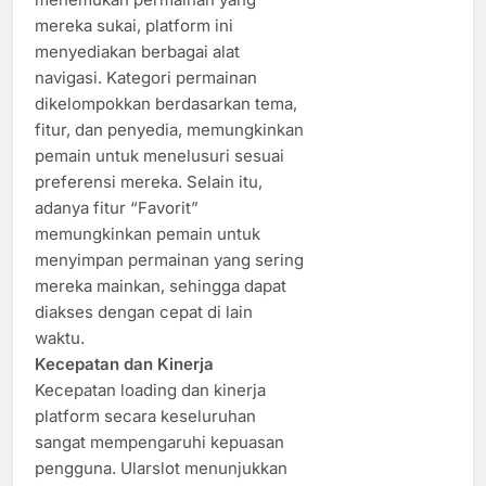
mereka sukai, platform ini
menyediakan berbagai alat
navigasi. Kategori permainan
dikelompokkan berdasarkan tema,
fitur, dan penyedia, memungkinkan
pemain untuk menelusuri sesuai
preferensi mereka. Selain itu,
adanya fitur “Favorit”
memungkinkan pemain untuk
menyimpan permainan yang sering
mereka mainkan, sehingga dapat
diakses dengan cepat di lain
waktu.
Kecepatan dan Kinerja
Kecepatan loading dan kinerja
platform secara keseluruhan
sangat mempengaruhi kepuasan
pengguna. Ularslot menunjukkan