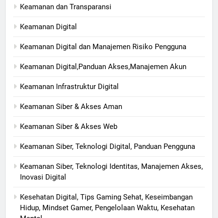
Keamanan dan Transparansi
Keamanan Digital
Keamanan Digital dan Manajemen Risiko Pengguna
Keamanan Digital,Panduan Akses,Manajemen Akun
Keamanan Infrastruktur Digital
Keamanan Siber & Akses Aman
Keamanan Siber & Akses Web
Keamanan Siber, Teknologi Digital, Panduan Pengguna
Keamanan Siber, Teknologi Identitas, Manajemen Akses,
Inovasi Digital
Kesehatan Digital, Tips Gaming Sehat, Keseimbangan
Hidup, Mindset Gamer, Pengelolaan Waktu, Kesehatan