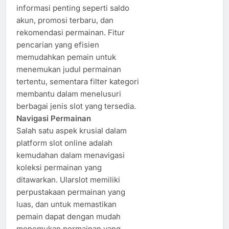
informasi penting seperti saldo
akun, promosi terbaru, dan
rekomendasi permainan. Fitur
pencarian yang efisien
memudahkan pemain untuk
menemukan judul permainan
tertentu, sementara filter kategori
membantu dalam menelusuri
berbagai jenis slot yang tersedia.
Navigasi Permainan
Salah satu aspek krusial dalam
platform slot online adalah
kemudahan dalam menavigasi
koleksi permainan yang
ditawarkan. Ularslot memiliki
perpustakaan permainan yang
luas, dan untuk memastikan
pemain dapat dengan mudah
menemukan permainan yang