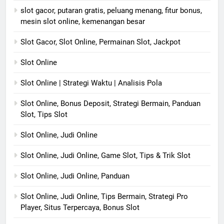
slot gacor, putaran gratis, peluang menang, fitur bonus,
mesin slot online, kemenangan besar
Slot Gacor, Slot Online, Permainan Slot, Jackpot
Slot Online
Slot Online | Strategi Waktu | Analisis Pola
Slot Online, Bonus Deposit, Strategi Bermain, Panduan
Slot, Tips Slot
Slot Online, Judi Online
Slot Online, Judi Online, Game Slot, Tips & Trik Slot
Slot Online, Judi Online, Panduan
Slot Online, Judi Online, Tips Bermain, Strategi Pro
Player, Situs Terpercaya, Bonus Slot