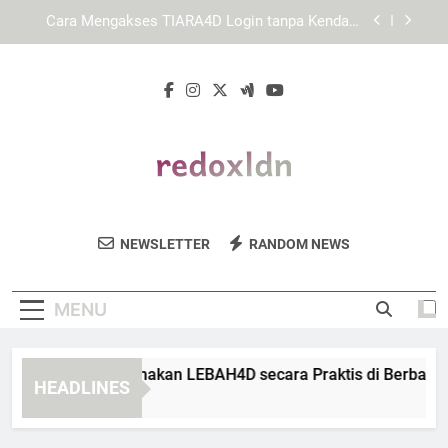
Skip
Panduan Memahami Link Alternatif secara Aman
to
untuk Pengguna Baru
content
EDWINSLOT Login Aman: Tips Menghindari
Kendala Saat Masuk Akun
Panduan Menggunakan LEBAH4D secara Praktis
di Berbagai Browser
Cara Mengakses TIARA4D Login tanpa Kendala
Umum
Panduan Memahami Link Alternatif secara Aman
untuk Pengguna Baru
Redox London
Temukan Produk Kesehatan Yang
EDWINSLOT Login Aman: Tips Menghindari
NEWSLETTER
RANDOM NEWS
Kendala Saat Masuk Akun
Mendukung Energi Dan Kesejahteraan Anda
Di Redox London. Berbasis Pada Teknologi
MENU
Redox.
anduan Menggunakan LEBAH4D secara Praktis di Berbagai B
HEADLINES
 Weeks Ago