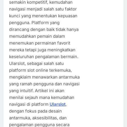
semakin kompetitif, kemudahan
navigasi menjadi salah satu faktor
kunci yang menentukan kepuasan
pengguna. Platform yang
dirancang dengan baik tidak hanya
memudahkan pemain dalam
menemukan permainan favorit
mereka tetapi juga meningkatkan
keseluruhan pengalaman bermain.
Ularslot, sebagai salah satu
platform slot online terkemuka,
mengklaim menawarkan antarmuka
yang ramah pengguna dan navigasi
yang intuitif. Artikel ini akan
menilai sejauh mana kemudahan
navigasi di platform
Ularslot
,
dengan fokus pada desain
antarmuka, aksesibilitas, dan
pengalaman pengguna secara