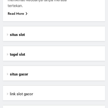
tertekan.
Read More
situs slot
togel slot
situs gacor
link slot gacor