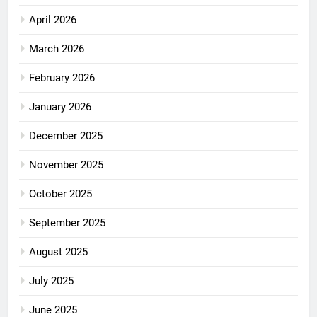
April 2026
March 2026
February 2026
January 2026
December 2025
November 2025
October 2025
September 2025
August 2025
July 2025
June 2025