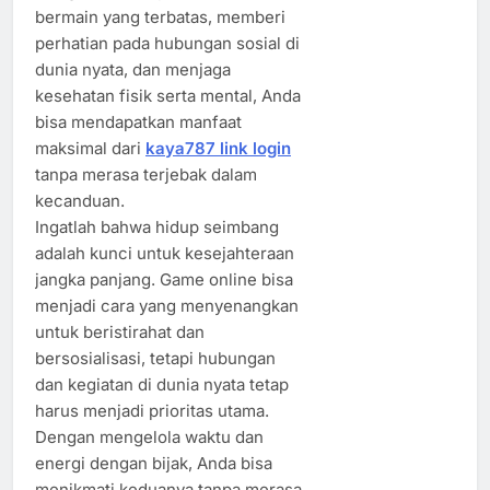
bermain yang terbatas, memberi
perhatian pada hubungan sosial di
dunia nyata, dan menjaga
kesehatan fisik serta mental, Anda
bisa mendapatkan manfaat
maksimal dari
kaya787 link login
tanpa merasa terjebak dalam
kecanduan.
Ingatlah bahwa hidup seimbang
adalah kunci untuk kesejahteraan
jangka panjang. Game online bisa
menjadi cara yang menyenangkan
untuk beristirahat dan
bersosialisasi, tetapi hubungan
dan kegiatan di dunia nyata tetap
harus menjadi prioritas utama.
Dengan mengelola waktu dan
energi dengan bijak, Anda bisa
menikmati keduanya tanpa merasa