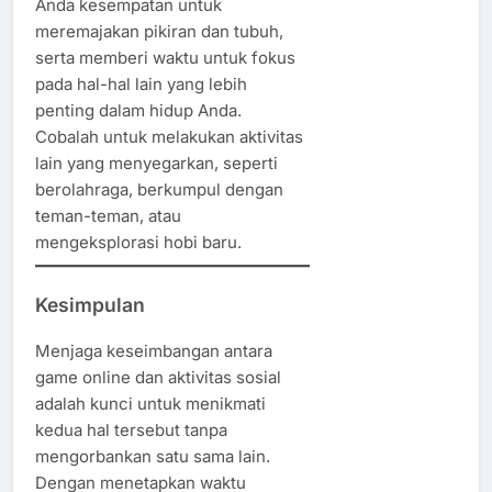
Anda kesempatan untuk
meremajakan pikiran dan tubuh,
serta memberi waktu untuk fokus
pada hal-hal lain yang lebih
penting dalam hidup Anda.
Cobalah untuk melakukan aktivitas
lain yang menyegarkan, seperti
berolahraga, berkumpul dengan
teman-teman, atau
mengeksplorasi hobi baru.
Kesimpulan
Menjaga keseimbangan antara
game online dan aktivitas sosial
adalah kunci untuk menikmati
kedua hal tersebut tanpa
mengorbankan satu sama lain.
Dengan menetapkan waktu