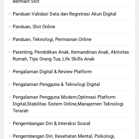
Bermain Slot
Panduan Validasi Data dan Registrasi Akun Digital
Panduan, Slot Online
Panduan, Teknologi, Permainan Online
Parenting, Pendidikan Anak, Kemandirian Anak, Aktivitas
Rumah, Tips Orang Tua, Life Skills Anak
Pengalaman Digital & Review Platform
Pengalaman Pengguna & Teknologi Digital
Pengalaman Pengguna Modern,Optimasi Platform
Digital,Stabilitas Sistem Online,Manajemen Teknologi
Terarah
Pengembangan Diri & Interaksi Sosial
Pengembangan Diri, Kesehatan Mental, Psikologi,