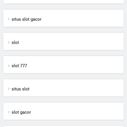
situs slot gacor
slot
slot 777
situs slot
slot gacor