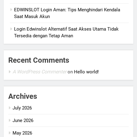
EDWINSLOT Login Aman: Tips Menghindari Kendala
Saat Masuk Akun
Login Edwinslot Alternatif Saat Akses Utama Tidak
Tersedia dengan Tetap Aman
Recent Comments
A WordPress Commenter
on
Hello world!
Archives
July 2026
June 2026
May 2026