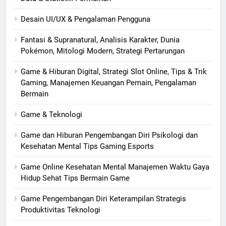
Desain UI/UX & Pengalaman Pengguna
Fantasi & Supranatural, Analisis Karakter, Dunia
Pokémon, Mitologi Modern, Strategi Pertarungan
Game & Hiburan Digital, Strategi Slot Online, Tips & Trik
Gaming, Manajemen Keuangan Pemain, Pengalaman
Bermain
Game & Teknologi
Game dan Hiburan Pengembangan Diri Psikologi dan
Kesehatan Mental Tips Gaming Esports
Game Online Kesehatan Mental Manajemen Waktu Gaya
Hidup Sehat Tips Bermain Game
Game Pengembangan Diri Keterampilan Strategis
Produktivitas Teknologi