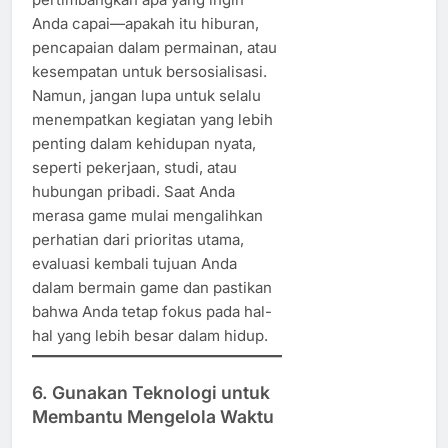
Anda capai—apakah itu hiburan,
pencapaian dalam permainan, atau
kesempatan untuk bersosialisasi.
Namun, jangan lupa untuk selalu
menempatkan kegiatan yang lebih
penting dalam kehidupan nyata,
seperti pekerjaan, studi, atau
hubungan pribadi. Saat Anda
merasa game mulai mengalihkan
perhatian dari prioritas utama,
evaluasi kembali tujuan Anda
dalam bermain game dan pastikan
bahwa Anda tetap fokus pada hal-
hal yang lebih besar dalam hidup.
6. Gunakan Teknologi untuk
Membantu Mengelola Waktu