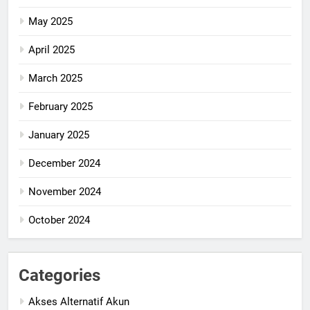
May 2025
April 2025
March 2025
February 2025
January 2025
December 2024
November 2024
October 2024
Categories
Akses Alternatif Akun