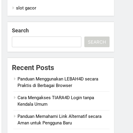
slot gacor
Search
SEARCH
Recent Posts
Panduan Menggunakan LEBAH4D secara
Praktis di Berbagai Browser
Cara Mengakses TIARA4D Login tanpa
Kendala Umum
Panduan Memahami Link Alternatif secara
Aman untuk Pengguna Baru