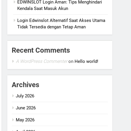
EDWINSLOT Login Aman: Tips Menghindari
Kendala Saat Masuk Akun
Login Edwinslot Alternatif Saat Akses Utama
Tidak Tersedia dengan Tetap Aman
Recent Comments
A WordPress Commenter
on
Hello world!
Archives
July 2026
June 2026
May 2026