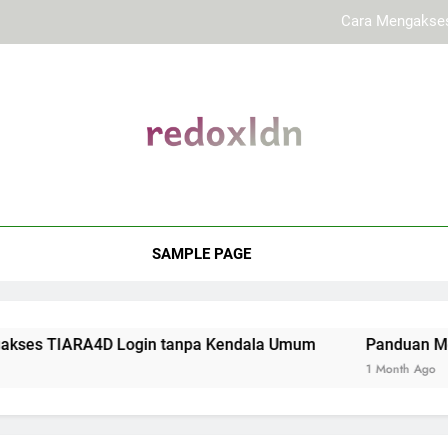
Cara Mengakse
Panduan Memahami Link Alterna
EDWINSLOT Login Aman: Tips M
Panduan Menggunakan LEBAH4D
ox London
Cara Mengakse
roduk Kesehatan Yang Mendukung Energi Dan Kesejahteraan A
Panduan Memahami Link Alterna
SAMPLE PAGE
EDWINSLOT Login Aman: Tips M
A4D Login tanpa Kendala Umum
Panduan Memahami Link
1 Month Ago