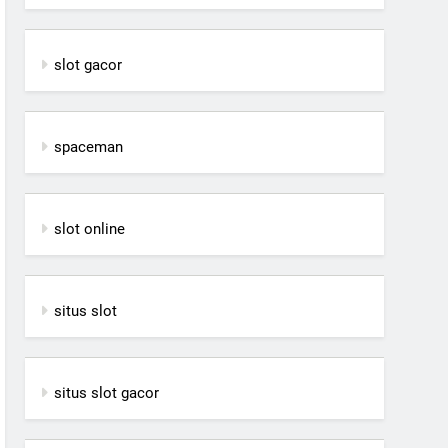
slot gacor
spaceman
slot online
situs slot
situs slot gacor