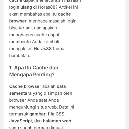
cache
dapat memecahkan masalah
login ulang
di Horas88? Artikel ini
akan membahas apa itu
cache
browser
, mengapa masalah login
bisa terjadi, dan apakah
menghapus cache dapat
membantu Anda kembali
mengakses
Horas88
tanpa
hambatan.
1. Apa Itu Cache dan
Mengapa Penting?
Cache browser
adalah
data
sementara
yang disimpan oleh
browser Anda saat Anda
mengunjungi situs web. Data ini
termasuk
gambar
,
file CSS
,
JavaScript
, dan
halaman web
yang sudah pernah dimuat