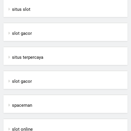
situs slot
slot gacor
situs terpercaya
slot gacor
spaceman
slot online