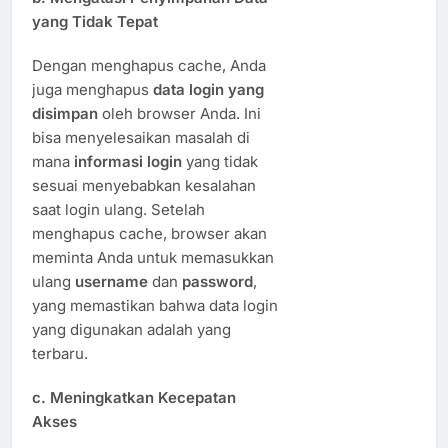
yang Tidak Tepat
Dengan menghapus cache, Anda
juga menghapus
data login yang
disimpan
oleh browser Anda. Ini
bisa menyelesaikan masalah di
mana
informasi login
yang tidak
sesuai menyebabkan kesalahan
saat login ulang. Setelah
menghapus cache, browser akan
meminta Anda untuk memasukkan
ulang
username
dan
password
,
yang memastikan bahwa data login
yang digunakan adalah yang
terbaru.
c.
Meningkatkan Kecepatan
Akses