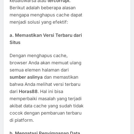
kedaluwarsa atau
tercorrupt
.
Berikut adalah beberapa alasan
mengapa menghapus cache dapat
menjadi solusi yang efektif:
a.
Memastikan Versi Terbaru dari
Situs
Dengan menghapus cache,
browser Anda akan memuat ulang
semua elemen halaman dari
sumber aslinya
dan memastikan
bahwa Anda melihat versi terbaru
dari
Horas88
. Hal ini bisa
memperbaiki masalah yang terjadi
akibat data cache yang sudah tidak
cocok dengan pembaruan terbaru
di platform.
b.
Mengatasi Penyimpanan Data