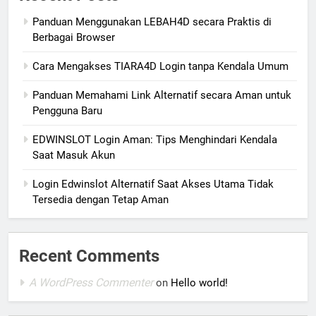
Panduan Menggunakan LEBAH4D secara Praktis di
Berbagai Browser
Cara Mengakses TIARA4D Login tanpa Kendala Umum
Panduan Memahami Link Alternatif secara Aman untuk
Pengguna Baru
EDWINSLOT Login Aman: Tips Menghindari Kendala
Saat Masuk Akun
Login Edwinslot Alternatif Saat Akses Utama Tidak
Tersedia dengan Tetap Aman
Recent Comments
A WordPress Commenter
on
Hello world!