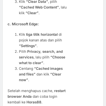
Klik
“Clear Data”
, pilih
“Cached Web Content”
, lalu
klik
“Clear”
.
c.
Microsoft Edge:
Klik
tiga titik horizontal
di
pojok kanan atas dan pilih
“Settings”
.
Pilih
Privacy, search, and
services
, lalu pilih
“Choose
what to clear”
.
Centang
“Cached images
and files”
dan klik
“Clear
now”
.
Setelah menghapus cache,
restart
browser Anda
dan coba login
kembali ke
Horas88
.