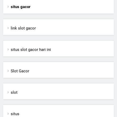
situs gacor
link slot gacor
situs slot gacor hari ini
Slot Gacor
slot
situs