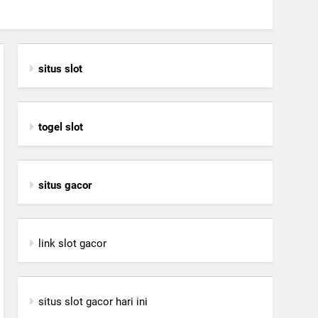
situs slot
togel slot
situs gacor
link slot gacor
situs slot gacor hari ini