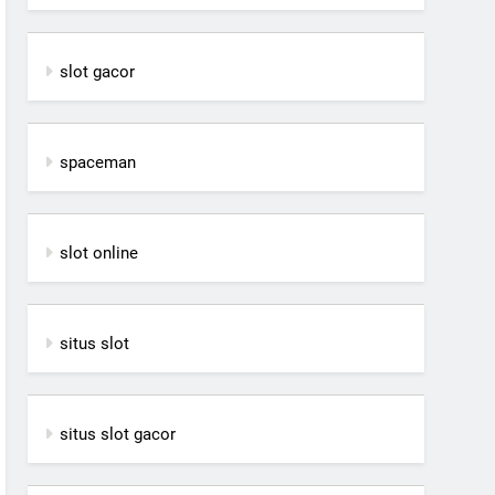
slot gacor
spaceman
slot online
situs slot
situs slot gacor