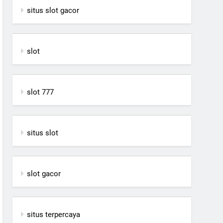
situs slot gacor
slot
slot 777
situs slot
slot gacor
situs terpercaya