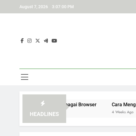
Skip
August 7, 2026
3:07:01 PM
to
content
Red
Temukan P
 Praktis di Berbagai Browser
Cara Mengakses TIARA
4 Weeks Ago
HEADLINES