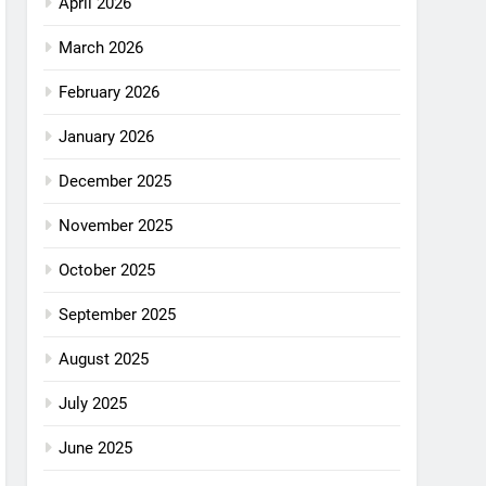
April 2026
March 2026
February 2026
January 2026
December 2025
November 2025
October 2025
September 2025
August 2025
July 2025
June 2025