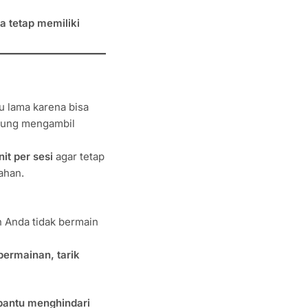
a tetap memiliki
u lama karena bisa
rung mengambil
t per sesi
agar tetap
ahan.
 Anda tidak bermain
permainan, tarik
antu menghindari