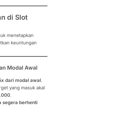
 di Slot
ntuk menetapkan
tkan keuntungan
kan Modal Awal
5x dari modal awal
.
rget yang masuk akal
.000
.
 segera berhenti