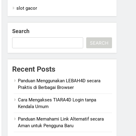
slot gacor
Search
SEARCH
Recent Posts
Panduan Menggunakan LEBAH4D secara
Praktis di Berbagai Browser
Cara Mengakses TIARA4D Login tanpa
Kendala Umum
Panduan Memahami Link Alternatif secara
Aman untuk Pengguna Baru