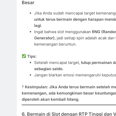
Besar
Jika Anda sudah mencapai target kemenang
untuk terus bermain dengan harapan mend
lagi
.
Ingat bahwa slot menggunakan
RNG (Rando
Generator)
, jadi setiap spin adalah acak dan
kemenangan beruntun.
Tips:
Setelah mencapai target,
tutup permainan d
sebagian saldo
.
Jangan biarkan emosi memengaruhi keputus
?
Kesimpulan:
Jika Anda terus bermain setelah m
kemenangan, ada kemungkinan besar keuntunga
diperoleh akan kembali hilang.
6. Bermain di Slot dengan RTP Tinggi dan Vo