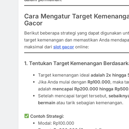
Cara Mengatur Target Kemenangan
Gacor
Berikut beberapa strategi yang dapat digunakan u
target kemenangan dan memastikan Anda mendapa
maksimal dari
slot gacor
online:
1. Tentukan Target Kemenangan Berdasar
Target kemenangan ideal
adalah 2x hingga 
Jika Anda mulai dengan
Rp100.000
, maka ta
adalah
mencapai Rp200.000 hingga Rp500
Setelah mencapai target tersebut,
sebaiknya
bermain
atau tarik sebagian kemenangan.
Contoh Strategi:
Modal: Rp100.000