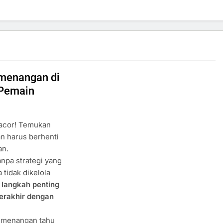
menangan di
 Pemain
gacor! Temukan
n harus berhenti
an.
anpa strategi yang
 tidak dikelola
langkah penting
erakhir dengan
emenangan tahu