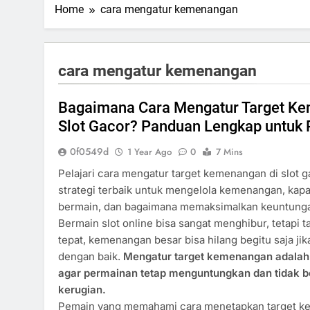
Home
cara mengatur kemenangan
cara mengatur kemenangan
Bagaimana Cara Mengatur Target Ke
Slot Gacor? Panduan Lengkap untuk
0f0549d
1 Year Ago
0
7 Mins
Pelajari cara mengatur target kemenangan di slot 
strategi terbaik untuk mengelola kemenangan, kapa
bermain, dan bagaimana memaksimalkan keuntung
Bermain slot online bisa sangat menghibur, tetapi t
tepat, kemenangan besar bisa hilang begitu saja jika
dengan baik.
Mengatur target kemenangan adalah 
agar permainan tetap menguntungkan dan tidak b
kerugian.
Pemain yang memahami cara menetapkan target k