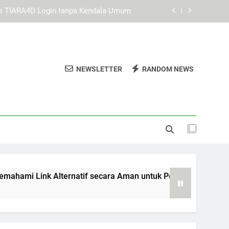
s TIARA4D Login tanpa Kendala Umum
tif secara Aman untuk Pengguna Baru
enghindari Kendala Saat Masuk Akun
NEWSLETTER
RANDOM NEWS
 secara Praktis di Berbagai Browser
s TIARA4D Login tanpa Kendala Umum
nda Di Redox London. Berbasis Pada Teknologi Redox.
tif secara Aman untuk Pengguna Baru
enghindari Kendala Saat Masuk Akun
Alternatif secara Aman untuk Pengguna Baru
EDWINSL
1 Month A