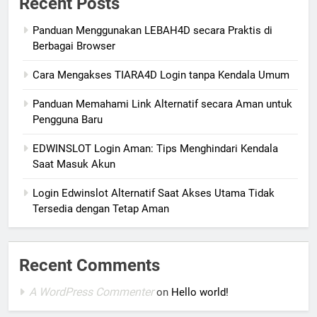
Recent Posts
Panduan Menggunakan LEBAH4D secara Praktis di
Berbagai Browser
Cara Mengakses TIARA4D Login tanpa Kendala Umum
Panduan Memahami Link Alternatif secara Aman untuk
Pengguna Baru
EDWINSLOT Login Aman: Tips Menghindari Kendala
Saat Masuk Akun
Login Edwinslot Alternatif Saat Akses Utama Tidak
Tersedia dengan Tetap Aman
Recent Comments
A WordPress Commenter
on
Hello world!