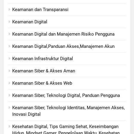
Keamanan dan Transparansi
Keamanan Digital
Keamanan Digital dan Manajemen Risiko Pengguna
Keamanan Digital,Panduan Akses,Manajemen Akun
Keamanan Infrastruktur Digital
Keamanan Siber & Akses Aman
Keamanan Siber & Akses Web
Keamanan Siber, Teknologi Digital, Panduan Pengguna
Keamanan Siber, Teknologi Identitas, Manajemen Akses,
Inovasi Digital
Kesehatan Digital, Tips Gaming Sehat, Keseimbangan
Hidup, Mindset Gamer, Pengelolaan Waktu, Kesehatan