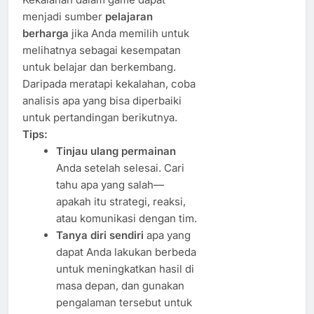
menjadi sumber
pelajaran
berharga
jika Anda memilih untuk
melihatnya sebagai kesempatan
untuk belajar dan berkembang.
Daripada meratapi kekalahan, coba
analisis apa yang bisa diperbaiki
untuk pertandingan berikutnya.
Tips:
Tinjau ulang permainan
Anda setelah selesai. Cari
tahu apa yang salah—
apakah itu strategi, reaksi,
atau komunikasi dengan tim.
Tanya diri sendiri
apa yang
dapat Anda lakukan berbeda
untuk meningkatkan hasil di
masa depan, dan gunakan
pengalaman tersebut untuk