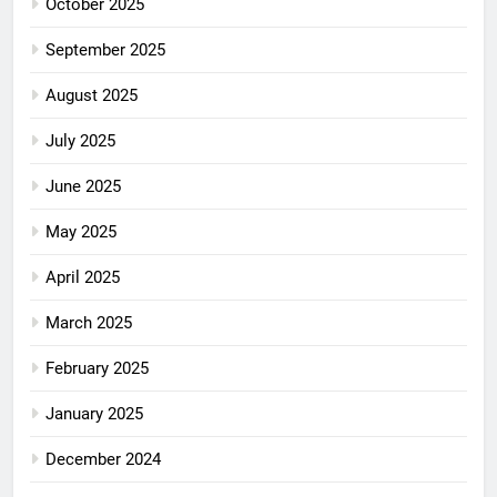
October 2025
September 2025
August 2025
July 2025
June 2025
May 2025
April 2025
March 2025
February 2025
January 2025
December 2024