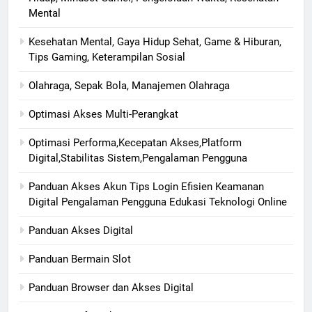
Mental
Kesehatan Mental, Gaya Hidup Sehat, Game & Hiburan,
Tips Gaming, Keterampilan Sosial
Olahraga, Sepak Bola, Manajemen Olahraga
Optimasi Akses Multi-Perangkat
Optimasi Performa,Kecepatan Akses,Platform
Digital,Stabilitas Sistem,Pengalaman Pengguna
Panduan Akses Akun Tips Login Efisien Keamanan
Digital Pengalaman Pengguna Edukasi Teknologi Online
Panduan Akses Digital
Panduan Bermain Slot
Panduan Browser dan Akses Digital