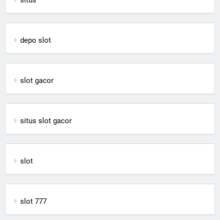
situs
depo slot
slot gacor
situs slot gacor
slot
slot 777