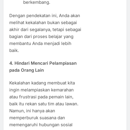
berkembang.
Dengan pendekatan ini, Anda akan
melihat kekalahan bukan sebagai
akhir dari segalanya, tetapi sebagai
bagian dari proses belajar yang
membantu Anda menjadi lebih
baik.
4. Hindari Mencari Pelampiasan
pada Orang Lain
Kekalahan kadang membuat kita
ingin melampiaskan kemarahan
atau frustrasi pada pemain lain,
baik itu rekan satu tim atau lawan.
Namun, ini hanya akan
memperburuk suasana dan
memengaruhi hubungan sosial