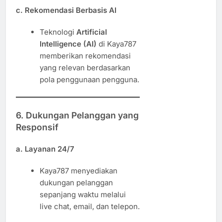
c. Rekomendasi Berbasis AI
Teknologi
Artificial
Intelligence (AI)
di Kaya787
memberikan rekomendasi
yang relevan berdasarkan
pola penggunaan pengguna.
6. Dukungan Pelanggan yang
Responsif
a. Layanan 24/7
Kaya787 menyediakan
dukungan pelanggan
sepanjang waktu melalui
live chat, email, dan telepon.