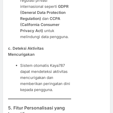
regulasi privasi
internasional seperti
GDPR
(General Data Protection
Regulation)
dan
CCPA
(California Consumer
Privacy Act)
untuk
melindungi data pengguna.
c. Deteksi Aktivitas
Mencurigakan
Sistem otomatis Kaya787
dapat mendeteksi aktivitas
mencurigakan dan
memberikan peringatan dini
kepada pengguna.
5. Fitur Personalisasi yang