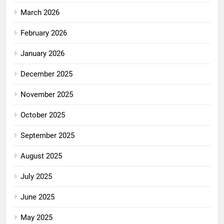
March 2026
February 2026
January 2026
December 2025
November 2025
October 2025
September 2025
August 2025
July 2025
June 2025
May 2025