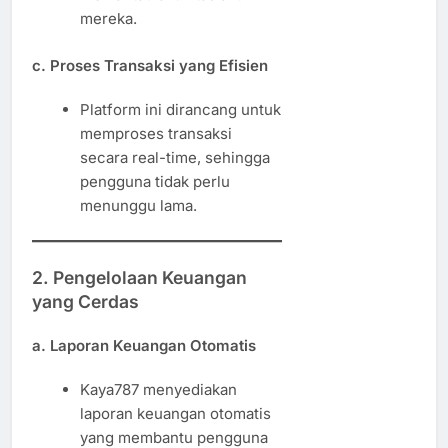
mereka.
c. Proses Transaksi yang Efisien
Platform ini dirancang untuk
memproses transaksi
secara real-time, sehingga
pengguna tidak perlu
menunggu lama.
2. Pengelolaan Keuangan
yang Cerdas
a. Laporan Keuangan Otomatis
Kaya787 menyediakan
laporan keuangan otomatis
yang membantu pengguna