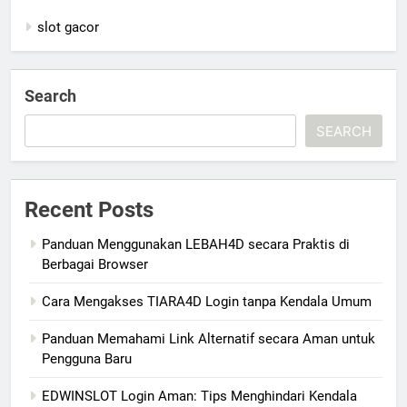
slot gacor
Search
SEARCH
Recent Posts
Panduan Menggunakan LEBAH4D secara Praktis di
Berbagai Browser
Cara Mengakses TIARA4D Login tanpa Kendala Umum
Panduan Memahami Link Alternatif secara Aman untuk
Pengguna Baru
EDWINSLOT Login Aman: Tips Menghindari Kendala