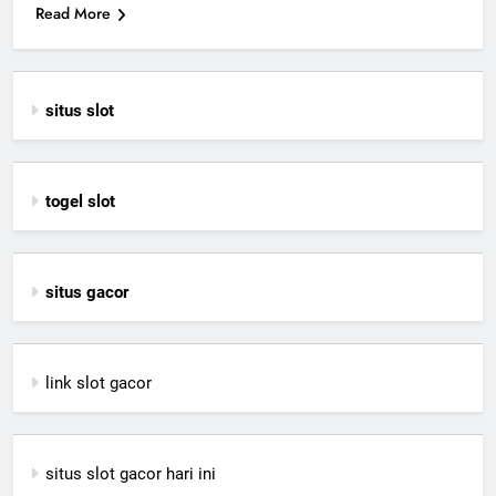
Read More
situs slot
togel slot
situs gacor
link slot gacor
situs slot gacor hari ini