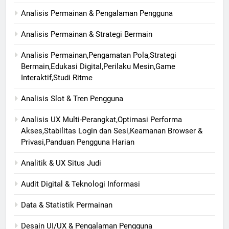
Analisis Permainan & Pengalaman Pengguna
Analisis Permainan & Strategi Bermain
Analisis Permainan,Pengamatan Pola,Strategi
Bermain,Edukasi Digital,Perilaku Mesin,Game
Interaktif,Studi Ritme
Analisis Slot & Tren Pengguna
Analisis UX Multi-Perangkat,Optimasi Performa
Akses,Stabilitas Login dan Sesi,Keamanan Browser &
Privasi,Panduan Pengguna Harian
Analitik & UX Situs Judi
Audit Digital & Teknologi Informasi
Data & Statistik Permainan
Desain UI/UX & Pengalaman Pengguna