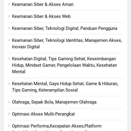
Keamanan Siber & Akses Aman
Keamanan Siber & Akses Web
Keamanan Siber, Teknologi Digital, Panduan Pengguna
Keamanan Siber, Teknologi Identitas, Manajemen Akses,
Inovasi Digital
Kesehatan Digital, Tips Gaming Sehat, Keseimbangan
Hidup, Mindset Gamer, Pengelolaan Waktu, Kesehatan
Mental
Kesehatan Mental, Gaya Hidup Sehat, Game & Hiburan,
Tips Gaming, Keterampilan Sosial
Olahraga, Sepak Bola, Manajemen Olahraga
Optimasi Akses Multi-Perangkat
Optimasi Performa,Kecepatan Akses,Platform