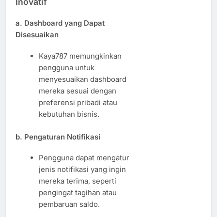
Inovatif
a. Dashboard yang Dapat
Disesuaikan
Kaya787 memungkinkan
pengguna untuk
menyesuaikan dashboard
mereka sesuai dengan
preferensi pribadi atau
kebutuhan bisnis.
b. Pengaturan Notifikasi
Pengguna dapat mengatur
jenis notifikasi yang ingin
mereka terima, seperti
pengingat tagihan atau
pembaruan saldo.