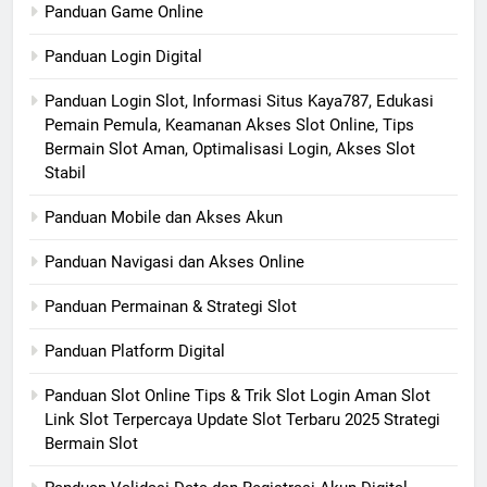
Panduan Game Online
Panduan Login Digital
Panduan Login Slot, Informasi Situs Kaya787, Edukasi
Pemain Pemula, Keamanan Akses Slot Online, Tips
Bermain Slot Aman, Optimalisasi Login, Akses Slot
Stabil
Panduan Mobile dan Akses Akun
Panduan Navigasi dan Akses Online
Panduan Permainan & Strategi Slot
Panduan Platform Digital
Panduan Slot Online Tips & Trik Slot Login Aman Slot
Link Slot Terpercaya Update Slot Terbaru 2025 Strategi
Bermain Slot