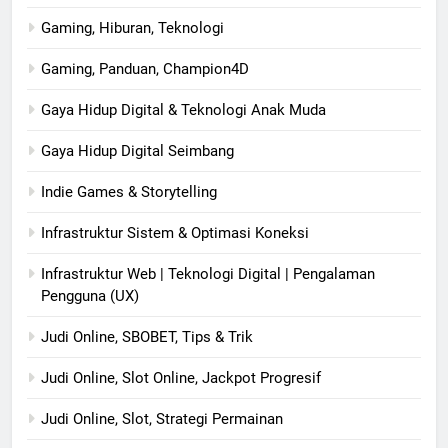
Gaming, Hiburan, Teknologi
Gaming, Panduan, Champion4D
Gaya Hidup Digital & Teknologi Anak Muda
Gaya Hidup Digital Seimbang
Indie Games & Storytelling
Infrastruktur Sistem & Optimasi Koneksi
Infrastruktur Web | Teknologi Digital | Pengalaman
Pengguna (UX)
Judi Online, SBOBET, Tips & Trik
Judi Online, Slot Online, Jackpot Progresif
Judi Online, Slot, Strategi Permainan