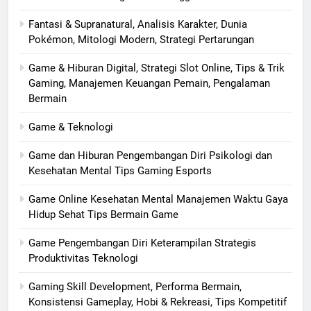
Fantasi & Supranatural, Analisis Karakter, Dunia
Pokémon, Mitologi Modern, Strategi Pertarungan
Game & Hiburan Digital, Strategi Slot Online, Tips & Trik
Gaming, Manajemen Keuangan Pemain, Pengalaman
Bermain
Game & Teknologi
Game dan Hiburan Pengembangan Diri Psikologi dan
Kesehatan Mental Tips Gaming Esports
Game Online Kesehatan Mental Manajemen Waktu Gaya
Hidup Sehat Tips Bermain Game
Game Pengembangan Diri Keterampilan Strategis
Produktivitas Teknologi
Gaming Skill Development, Performa Bermain,
Konsistensi Gameplay, Hobi & Rekreasi, Tips Kompetitif