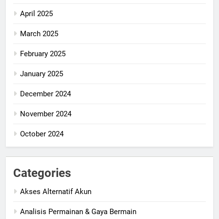
April 2025
March 2025
February 2025
January 2025
December 2024
November 2024
October 2024
Categories
Akses Alternatif Akun
Analisis Permainan & Gaya Bermain