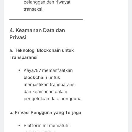
pelanggan dan riwayat
transaksi.
4. Keamanan Data dan
Privasi
a. Teknologi Blockchain untuk
Transparansi
Kaya787 memanfaatkan
blockchain
untuk
memastikan transparansi
dan keamanan dalam
pengelolaan data pengguna.
b. Privasi Pengguna yang Terjaga
Platform ini mematuhi