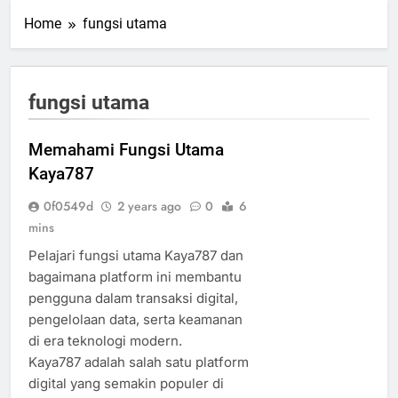
Home
fungsi utama
fungsi utama
Memahami Fungsi Utama
Kaya787
0f0549d
2 years ago
0
6
mins
Pelajari fungsi utama Kaya787 dan
bagaimana platform ini membantu
pengguna dalam transaksi digital,
pengelolaan data, serta keamanan
di era teknologi modern.
Kaya787 adalah salah satu platform
digital yang semakin populer di