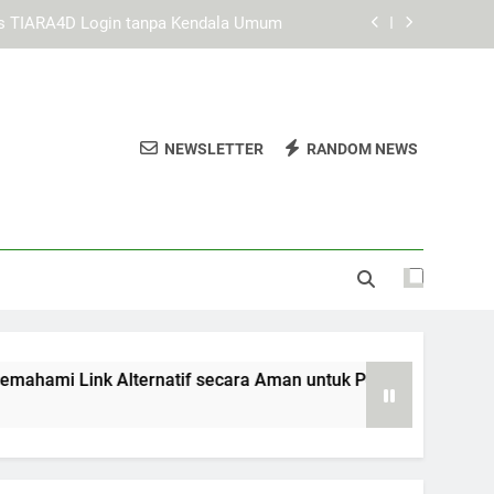
s TIARA4D Login tanpa Kendala Umum
tif secara Aman untuk Pengguna Baru
enghindari Kendala Saat Masuk Akun
NEWSLETTER
RANDOM NEWS
 secara Praktis di Berbagai Browser
s TIARA4D Login tanpa Kendala Umum
nda Di Redox London. Berbasis Pada Teknologi Redox.
tif secara Aman untuk Pengguna Baru
enghindari Kendala Saat Masuk Akun
 Alternatif secara Aman untuk Pengguna Baru
EDWINS
1 Month 