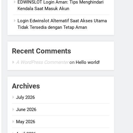
EDWINSLOT Login Aman: Tips Menghindari
Kendala Saat Masuk Akun
Login Edwinslot Alternatif Saat Akses Utama
Tidak Tersedia dengan Tetap Aman
Recent Comments
A WordPress Commenter
on
Hello world!
Archives
July 2026
June 2026
May 2026