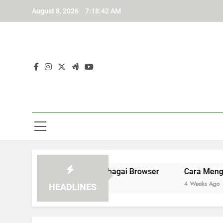
Skip
August 8, 2026
7:18:43 AM
to
content
Red
Temukan P
a Praktis di Berbagai Browser
Cara Mengakses TIAR
4 Weeks Ago
HEADLINES