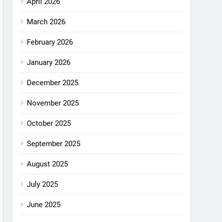
April 2026
March 2026
February 2026
January 2026
December 2025
November 2025
October 2025
September 2025
August 2025
July 2025
June 2025