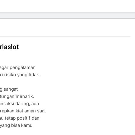
rlaslot
t agar pengalaman
 risiko yang tidak
g sangat
tungan menarik.
ansaksi daring, ada
erapkan kiat aman saat
 tetap positif dan
 yang bisa kamu