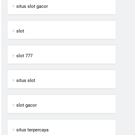
situs slot gacor
slot
slot 777
situs slot
slot gacor
situs terpercaya