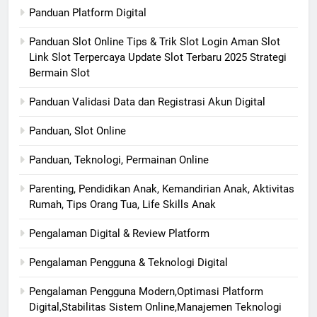
Panduan Platform Digital
Panduan Slot Online Tips & Trik Slot Login Aman Slot
Link Slot Terpercaya Update Slot Terbaru 2025 Strategi
Bermain Slot
Panduan Validasi Data dan Registrasi Akun Digital
Panduan, Slot Online
Panduan, Teknologi, Permainan Online
Parenting, Pendidikan Anak, Kemandirian Anak, Aktivitas
Rumah, Tips Orang Tua, Life Skills Anak
Pengalaman Digital & Review Platform
Pengalaman Pengguna & Teknologi Digital
Pengalaman Pengguna Modern,Optimasi Platform
Digital,Stabilitas Sistem Online,Manajemen Teknologi