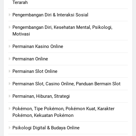
Terarah
Pengembangan Diri & Interaksi Sosial
Pengembangan Diri, Kesehatan Mental, Psikologi,
Motivasi
Permainan Kasino Online
Permainan Online
Permainan Slot Online
Permainan Slot, Casino Online, Panduan Bermain Slot
Permainan, Hiburan, Strategi
Pokémon, Tipe Pokémon, Pokémon Kuat, Karakter
Pokémon, Kekuatan Pokémon
Psikologi Digital & Budaya Online