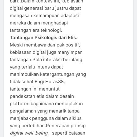
baru.Dalam konteks ini, kebiasaan
digital generasi baru justru dapat
mengasah kemampuan adaptasi
mereka dalam menghadapi
tantangan era teknologi.
Tantangan Psikologis dan Etis.
Meski membawa dampak positif,
kebiasaan digital juga menyimpan
tantangan.Pola interaksi berulang
yang terlalu intens dapat
menimbulkan ketergantungan yang
tidak sehat.Bagi Horas88,
tantangan ini menuntut
pendekatan etis dalam desain
platform: bagaimana menciptakan
pengalaman yang menarik tanpa
menjebak pengguna dalam siklus
yang berlebihan.Penerapan prinsip
digital well-being
—seperti batasan