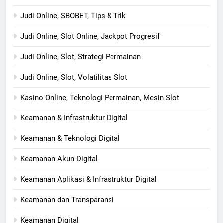
Judi Online, SBOBET, Tips & Trik
Judi Online, Slot Online, Jackpot Progresif
Judi Online, Slot, Strategi Permainan
Judi Online, Slot, Volatilitas Slot
Kasino Online, Teknologi Permainan, Mesin Slot
Keamanan & Infrastruktur Digital
Keamanan & Teknologi Digital
Keamanan Akun Digital
Keamanan Aplikasi & Infrastruktur Digital
Keamanan dan Transparansi
Keamanan Digital