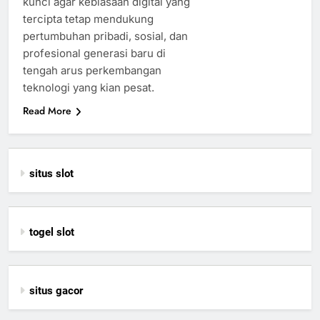
kunci agar kebiasaan digital yang
tercipta tetap mendukung
pertumbuhan pribadi, sosial, dan
profesional generasi baru di
tengah arus perkembangan
teknologi yang kian pesat.
Read More
situs slot
togel slot
situs gacor