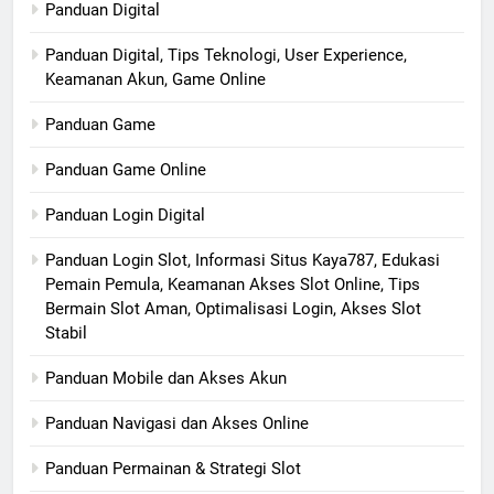
Panduan Digital
Panduan Digital, Tips Teknologi, User Experience,
Keamanan Akun, Game Online
Panduan Game
Panduan Game Online
Panduan Login Digital
Panduan Login Slot, Informasi Situs Kaya787, Edukasi
Pemain Pemula, Keamanan Akses Slot Online, Tips
Bermain Slot Aman, Optimalisasi Login, Akses Slot
Stabil
Panduan Mobile dan Akses Akun
Panduan Navigasi dan Akses Online
Panduan Permainan & Strategi Slot