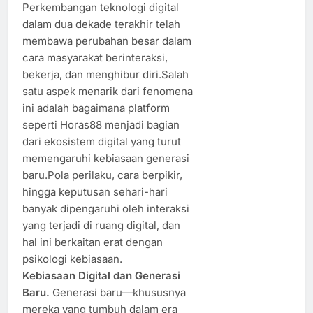
Perkembangan teknologi digital
dalam dua dekade terakhir telah
membawa perubahan besar dalam
cara masyarakat berinteraksi,
bekerja, dan menghibur diri.Salah
satu aspek menarik dari fenomena
ini adalah bagaimana platform
seperti Horas88 menjadi bagian
dari ekosistem digital yang turut
memengaruhi kebiasaan generasi
baru.Pola perilaku, cara berpikir,
hingga keputusan sehari-hari
banyak dipengaruhi oleh interaksi
yang terjadi di ruang digital, dan
hal ini berkaitan erat dengan
psikologi kebiasaan.
Kebiasaan Digital dan Generasi
Baru.
Generasi baru—khususnya
mereka yang tumbuh dalam era