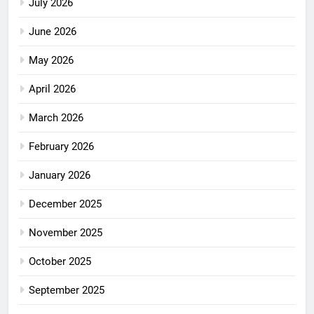
July 2026
June 2026
May 2026
April 2026
March 2026
February 2026
January 2026
December 2025
November 2025
October 2025
September 2025