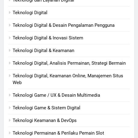
Teknologi dan Layanan Digital
Teknologi Digital
Teknologi Digital & Desain Pengalaman Pengguna
Teknologi Digital & Inovasi Sistem
Teknologi Digital & Keamanan
Teknologi Digital, Analisis Permainan, Strategi Bermain
Teknologi Digital, Keamanan Online, Manajemen Situs
Web
Teknologi Game / UX & Desain Multimedia
Teknologi Game & Sistem Digital
Teknologi Keamanan & DevOps
Teknologi Permainan & Perilaku Pemain Slot