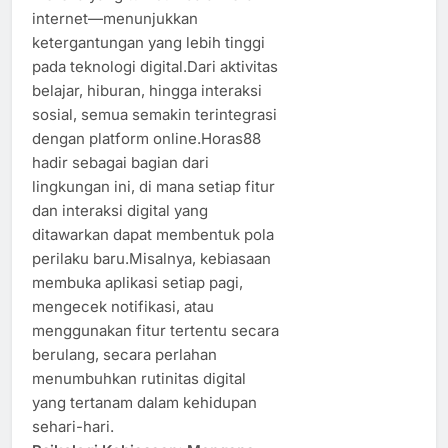
internet—menunjukkan
ketergantungan yang lebih tinggi
pada teknologi digital.Dari aktivitas
belajar, hiburan, hingga interaksi
sosial, semua semakin terintegrasi
dengan platform online.Horas88
hadir sebagai bagian dari
lingkungan ini, di mana setiap fitur
dan interaksi digital yang
ditawarkan dapat membentuk pola
perilaku baru.Misalnya, kebiasaan
membuka aplikasi setiap pagi,
mengecek notifikasi, atau
menggunakan fitur tertentu secara
berulang, secara perlahan
menumbuhkan rutinitas digital
yang tertanam dalam kehidupan
sehari-hari.