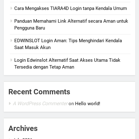
Cara Mengakses TIARA4D Login tanpa Kendala Umum
Panduan Memahami Link Alternatif secara Aman untuk
Pengguna Baru
EDWINSLOT Login Aman: Tips Menghindari Kendala
Saat Masuk Akun
Login Edwinslot Alternatif Saat Akses Utama Tidak
Tersedia dengan Tetap Aman
Recent Comments
A WordPress Commenter
on
Hello world!
Archives