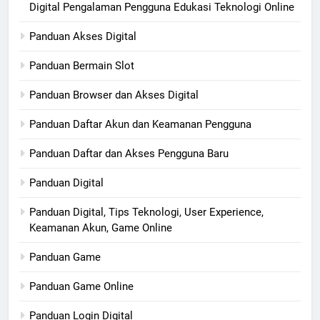
Digital Pengalaman Pengguna Edukasi Teknologi Online
Panduan Akses Digital
Panduan Bermain Slot
Panduan Browser dan Akses Digital
Panduan Daftar Akun dan Keamanan Pengguna
Panduan Daftar dan Akses Pengguna Baru
Panduan Digital
Panduan Digital, Tips Teknologi, User Experience,
Keamanan Akun, Game Online
Panduan Game
Panduan Game Online
Panduan Login Digital