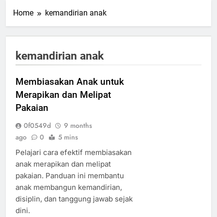
Home
kemandirian anak
kemandirian anak
Membiasakan Anak untuk
Merapikan dan Melipat
Pakaian
0f0549d
9 months
ago
0
5 mins
Pelajari cara efektif membiasakan
anak merapikan dan melipat
pakaian. Panduan ini membantu
anak membangun kemandirian,
disiplin, dan tanggung jawab sejak
dini.