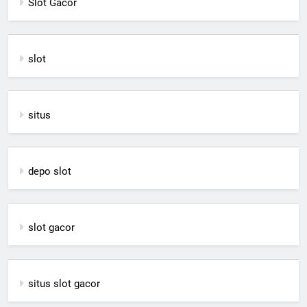
Slot Gacor
slot
situs
depo slot
slot gacor
situs slot gacor