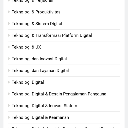
Teknologi & Perjudian
Teknologi & Produktivitas
Teknologi & Sistem Digital
Teknologi & Transformasi Platform Digital
Teknologi & UX
Teknologi dan Inovasi Digital
Teknologi dan Layanan Digital
Teknologi Digital
Teknologi Digital & Desain Pengalaman Pengguna
Teknologi Digital & Inovasi Sistem
Teknologi Digital & Keamanan