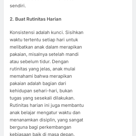
sendiri.
2. Buat Rutinitas Harian
Konsistensi adalah kunci. Sisihkan
waktu tertentu setiap hari untuk
melibatkan anak dalam merapikan
pakaian, misalnya setelah mandi
atau sebelum tidur. Dengan
rutinitas yang jelas, anak mulai
memahami bahwa merapikan
pakaian adalah bagian dari
kehidupan sehari-hari, bukan
tugas yang sesekali dilakukan.
Rutinitas harian ini juga membantu
anak belajar mengatur waktu dan
menanamkan disiplin, yang sangat
berguna bagi perkembangan
kebiasaan baik di masa depan.