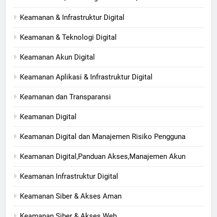
Keamanan & Infrastruktur Digital
Keamanan & Teknologi Digital
Keamanan Akun Digital
Keamanan Aplikasi & Infrastruktur Digital
Keamanan dan Transparansi
Keamanan Digital
Keamanan Digital dan Manajemen Risiko Pengguna
Keamanan Digital,Panduan Akses,Manajemen Akun
Keamanan Infrastruktur Digital
Keamanan Siber & Akses Aman
Keamanan Siber & Akses Web