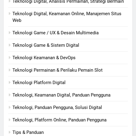
Teknologi Digital, Analisis Permainan, Strategi Bermain
Teknologi Digital, Keamanan Online, Manajemen Situs
Web
Teknologi Game / UX & Desain Multimedia
Teknologi Game & Sistem Digital
Teknologi Keamanan & DevOps
Teknologi Permainan & Perilaku Pemain Slot
Teknologi Platform Digital
Teknologi, Keamanan Digital, Panduan Pengguna
Teknologi, Panduan Pengguna, Solusi Digital
Teknologi, Platform Online, Panduan Pengguna
Tips & Panduan