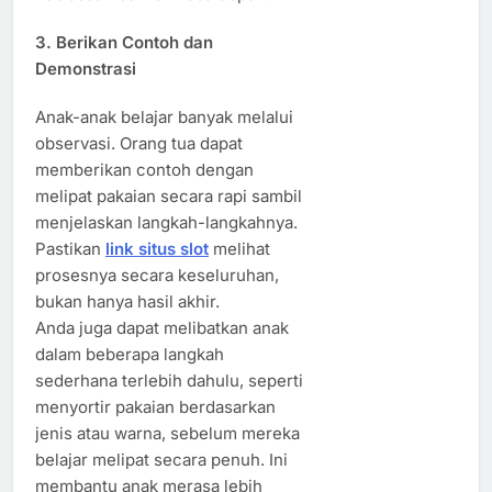
3. Berikan Contoh dan
Demonstrasi
Anak-anak belajar banyak melalui
observasi. Orang tua dapat
memberikan contoh dengan
melipat pakaian secara rapi sambil
menjelaskan langkah-langkahnya.
Pastikan
link situs slot
melihat
prosesnya secara keseluruhan,
bukan hanya hasil akhir.
Anda juga dapat melibatkan anak
dalam beberapa langkah
sederhana terlebih dahulu, seperti
menyortir pakaian berdasarkan
jenis atau warna, sebelum mereka
belajar melipat secara penuh. Ini
membantu anak merasa lebih