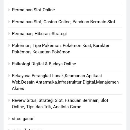
Permainan Slot Online
Permainan Slot, Casino Online, Panduan Bermain Slot
Permainan, Hiburan, Strategi
Pokémon, Tipe Pokémon, Pokémon Kuat, Karakter
Pokémon, Kekuatan Pokémon
Psikologi Digital & Budaya Online
Rekayasa Perangkat Lunak,Keamanan Aplikasi
Web,Desain Antarmuka,Infrastruktur Digital,Manajemen
Akses
Review Situs, Strategi Slot, Panduan Bermain, Slot
Online, Tips dan Trik, Analisis Game
situs gacor