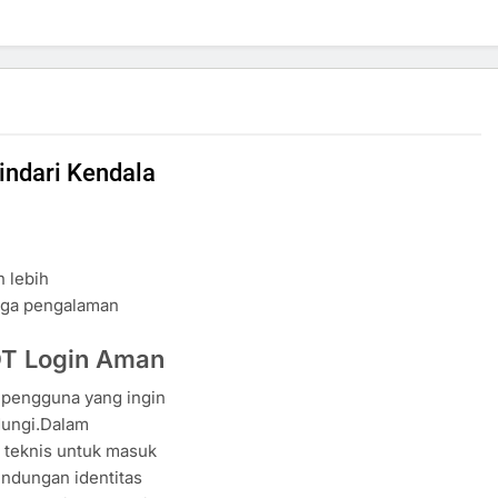
ndari Kendala
 lebih
jaga pengalaman
T Login Aman
 pengguna yang ingin
dungi.Dalam
h teknis untuk masuk
indungan identitas