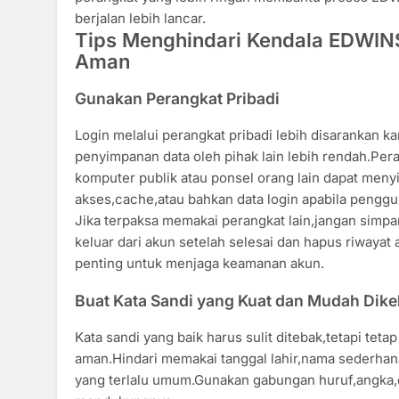
berjalan lebih lancar.
Tips Menghindari Kendala EDWIN
Aman
Gunakan Perangkat Pribadi
Login melalui perangkat pribadi lebih disarankan ka
penyimpanan data oleh pihak lain lebih rendah.Pe
komputer publik atau ponsel orang lain dapat meny
akses,cache,atau bahkan data login apabila penggun
Jika terpaksa memakai perangkat lain,jangan simpa
keluar dari akun setelah selesai dan hapus riwayat 
penting untuk menjaga keamanan akun.
Buat Kata Sandi yang Kuat dan Mudah Dike
Kata sandi yang baik harus sulit ditebak,tetapi tetap
aman.Hindari memakai tanggal lahir,nama sederhan
yang terlalu umum.Gunakan gabungan huruf,angka,d