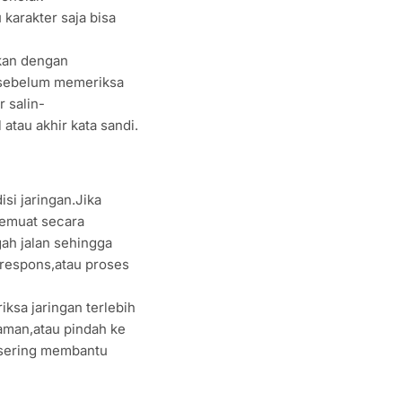
karakter saja bisa
kan dengan
 sebelum memeriksa
r salin-
atau akhir kata sandi.
si jaringan.Jika
memuat secara
gah jalan sehingga
respons,atau proses
iksa jaringan terlebih
aman,atau pindah ke
i sering membantu