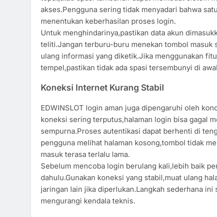
akses.Pengguna sering tidak menyadari bahwa satu 
menentukan keberhasilan proses login.
Untuk menghindarinya,pastikan data akun dimasuk
teliti.Jangan terburu-buru menekan tombol masuk
ulang informasi yang diketik.Jika menggunakan fitu
tempel,pastikan tidak ada spasi tersembunyi di awal 
Koneksi Internet Kurang Stabil
EDWINSLOT login aman juga dipengaruhi oleh kondi
koneksi sering terputus,halaman login bisa gagal 
sempurna.Proses autentikasi dapat berhenti di ten
pengguna melihat halaman kosong,tombol tidak me
masuk terasa terlalu lama.
Sebelum mencoba login berulang kali,lebih baik per
dahulu.Gunakan koneksi yang stabil,muat ulang hal
jaringan lain jika diperlukan.Langkah sederhana in
mengurangi kendala teknis.