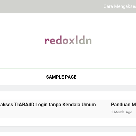
Cara Mengakse
Panduan Memahami Link Alterna
EDWINSLOT Login Aman: Tips M
Panduan Menggunakan LEBAH4D
ox London
Cara Mengakse
roduk Kesehatan Yang Mendukung Energi Dan Kesejahteraan A
Panduan Memahami Link Alterna
SAMPLE PAGE
EDWINSLOT Login Aman: Tips M
A4D Login tanpa Kendala Umum
Panduan Memahami Link
1 Month Ago