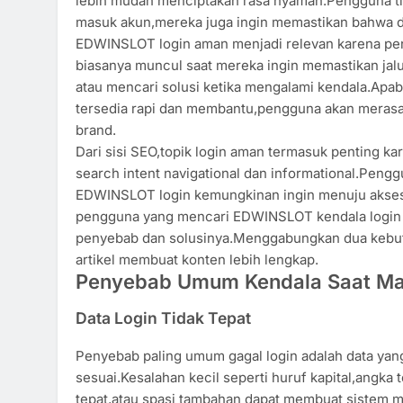
lebih mudah menciptakan rasa nyaman.Pengguna ti
masuk akun,mereka juga ingin memastikan bahwa dat
EDWINSLOT login aman menjadi relevan karena pe
biasanya muncul saat mereka ingin memastikan jalu
atau mencari solusi ketika mengalami kendala.Apab
tersedia rapi dan membantu,pengguna akan merasa 
brand.
Dari sisi SEO,topik login aman termasuk penting k
search intent navigational dan informational.Peng
EDWINSLOT login kemungkinan ingin menuju akse
pengguna yang mencari EDWINSLOT kendala login
penyebab dan solusinya.Menggabungkan dua kebut
artikel membuat konten lebih lengkap.
Penyebab Umum Kendala Saat M
Data Login Tidak Tepat
Penyebab paling umum gagal login adalah data yang
sesuai.Kesalahan kecil seperti huruf kapital,angka 
tepat,atau spasi tambahan dapat membuat sistem 