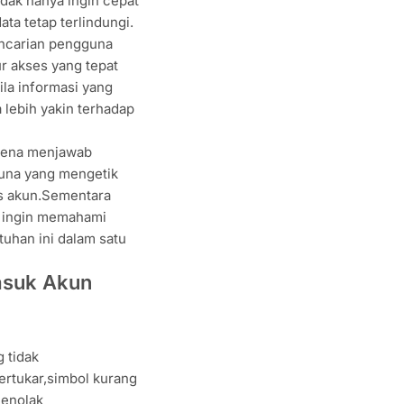
dak hanya ingin cepat
a tetap terlindungi.
ncarian pengguna
r akses yang tepat
ila informasi yang
lebih yakin terhadap
arena menjawab
guna yang mengetik
s akun.Sementara
 ingin memahami
uhan ini dalam satu
asuk Akun
 tidak
tertukar,simbol kurang
menolak