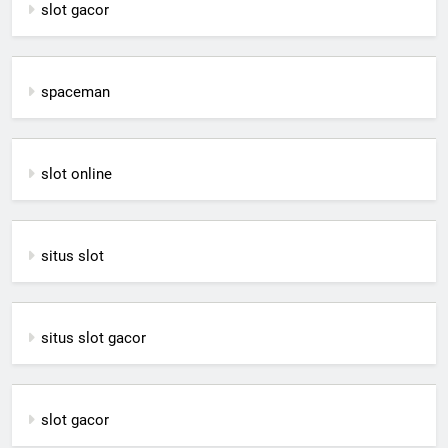
slot gacor
spaceman
slot online
situs slot
situs slot gacor
slot gacor