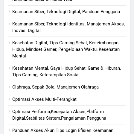
Keamanan Siber, Teknologi Digital, Panduan Pengguna
Keamanan Siber, Teknologi Identitas, Manajemen Akses,
Inovasi Digital
Kesehatan Digital, Tips Gaming Sehat, Keseimbangan
Hidup, Mindset Gamer, Pengelolaan Waktu, Kesehatan
Mental
Kesehatan Mental, Gaya Hidup Sehat, Game & Hiburan,
Tips Gaming, Keterampilan Sosial
Olahraga, Sepak Bola, Manajemen Olahraga
Optimasi Akses Multi-Perangkat
Optimasi Performa,Kecepatan Akses,Platform
Digital,Stabilitas Sistem,Pengalaman Pengguna
Panduan Akses Akun Tips Login Efisien Keamanan