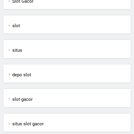
Slot Gacor
slot
situs
depo slot
slot gacor
situs slot gacor