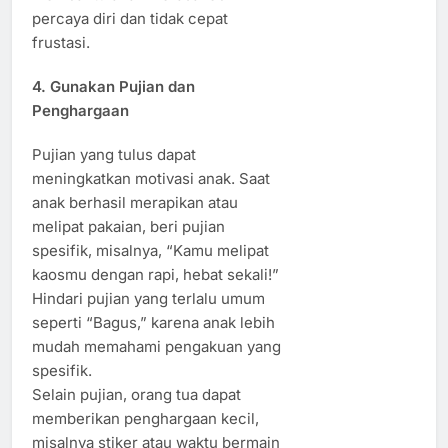
percaya diri dan tidak cepat
frustasi.
4. Gunakan Pujian dan
Penghargaan
Pujian yang tulus dapat
meningkatkan motivasi anak. Saat
anak berhasil merapikan atau
melipat pakaian, beri pujian
spesifik, misalnya, “Kamu melipat
kaosmu dengan rapi, hebat sekali!”
Hindari pujian yang terlalu umum
seperti “Bagus,” karena anak lebih
mudah memahami pengakuan yang
spesifik.
Selain pujian, orang tua dapat
memberikan penghargaan kecil,
misalnya stiker atau waktu bermain