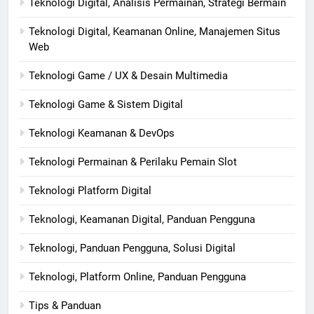
Teknologi Digital, Analisis Permainan, Strategi Bermain
Teknologi Digital, Keamanan Online, Manajemen Situs
Web
Teknologi Game / UX & Desain Multimedia
Teknologi Game & Sistem Digital
Teknologi Keamanan & DevOps
Teknologi Permainan & Perilaku Pemain Slot
Teknologi Platform Digital
Teknologi, Keamanan Digital, Panduan Pengguna
Teknologi, Panduan Pengguna, Solusi Digital
Teknologi, Platform Online, Panduan Pengguna
Tips & Panduan