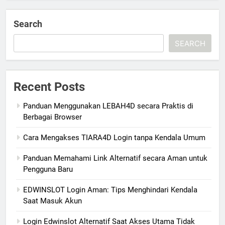
Search
SEARCH
Recent Posts
Panduan Menggunakan LEBAH4D secara Praktis di
Berbagai Browser
Cara Mengakses TIARA4D Login tanpa Kendala Umum
Panduan Memahami Link Alternatif secara Aman untuk
Pengguna Baru
EDWINSLOT Login Aman: Tips Menghindari Kendala
Saat Masuk Akun
Login Edwinslot Alternatif Saat Akses Utama Tidak