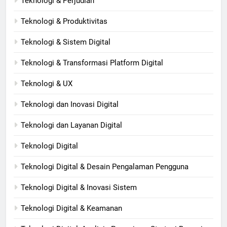
Teknologi & Perjudian
Teknologi & Produktivitas
Teknologi & Sistem Digital
Teknologi & Transformasi Platform Digital
Teknologi & UX
Teknologi dan Inovasi Digital
Teknologi dan Layanan Digital
Teknologi Digital
Teknologi Digital & Desain Pengalaman Pengguna
Teknologi Digital & Inovasi Sistem
Teknologi Digital & Keamanan