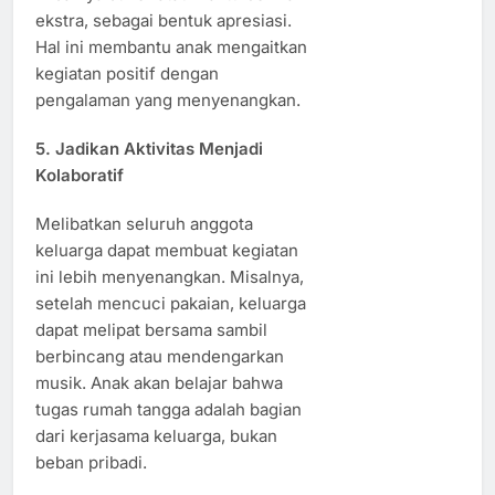
ekstra, sebagai bentuk apresiasi.
Hal ini membantu anak mengaitkan
kegiatan positif dengan
pengalaman yang menyenangkan.
5. Jadikan Aktivitas Menjadi
Kolaboratif
Melibatkan seluruh anggota
keluarga dapat membuat kegiatan
ini lebih menyenangkan. Misalnya,
setelah mencuci pakaian, keluarga
dapat melipat bersama sambil
berbincang atau mendengarkan
musik. Anak akan belajar bahwa
tugas rumah tangga adalah bagian
dari kerjasama keluarga, bukan
beban pribadi.