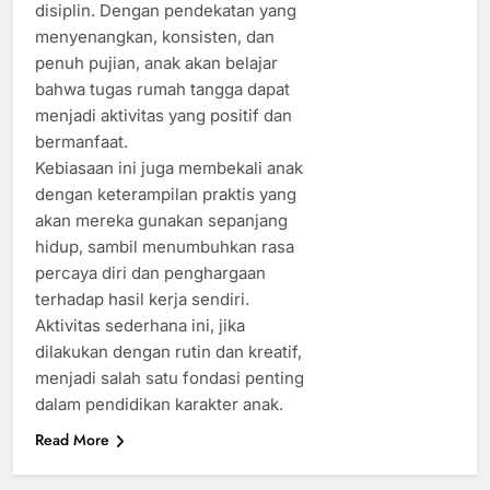
disiplin. Dengan pendekatan yang
menyenangkan, konsisten, dan
penuh pujian, anak akan belajar
bahwa tugas rumah tangga dapat
menjadi aktivitas yang positif dan
bermanfaat.
Kebiasaan ini juga membekali anak
dengan keterampilan praktis yang
akan mereka gunakan sepanjang
hidup, sambil menumbuhkan rasa
percaya diri dan penghargaan
terhadap hasil kerja sendiri.
Aktivitas sederhana ini, jika
dilakukan dengan rutin dan kreatif,
menjadi salah satu fondasi penting
dalam pendidikan karakter anak.
Read More