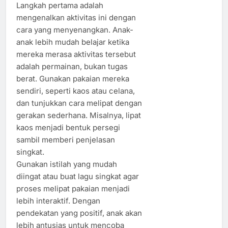
Langkah pertama adalah
mengenalkan aktivitas ini dengan
cara yang menyenangkan. Anak-
anak lebih mudah belajar ketika
mereka merasa aktivitas tersebut
adalah permainan, bukan tugas
berat. Gunakan pakaian mereka
sendiri, seperti kaos atau celana,
dan tunjukkan cara melipat dengan
gerakan sederhana. Misalnya, lipat
kaos menjadi bentuk persegi
sambil memberi penjelasan
singkat.
Gunakan istilah yang mudah
diingat atau buat lagu singkat agar
proses melipat pakaian menjadi
lebih interaktif. Dengan
pendekatan yang positif, anak akan
lebih antusias untuk mencoba