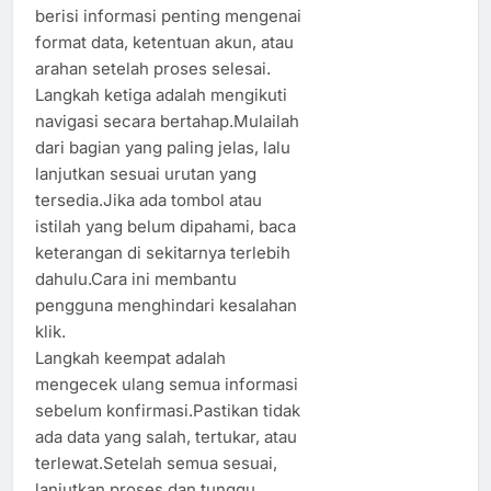
berisi informasi penting mengenai
format data, ketentuan akun, atau
arahan setelah proses selesai.
Langkah ketiga adalah mengikuti
navigasi secara bertahap.Mulailah
dari bagian yang paling jelas, lalu
lanjutkan sesuai urutan yang
tersedia.Jika ada tombol atau
istilah yang belum dipahami, baca
keterangan di sekitarnya terlebih
dahulu.Cara ini membantu
pengguna menghindari kesalahan
klik.
Langkah keempat adalah
mengecek ulang semua informasi
sebelum konfirmasi.Pastikan tidak
ada data yang salah, tertukar, atau
terlewat.Setelah semua sesuai,
lanjutkan proses dan tunggu