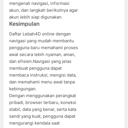
mengenali navigasi, informasi
akun, dan langkah berikutnya agar
akun lebih siap digunakan.
Kesimpulan
Daftar Lebah4D online dengan
navigasi yang mudah membantu
pengguna baru memahami proses
awal secara lebih nyaman, aman,
dan efisien.Navigasi yang jelas
membuat pengguna dapat
membaca instruksi, mengisi data,
dan memahami menu awal tanpa
kebingungan.
Dengan menggunakan perangkat
pribadi, browser terbaru, koneksi
stabil, data yang benar, serta kata
sandi yang kuat, pengguna dapat
mengurangi kendala saat