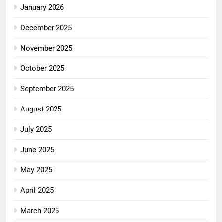
January 2026
December 2025
November 2025
October 2025
September 2025
August 2025
July 2025
June 2025
May 2025
April 2025
March 2025