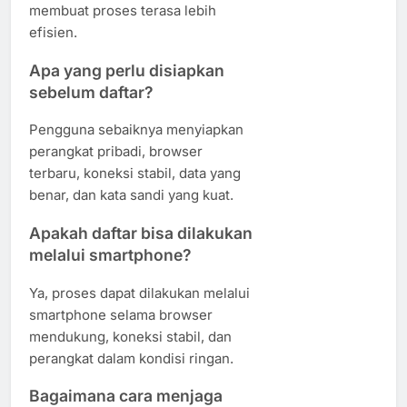
membuat proses terasa lebih
efisien.
Apa yang perlu disiapkan
sebelum daftar?
Pengguna sebaiknya menyiapkan
perangkat pribadi, browser
terbaru, koneksi stabil, data yang
benar, dan kata sandi yang kuat.
Apakah daftar bisa dilakukan
melalui smartphone?
Ya, proses dapat dilakukan melalui
smartphone selama browser
mendukung, koneksi stabil, dan
perangkat dalam kondisi ringan.
Bagaimana cara menjaga