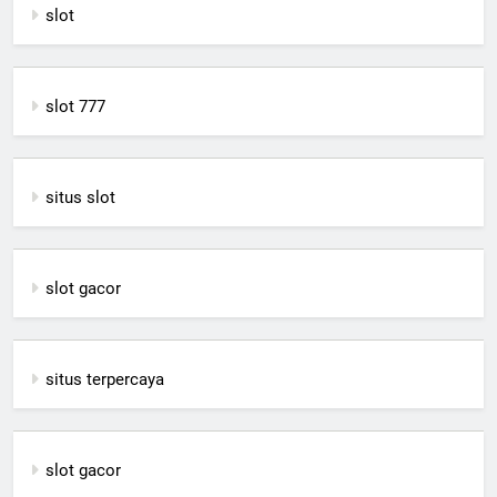
slot
slot 777
situs slot
slot gacor
situs terpercaya
slot gacor