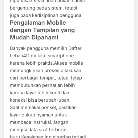
digunakan.Keamanan bukan hanya
bergantung pada sistem, tetapi
juga pada kedisiplinan pengguna.
Pengalaman Mobile
dengan Tampilan yang
Mudah Dipahami
Banyak pengguna memilih Daftar
Lebah4D melalui smartphone
karena lebih praktis.Akses mobile
memungkinkan proses dilakukan
dari berbagai tempat, tetapi tetap
membutuhkan perhatian lebih
karena layar lebih kecil dan
koneksi bisa berubah-ubah.
Saat memakai ponsel, pastikan
layar cukup nyaman untuk
membaca instruksi.Jangan
mengisi data saat terburu-
buru.Kesalahan input sering terjadi