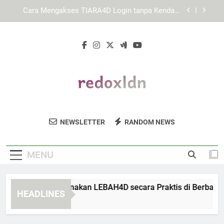
Skip
Panduan Memahami Link Alternatif secara Aman
to
untuk Pengguna Baru
content
EDWINSLOT Login Aman: Tips Menghindari
Kendala Saat Masuk Akun
Panduan Menggunakan LEBAH4D secara Praktis
di Berbagai Browser
Cara Mengakses TIARA4D Login tanpa Kendala
Umum
Panduan Memahami Link Alternatif secara Aman
untuk Pengguna Baru
Redox London
Temukan Produk Kesehatan Yang
EDWINSLOT Login Aman: Tips Menghindari
NEWSLETTER
RANDOM NEWS
Kendala Saat Masuk Akun
Mendukung Energi Dan Kesejahteraan Anda
Di Redox London. Berbasis Pada Teknologi
MENU
Redox.
nduan Menggunakan LEBAH4D secara Praktis di Berbagai Br
HEADLINES
Weeks Ago