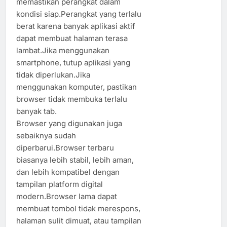
memastikan perangkat dalam
kondisi siap.Perangkat yang terlalu
berat karena banyak aplikasi aktif
dapat membuat halaman terasa
lambat.Jika menggunakan
smartphone, tutup aplikasi yang
tidak diperlukan.Jika
menggunakan komputer, pastikan
browser tidak membuka terlalu
banyak tab.
Browser yang digunakan juga
sebaiknya sudah
diperbarui.Browser terbaru
biasanya lebih stabil, lebih aman,
dan lebih kompatibel dengan
tampilan platform digital
modern.Browser lama dapat
membuat tombol tidak merespons,
halaman sulit dimuat, atau tampilan