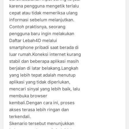
karena pengguna mengetik terlalu
cepat atau tidak memeriksa ulang
informasi sebelum melanjutkan.
Contoh praktisnya, seorang
pengguna baru ingin melakukan
Daftar Lebah4D melalui
smartphone pribadi saat berada di
luar rumah.Koneksi internet kurang
stabil dan beberapa aplikasi masih
berjalan di latar belakang.Langkah
yang lebih tepat adalah menutup
aplikasi yang tidak diperlukan,
mencari sinyal yang lebih baik, lalu
membuka browser
kembali.Dengan cara ini, proses
akses terasa lebih ringan dan
terkendali.
Skenario tersebut menunjukkan