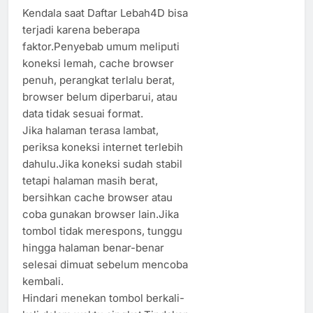
Kendala saat Daftar Lebah4D bisa
terjadi karena beberapa
faktor.Penyebab umum meliputi
koneksi lemah, cache browser
penuh, perangkat terlalu berat,
browser belum diperbarui, atau
data tidak sesuai format.
Jika halaman terasa lambat,
periksa koneksi internet terlebih
dahulu.Jika koneksi sudah stabil
tetapi halaman masih berat,
bersihkan cache browser atau
coba gunakan browser lain.Jika
tombol tidak merespons, tunggu
hingga halaman benar-benar
selesai dimuat sebelum mencoba
kembali.
Hindari menekan tombol berkali-