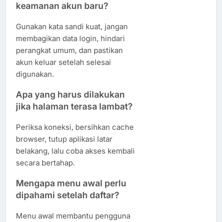
keamanan akun baru?
Gunakan kata sandi kuat, jangan
membagikan data login, hindari
perangkat umum, dan pastikan
akun keluar setelah selesai
digunakan.
Apa yang harus dilakukan
jika halaman terasa lambat?
Periksa koneksi, bersihkan cache
browser, tutup aplikasi latar
belakang, lalu coba akses kembali
secara bertahap.
Mengapa menu awal perlu
dipahami setelah daftar?
Menu awal membantu pengguna