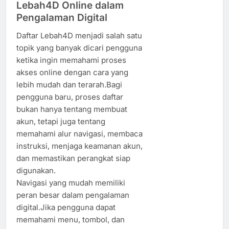
Lebah4D Online dalam
Pengalaman Digital
Daftar Lebah4D menjadi salah satu
topik yang banyak dicari pengguna
ketika ingin memahami proses
akses online dengan cara yang
lebih mudah dan terarah.Bagi
pengguna baru, proses daftar
bukan hanya tentang membuat
akun, tetapi juga tentang
memahami alur navigasi, membaca
instruksi, menjaga keamanan akun,
dan memastikan perangkat siap
digunakan.
Navigasi yang mudah memiliki
peran besar dalam pengalaman
digital.Jika pengguna dapat
memahami menu, tombol, dan