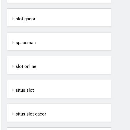
slot gacor
spaceman
slot online
situs slot
situs slot gacor