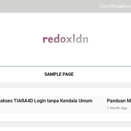
Cara Mengakse
Panduan Memahami Link Alterna
EDWINSLOT Login Aman: Tips M
Panduan Menggunakan LEBAH4D
ox London
Cara Mengakse
roduk Kesehatan Yang Mendukung Energi Dan Kesejahteraan A
Panduan Memahami Link Alterna
SAMPLE PAGE
EDWINSLOT Login Aman: Tips M
A4D Login tanpa Kendala Umum
Panduan Memahami Link
1 Month Ago