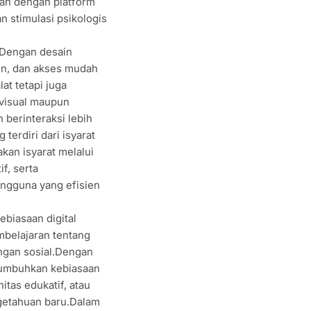
an dengan platform
n stimulasi psikologis
Dengan desain
ten, dan akses mudah
at tetapi juga
n visual maupun
berinteraksi lebih
 terdiri dari isyarat
kan isyarat melalui
if, serta
ngguna yang efisien
biasaan digital
mbelajaran tentang
ungan sosial.Dengan
enumbuhkan kebiasaan
itas edukatif, atau
ngetahuan baru.Dalam