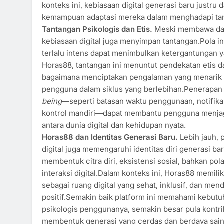
konteks ini, kebiasaan digital generasi baru justru
kemampuan adaptasi mereka dalam menghadapi tant
Tantangan Psikologis dan Etis.
Meski membawa dam
kebiasaan digital juga menyimpan tantangan.Pola i
terlalu intens dapat menimbulkan ketergantungan y
Horas88, tantangan ini menuntut pendekatan etis d
bagaimana menciptakan pengalaman yang menarik
pengguna dalam siklus yang berlebihan.Penerapan
being
—seperti batasan waktu penggunaan, notifikasi
kontrol mandiri—dapat membantu pengguna menj
antara dunia digital dan kehidupan nyata.
Horas88 dan Identitas Generasi Baru.
Lebih jauh, 
digital juga memengaruhi identitas diri generasi b
membentuk citra diri, eksistensi sosial, bahkan pola
interaksi digital.Dalam konteks ini, Horas88 memili
sebagai ruang digital yang sehat, inklusif, dan men
positif.Semakin baik platform ini memahami kebut
psikologis penggunanya, semakin besar pula kontr
membentuk generasi yang cerdas dan berdaya saing