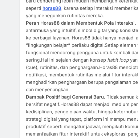
baru cenderung lebih mudah membangun keterikat
seperti
horas88
, karena setiap interaksi memberika
yang meneguhkan rutinitas mereka.
Peran Horas88 dalam Membentuk Pola Interaksi.
antarmuka yang intuitif, simbol digital yang konsis
ke berbagai layanan, Horas88 tidak hanya menjadi al
“lingkungan belajar” perilaku digital.Setiap eleme
fungsional mendorong pengguna untuk kembali dan 
sering.Hal ini sejalan dengan konsep
habit loop
yang
(cue), rutinitas, dan penghargaan.Horas88 mencipta
notifikasi, membentuk rutinitas melalui fitur interakt
menghadirkan penghargaan berupa pengalaman pe
dan menyenangkan.
Dampak Positif bagi Generasi Baru.
Tidak semua ke
bersifat negatif.Horas88 dapat menjadi medium pe
kedisiplinan, pengelolaan waktu, hingga keterhub
strategi digital yang tepat, platform ini mampu m
produktif seperti mengatur jadwal, mengikuti komun
memanfaatkan fitur interaktif untuk eksplorasi pe