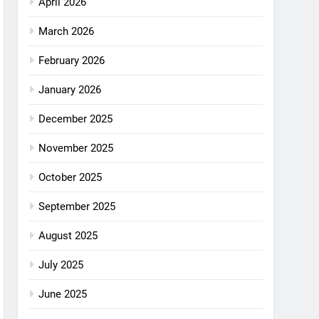
April 2026
March 2026
February 2026
January 2026
December 2025
November 2025
October 2025
September 2025
August 2025
July 2025
June 2025