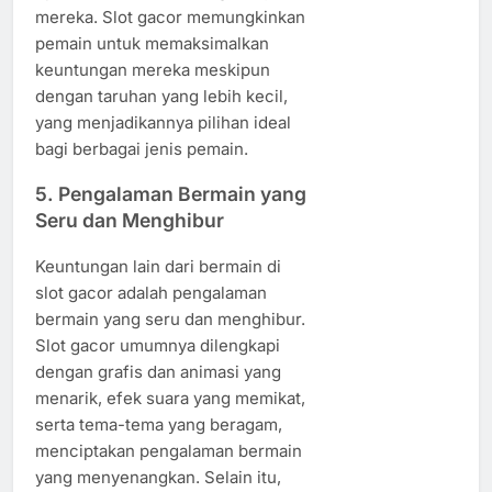
mereka. Slot gacor memungkinkan
pemain untuk memaksimalkan
keuntungan mereka meskipun
dengan taruhan yang lebih kecil,
yang menjadikannya pilihan ideal
bagi berbagai jenis pemain.
5.
Pengalaman Bermain yang
Seru dan Menghibur
Keuntungan lain dari bermain di
slot gacor adalah pengalaman
bermain yang seru dan menghibur.
Slot gacor umumnya dilengkapi
dengan grafis dan animasi yang
menarik, efek suara yang memikat,
serta tema-tema yang beragam,
menciptakan pengalaman bermain
yang menyenangkan. Selain itu,