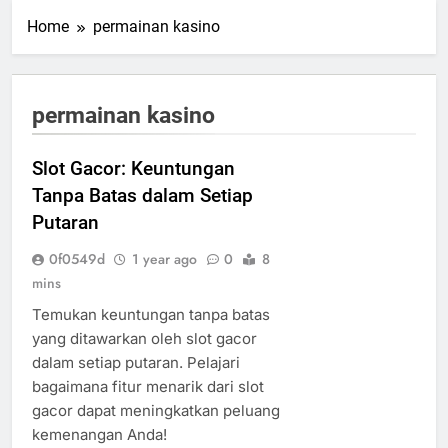
Home
permainan kasino
permainan kasino
Slot Gacor: Keuntungan
Tanpa Batas dalam Setiap
Putaran
0f0549d
1 year ago
0
8
mins
Temukan keuntungan tanpa batas
yang ditawarkan oleh slot gacor
dalam setiap putaran. Pelajari
bagaimana fitur menarik dari slot
gacor dapat meningkatkan peluang
kemenangan Anda!