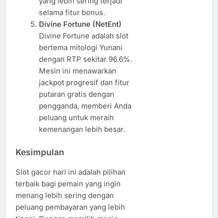
yang lebih sering terjadi
selama fitur bonus.
Divine Fortune (NetEnt)
Divine Fortune adalah slot
bertema mitologi Yunani
dengan RTP sekitar 96.6%.
Mesin ini menawarkan
jackpot progresif dan fitur
putaran gratis dengan
pengganda, memberi Anda
peluang untuk meraih
kemenangan lebih besar.
Kesimpulan
Slot gacor hari ini adalah pilihan
terbaik bagi pemain yang ingin
menang lebih sering dengan
peluang pembayaran yang lebih