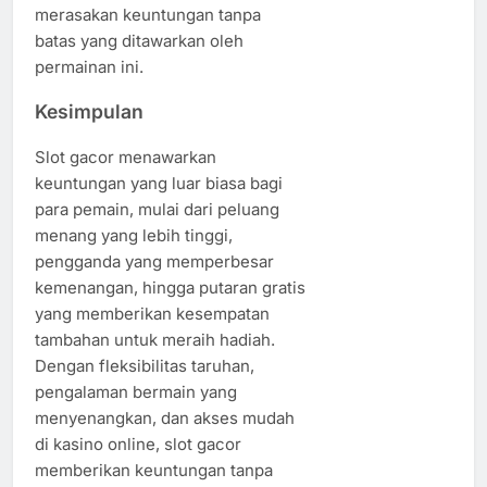
merasakan keuntungan tanpa
batas yang ditawarkan oleh
permainan ini.
Kesimpulan
Slot gacor menawarkan
keuntungan yang luar biasa bagi
para pemain, mulai dari peluang
menang yang lebih tinggi,
pengganda yang memperbesar
kemenangan, hingga putaran gratis
yang memberikan kesempatan
tambahan untuk meraih hadiah.
Dengan fleksibilitas taruhan,
pengalaman bermain yang
menyenangkan, dan akses mudah
di kasino online, slot gacor
memberikan keuntungan tanpa