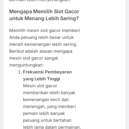
Mengapa Memilih Slot Gacor
untuk Menang Lebih Sering?
Memilih mesin slot gacor memberi
Anda peluang lebih besar untuk
meraih kemenangan lebih sering.
Berikut adalah alasan mengapa
mesin slot gacor sangat
menguntungkan:
Frekuensi Pembayaran
yang Lebih Tinggi
Mesin slot gacor
memberikan lebih banyak
kemenangan kecil dan
menengah, yang memberi
pemain lebih banyak
peluang untuk bertahan
lebih lama dalam permainan.