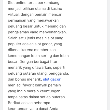
Slot online terus berkembang
menjadi pilihan utama di kasino
virtual, dengan pemain mencari
permainan yang menawarkan
peluang besar untuk menang dan
pengalaman yang menyenangkan.
Salah satu jenis mesin slot yang
populer adalah slot gacor, yang
dikenal karena memberikan
kemenangan lebih sering dan lebih
besar. Dengan berbagai fitur
menarik yang ditawarkan, seperti
peluang putaran ulang, pengganda,
dan bonus menarik,
slot gacor
menjadi favorit banyak pemain
yang ingin meraih keuntungan
tanpa batas dalam setiap putaran.
Berikut adalah beberapa
keuntungan yang dapat Anda