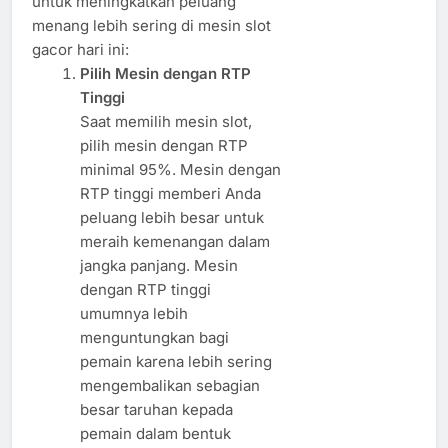
untuk meningkatkan peluang
menang lebih sering di mesin slot
gacor hari ini:
Pilih Mesin dengan RTP
Tinggi
Saat memilih mesin slot,
pilih mesin dengan RTP
minimal 95%. Mesin dengan
RTP tinggi memberi Anda
peluang lebih besar untuk
meraih kemenangan dalam
jangka panjang. Mesin
dengan RTP tinggi
umumnya lebih
menguntungkan bagi
pemain karena lebih sering
mengembalikan sebagian
besar taruhan kepada
pemain dalam bentuk