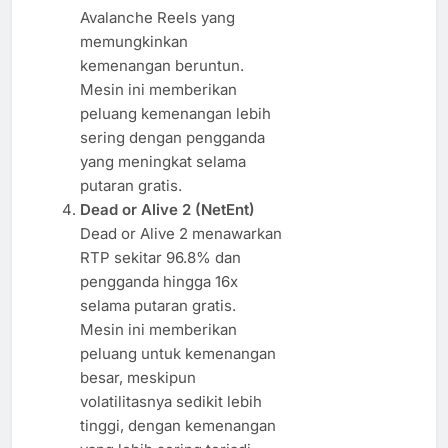
Avalanche Reels yang
memungkinkan
kemenangan beruntun.
Mesin ini memberikan
peluang kemenangan lebih
sering dengan pengganda
yang meningkat selama
putaran gratis.
Dead or Alive 2 (NetEnt)
Dead or Alive 2 menawarkan
RTP sekitar 96.8% dan
pengganda hingga 16x
selama putaran gratis.
Mesin ini memberikan
peluang untuk kemenangan
besar, meskipun
volatilitasnya sedikit lebih
tinggi, dengan kemenangan