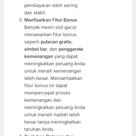
pembayaran lebih sering
dan stabil.
Manfaatkan Fitur Bonus
Banyak mesin slot gacor
menawarkan fitur bonus
seperti
putaran gratis
,
simbol liar
, dan
pengganda
kemenangan
yang dapat
meningkatkan peluang Anda
untuk meraih kemenangan
lebih besar. Memanfaatkan
fitur bonus ini dapat
mempercepat proses
kemenangan dan
meningkatkan peluang Anda
untuk meraih hadiah lebih
besar tanpa meningkatkan
taruhan Anda.