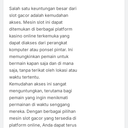
Salah satu keuntungan besar dari
slot gacor adalah kemudahan
akses. Mesin slot ini dapat
ditemukan di berbagai platform
kasino online terkemuka yang
dapat diakses dari perangkat
komputer atau ponsel pintar. Ini
memungkinkan pemain untuk
bermain kapan saja dan di mana
saja, tanpa terikat oleh lokasi atau
waktu tertentu.
Kemudahan akses ini sangat
menguntungkan, terutama bagi
pemain yang ingin menikmati
permainan di waktu senggang
mereka. Dengan berbagai pilihan
mesin slot gacor yang tersedia di
platform online, Anda dapat terus