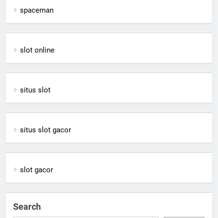
spaceman
slot online
situs slot
situs slot gacor
slot gacor
Search