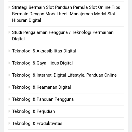
Strategi Bermain Slot Panduan Pemula Slot Online Tips
Bermain Dengan Modal Kecil Manajemen Modal Slot
Hiburan Digital
Studi Pengalaman Pengguna / Teknologi Permainan
Digital
Teknologi & Aksesibilitas Digital
Teknologi & Gaya Hidup Digital
Teknologi & Internet, Digital Lifestyle, Panduan Online
Teknologi & Keamanan Digital
Teknologi & Panduan Pengguna
Teknologi & Perjudian
Teknologi & Produktivitas