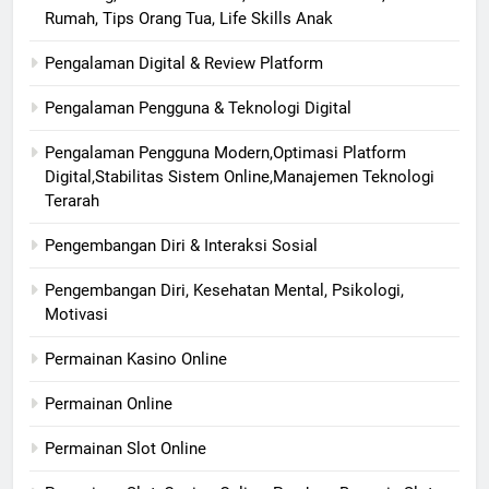
Rumah, Tips Orang Tua, Life Skills Anak
Pengalaman Digital & Review Platform
Pengalaman Pengguna & Teknologi Digital
Pengalaman Pengguna Modern,Optimasi Platform
Digital,Stabilitas Sistem Online,Manajemen Teknologi
Terarah
Pengembangan Diri & Interaksi Sosial
Pengembangan Diri, Kesehatan Mental, Psikologi,
Motivasi
Permainan Kasino Online
Permainan Online
Permainan Slot Online