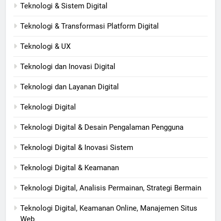
Teknologi & Sistem Digital
Teknologi & Transformasi Platform Digital
Teknologi & UX
Teknologi dan Inovasi Digital
Teknologi dan Layanan Digital
Teknologi Digital
Teknologi Digital & Desain Pengalaman Pengguna
Teknologi Digital & Inovasi Sistem
Teknologi Digital & Keamanan
Teknologi Digital, Analisis Permainan, Strategi Bermain
Teknologi Digital, Keamanan Online, Manajemen Situs
Web