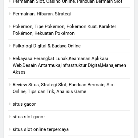
Permainan Slot, Casino Online, Panduan Bermain Slot
Permainan, Hiburan, Strategi
Pokémon, Tipe Pokémon, Pokémon Kuat, Karakter
Pokémon, Kekuatan Pokémon
Psikologi Digital & Budaya Online
Rekayasa Perangkat Lunak,Keamanan Aplikasi
Web,Desain Antarmuka,Infrastruktur Digital,Manajemen
Akses
Review Situs, Strategi Slot, Panduan Bermain, Slot
Online, Tips dan Trik, Analisis Game
situs gacor
situs slot gacor
situs slot online terpercaya