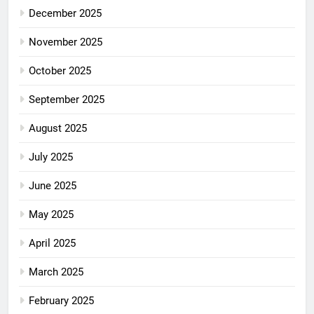
December 2025
November 2025
October 2025
September 2025
August 2025
July 2025
June 2025
May 2025
April 2025
March 2025
February 2025