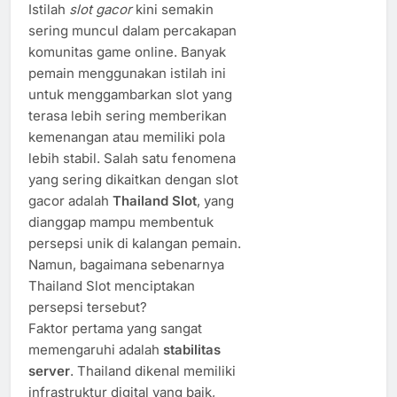
Istilah
slot gacor
kini semakin
sering muncul dalam percakapan
komunitas game online. Banyak
pemain menggunakan istilah ini
untuk menggambarkan slot yang
terasa lebih sering memberikan
kemenangan atau memiliki pola
lebih stabil. Salah satu fenomena
yang sering dikaitkan dengan slot
gacor adalah
Thailand Slot
, yang
dianggap mampu membentuk
persepsi unik di kalangan pemain.
Namun, bagaimana sebenarnya
Thailand Slot menciptakan
persepsi tersebut?
Faktor pertama yang sangat
memengaruhi adalah
stabilitas
server
. Thailand dikenal memiliki
infrastruktur digital yang baik,