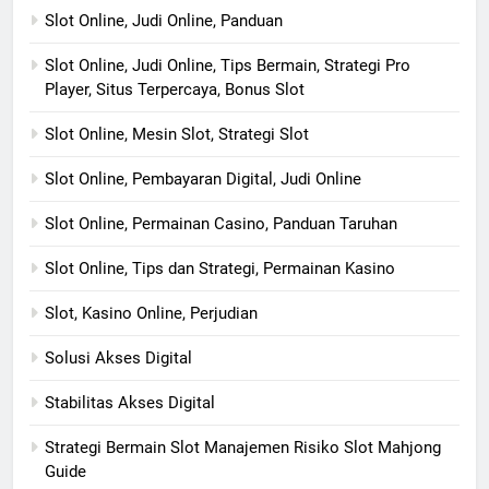
Slot Online, Judi Online, Panduan
Slot Online, Judi Online, Tips Bermain, Strategi Pro
Player, Situs Terpercaya, Bonus Slot
Slot Online, Mesin Slot, Strategi Slot
Slot Online, Pembayaran Digital, Judi Online
Slot Online, Permainan Casino, Panduan Taruhan
Slot Online, Tips dan Strategi, Permainan Kasino
Slot, Kasino Online, Perjudian
Solusi Akses Digital
Stabilitas Akses Digital
Strategi Bermain Slot Manajemen Risiko Slot Mahjong
Guide