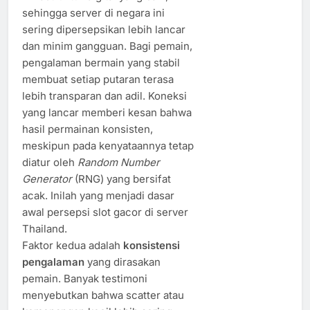
sehingga server di negara ini
sering dipersepsikan lebih lancar
dan minim gangguan. Bagi pemain,
pengalaman bermain yang stabil
membuat setiap putaran terasa
lebih transparan dan adil. Koneksi
yang lancar memberi kesan bahwa
hasil permainan konsisten,
meskipun pada kenyataannya tetap
diatur oleh
Random Number
Generator
(RNG) yang bersifat
acak. Inilah yang menjadi dasar
awal persepsi slot gacor di server
Thailand.
Faktor kedua adalah
konsistensi
pengalaman
yang dirasakan
pemain. Banyak testimoni
menyebutkan bahwa scatter atau