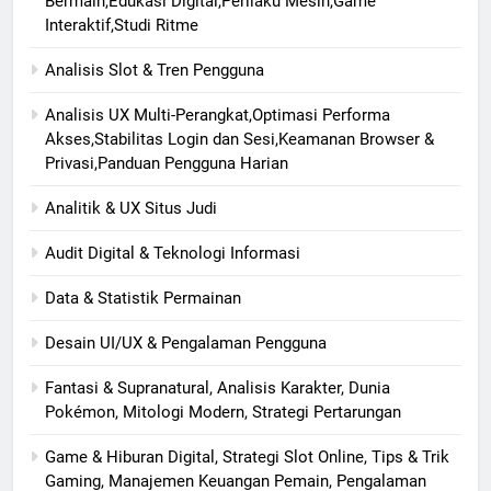
Bermain,Edukasi Digital,Perilaku Mesin,Game
Interaktif,Studi Ritme
Analisis Slot & Tren Pengguna
Analisis UX Multi-Perangkat,Optimasi Performa
Akses,Stabilitas Login dan Sesi,Keamanan Browser &
Privasi,Panduan Pengguna Harian
Analitik & UX Situs Judi
Audit Digital & Teknologi Informasi
Data & Statistik Permainan
Desain UI/UX & Pengalaman Pengguna
Fantasi & Supranatural, Analisis Karakter, Dunia
Pokémon, Mitologi Modern, Strategi Pertarungan
Game & Hiburan Digital, Strategi Slot Online, Tips & Trik
Gaming, Manajemen Keuangan Pemain, Pengalaman