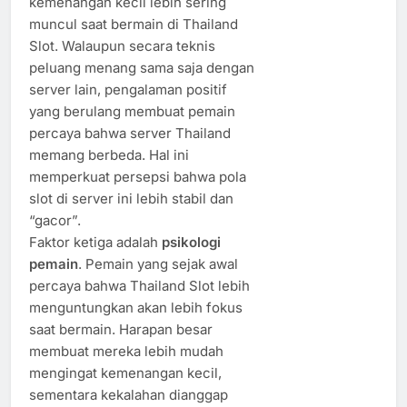
kemenangan kecil lebih sering
muncul saat bermain di Thailand
Slot. Walaupun secara teknis
peluang menang sama saja dengan
server lain, pengalaman positif
yang berulang membuat pemain
percaya bahwa server Thailand
memang berbeda. Hal ini
memperkuat persepsi bahwa pola
slot di server ini lebih stabil dan
“gacor”.
Faktor ketiga adalah
psikologi
pemain
. Pemain yang sejak awal
percaya bahwa Thailand Slot lebih
menguntungkan akan lebih fokus
saat bermain. Harapan besar
membuat mereka lebih mudah
mengingat kemenangan kecil,
sementara kekalahan dianggap