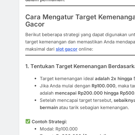
Cara Mengatur Target Kemenangan
Gacor
Berikut beberapa strategi yang dapat digunakan u
target kemenangan dan memastikan Anda mendapa
maksimal dari
slot gacor
online:
1. Tentukan Target Kemenangan Berdasar
Target kemenangan ideal
adalah 2x hingga 
Jika Anda mulai dengan
Rp100.000
, maka ta
adalah
mencapai Rp200.000 hingga Rp500
Setelah mencapai target tersebut,
sebaiknya
bermain
atau tarik sebagian kemenangan.
Contoh Strategi:
Modal: Rp100.000