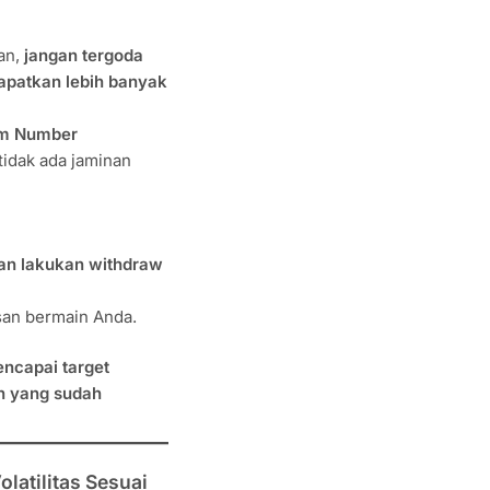
an,
jangan tergoda
apatkan lebih banyak
m Number
 tidak ada jaminan
an lakukan withdraw
an bermain Anda.
encapai target
n yang sudah
latilitas Sesuai