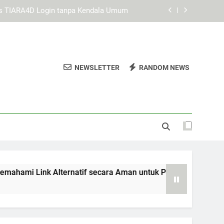
s TIARA4D Login tanpa Kendala Umum
tif secara Aman untuk Pengguna Baru
enghindari Kendala Saat Masuk Akun
NEWSLETTER
RANDOM NEWS
 secara Praktis di Berbagai Browser
s TIARA4D Login tanpa Kendala Umum
nda Di Redox London. Berbasis Pada Teknologi Redox.
tif secara Aman untuk Pengguna Baru
enghindari Kendala Saat Masuk Akun
 Alternatif secara Aman untuk Pengguna Baru
EDWINS
1 Month 