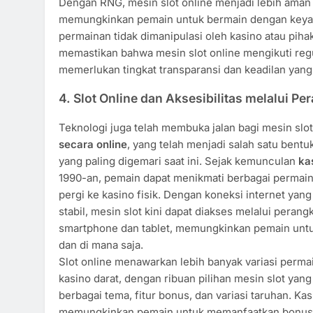
Dengan RNG, mesin slot online menjadi lebih aman 
memungkinkan pemain untuk bermain dengan keyak
permainan tidak dimanipulasi oleh kasino atau pihak 
memastikan bahwa mesin slot online mengikuti regu
memerlukan tingkat transparansi dan keadilan yang 
4.
Slot Online dan Aksesibilitas melalui Pe
Teknologi juga telah membuka jalan bagi mesin slo
secara online
, yang telah menjadi salah satu bentu
yang paling digemari saat ini. Sejak kemunculan
ka
1990-an, pemain dapat menikmati berbagai permain
pergi ke kasino fisik. Dengan koneksi internet yang
stabil, mesin slot kini dapat diakses melalui perang
smartphone dan tablet, memungkinkan pemain untu
dan di mana saja.
Slot online menawarkan lebih banyak variasi perm
kasino darat, dengan ribuan pilihan mesin slot yang
berbagai tema, fitur bonus, dan variasi taruhan. Kas
memungkinkan pemain untuk memanfaatkan bonus 