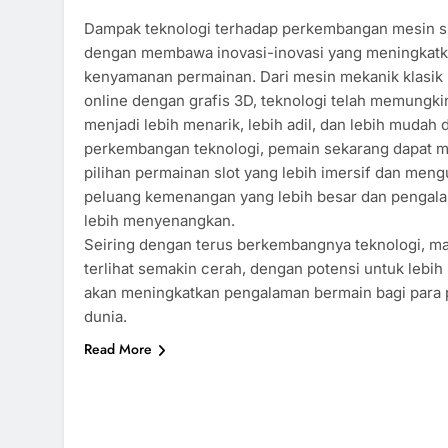
Dampak teknologi terhadap perkembangan mesin slo
dengan membawa inovasi-inovasi yang meningkatka
kenyamanan permainan. Dari mesin mekanik klasik 
online dengan grafis 3D, teknologi telah memungki
menjadi lebih menarik, lebih adil, dan lebih mudah
perkembangan teknologi, pemain sekarang dapat m
pilihan permainan slot yang lebih imersif dan men
peluang kemenangan yang lebih besar dan pengal
lebih menyenangkan.
Seiring dengan terus berkembangnya teknologi, ma
terlihat semakin cerah, dengan potensi untuk lebih
akan meningkatkan pengalaman bermain bagi para 
dunia.
Read More