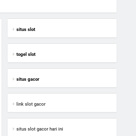
situs slot
togel slot
situs gacor
link slot gacor
situs slot gacor hari ini