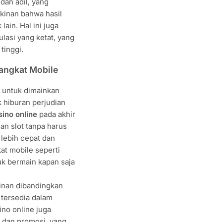
dan adil, yang
inan bahwa hasil
lain. Hal ini juga
lasi yang ketat, yang
tinggi.
rangkat Mobile
t untuk dimainkan
k hiburan perjudian
sino online
pada akhir
an slot tanpa harus
 lebih cepat dan
kat mobile seperti
k bermain kapan saja
ainan dibandingkan
 tersedia dalam
ino online juga
dan promosi, yang