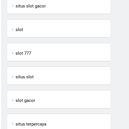
situs slot gacor
slot
slot 777
situs slot
slot gacor
situs terpercaya