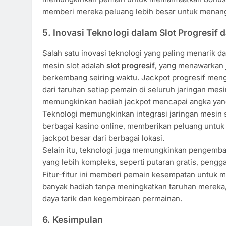
memberi mereka peluang lebih besar untuk menan
5.
Inovasi Teknologi dalam Slot Progresif 
Salah satu inovasi teknologi yang paling menarik
mesin slot adalah
slot progresif
, yang menawarkan 
berkembang seiring waktu. Jackpot progresif me
dari taruhan setiap pemain di seluruh jaringan mesi
memungkinkan hadiah jackpot mencapai angka yang
Teknologi memungkinkan integrasi jaringan mesin sl
berbagai kasino online, memberikan peluang unt
jackpot besar dari berbagai lokasi.
Selain itu, teknologi juga memungkinkan pengem
yang lebih kompleks, seperti putaran gratis, peng
Fitur-fitur ini memberi pemain kesempatan untuk
banyak hadiah tanpa meningkatkan taruhan mereka
daya tarik dan kegembiraan permainan.
6.
Kesimpulan