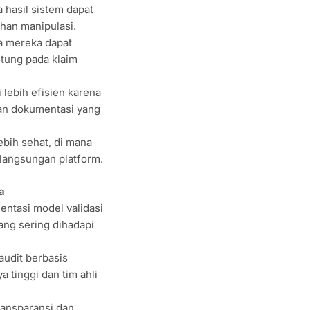
 hasil sistem dapat
uhan manipulasi.
 mereka dapat
ntung pada klaim
lebih efisien karena
gan dokumentasi yang
ebih sehat, di mana
rlangsungan platform.
a
ntasi model validasi
ang sering dihadapi
udit berbasis
tinggi dan tim ahli
ansparansi dan