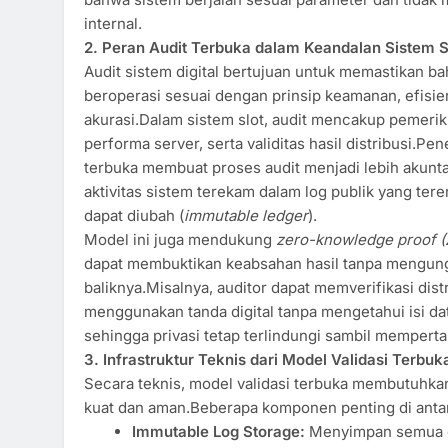
internal.
2. Peran Audit Terbuka dalam Keandalan Sistem Sl
Audit sistem digital bertujuan untuk memastikan b
beroperasi sesuai dengan prinsip keamanan, efisie
akurasi.Dalam sistem slot, audit mencakup pemerik
performa server, serta validitas hasil distribusi.Pe
terbuka membuat proses audit menjadi lebih akunta
aktivitas sistem terekam dalam log publik yang tere
dapat diubah (
immutable ledger
).
Model ini juga mendukung
zero-knowledge proof (
dapat membuktikan keabsahan hasil tanpa mengung
baliknya.Misalnya, auditor dapat memverifikasi distr
menggunakan tanda digital tanpa mengetahui isi dat
sehingga privasi tetap terlindungi sambil mempert
3. Infrastruktur Teknis dari Model Validasi Terbuk
Secara teknis, model validasi terbuka membutuhkan
kuat dan aman.Beberapa komponen penting di anta
Immutable Log Storage:
Menyimpan semua ca