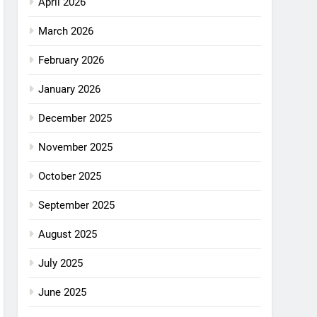
April 2026
March 2026
February 2026
January 2026
December 2025
November 2025
October 2025
September 2025
August 2025
July 2025
June 2025