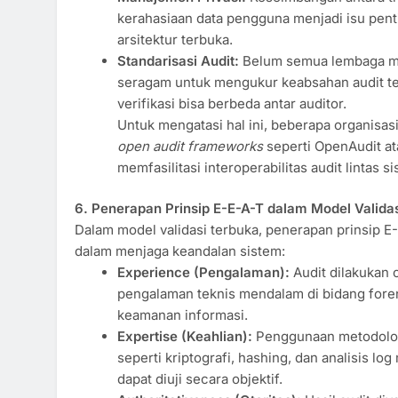
kerahasiaan data pengguna menjadi isu pent
arsitektur terbuka.
Standarisasi Audit:
Belum semua lembaga me
seragam untuk mengukur keabsahan audit te
verifikasi bisa berbeda antar auditor.
Untuk mengatasi hal ini, beberapa organisa
open audit frameworks
seperti OpenAudit at
memfasilitasi interoperabilitas audit lintas si
6. Penerapan Prinsip E-E-A-T dalam Model Valida
Dalam model validasi terbuka, penerapan prinsip E
dalam menjaga keandalan sistem:
Experience (Pengalaman):
Audit dilakukan 
pengalaman teknis mendalam di bidang forens
keamanan informasi.
Expertise (Keahlian):
Penggunaan metodologi
seperti kriptografi, hashing, dan analisis log
dapat diuji secara objektif.