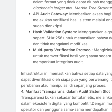
dalam format yang tidak dapat diubah meng
blockchain ledger
atau
Merkle Tree Structu
API Audit Gateway:
Memberikan akses bagi 
melakukan verifikasi hasil sistem melalui en
sudah dienkripsi.
Hash Validation System:
Menggunakan algori
seperti SHA-256 untuk memastikan bahwa data
dan tidak mengalami modifikasi.
Multi-party Verification Protocol:
Mengizink
untuk memverifikasi hasil yang sama secara
memperkuat integritas audit.
Infrastruktur ini memastikan bahwa setiap data yan
dapat diverifikasi oleh siapa pun yang berwenang, t
perubahan atau manipulasi di sepanjang proses.
4. Manfaat Transparansi dalam Audit Sistem Slot
Transparansi bukan sekadar tuntutan etis, melainkan
dalam ekosistem digital yang kompetitif.Dengan mod
operator dan pengguna sama-sama mendapatkan m