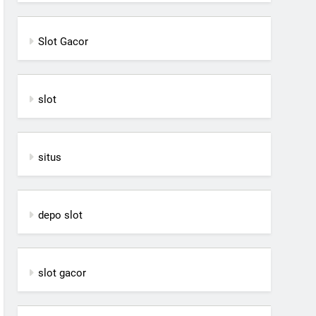
Slot Gacor
slot
situs
depo slot
slot gacor