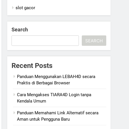
slot gacor
Search
SEARCH
Recent Posts
Panduan Menggunakan LEBAH4D secara
Praktis di Berbagai Browser
Cara Mengakses TIARA4D Login tanpa
Kendala Umum
Panduan Memahami Link Alternatif secara
Aman untuk Pengguna Baru