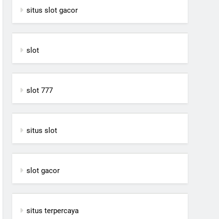
situs slot gacor
slot
slot 777
situs slot
slot gacor
situs terpercaya