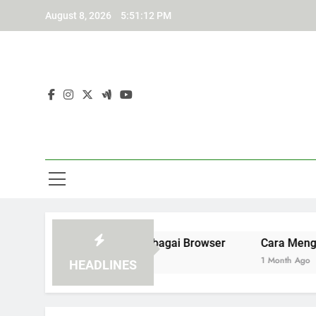
Skip
August 8, 2026
5:51:13 PM
to
content
Red
Temukan P
ara Praktis di Berbagai Browser
Cara Mengakses TIA
1 Month Ago
HEADLINES