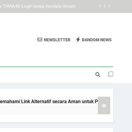
s TIARA4D Login tanpa Kendala Umum
tif secara Aman untuk Pengguna Baru
enghindari Kendala Saat Masuk Akun
NEWSLETTER
RANDOM NEWS
 secara Praktis di Berbagai Browser
s TIARA4D Login tanpa Kendala Umum
nda Di Redox London. Berbasis Pada Teknologi Redox.
tif secara Aman untuk Pengguna Baru
enghindari Kendala Saat Masuk Akun
nk Alternatif secara Aman untuk Pengguna Baru
EDWI
1 Mont