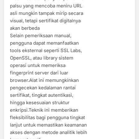
palsu yang mencoba meniru URL
asli mungkin tampak mirip secara
visual, tetapi sertifikat digitalnya
akan berbeda
Selain pemeriksaan manual,
pengguna dapat memanfaatkan
tools eksternal seperti SSL Labs,
OpenSSL, atau library sistem
operasi untuk memeriksa
fingerprint server dari luar
browser.Alat ini memungkinkan
pengecekan kedalaman rantai
sertifikat, tingkat autentikasi,
hingga kesesuaian struktur
enkripsi.Teknik ini memberikan
fleksibilitas bagi pengguna tingkat
lanjut untuk memastikan keamanan
akses dengan metode analitik lebih