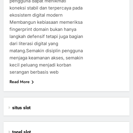
pengguna dapat menikmati
koneksi stabil dan terpercaya pada
ekosistem digital modern
Membangun kebiasaan memeriksa
fingerprint domain bukan hanya
langkah defensif tetapi juga bagian
dari literasi digital yang
matang.Semakin disiplin pengguna
menjaga keamanan akses, semakin
kecil peluang menjadi korban
serangan berbasis web
Read More
situs slot
togel slot