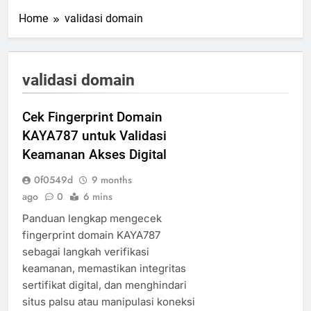
Home
validasi domain
validasi domain
Cek Fingerprint Domain
KAYA787 untuk Validasi
Keamanan Akses Digital
0f0549d
9 months
ago
0
6 mins
Panduan lengkap mengecek
fingerprint domain KAYA787
sebagai langkah verifikasi
keamanan, memastikan integritas
sertifikat digital, dan menghindari
situs palsu atau manipulasi koneksi