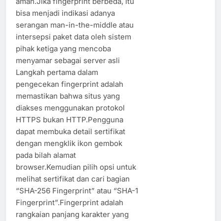
aman.Jika fingerprint berbeda, itu
bisa menjadi indikasi adanya
serangan man-in-the-middle atau
intersepsi paket data oleh sistem
pihak ketiga yang mencoba
menyamar sebagai server asli
Langkah pertama dalam
pengecekan fingerprint adalah
memastikan bahwa situs yang
diakses menggunakan protokol
HTTPS bukan HTTP.Pengguna
dapat membuka detail sertifikat
dengan mengklik ikon gembok
pada bilah alamat
browser.Kemudian pilih opsi untuk
melihat sertifikat dan cari bagian
“SHA-256 Fingerprint” atau “SHA-1
Fingerprint”.Fingerprint adalah
rangkaian panjang karakter yang