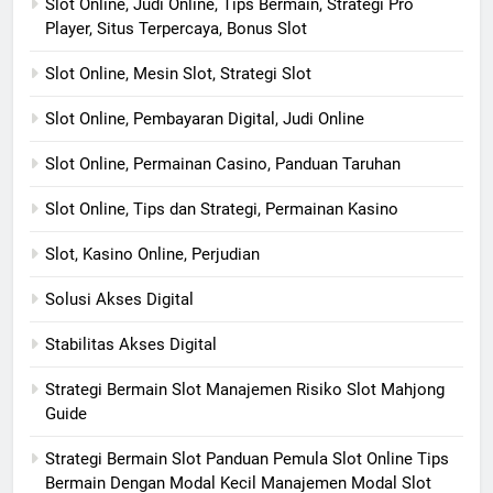
Slot Online, Judi Online, Tips Bermain, Strategi Pro
Player, Situs Terpercaya, Bonus Slot
Slot Online, Mesin Slot, Strategi Slot
Slot Online, Pembayaran Digital, Judi Online
Slot Online, Permainan Casino, Panduan Taruhan
Slot Online, Tips dan Strategi, Permainan Kasino
Slot, Kasino Online, Perjudian
Solusi Akses Digital
Stabilitas Akses Digital
Strategi Bermain Slot Manajemen Risiko Slot Mahjong
Guide
Strategi Bermain Slot Panduan Pemula Slot Online Tips
Bermain Dengan Modal Kecil Manajemen Modal Slot