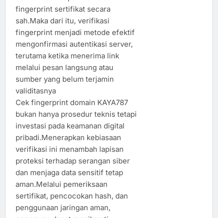
fingerprint sertifikat secara
sah.Maka dari itu, verifikasi
fingerprint menjadi metode efektif
mengonfirmasi autentikasi server,
terutama ketika menerima link
melalui pesan langsung atau
sumber yang belum terjamin
validitasnya
Cek fingerprint domain KAYA787
bukan hanya prosedur teknis tetapi
investasi pada keamanan digital
pribadi.Menerapkan kebiasaan
verifikasi ini menambah lapisan
proteksi terhadap serangan siber
dan menjaga data sensitif tetap
aman.Melalui pemeriksaan
sertifikat, pencocokan hash, dan
penggunaan jaringan aman,