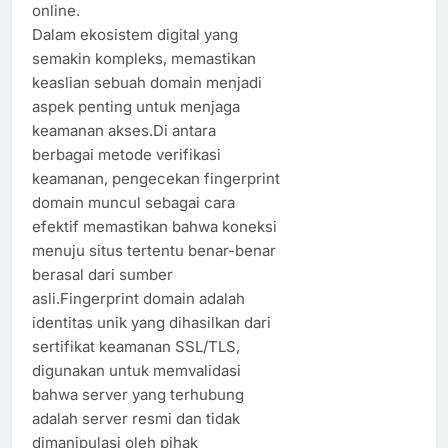
online.
Dalam ekosistem digital yang
semakin kompleks, memastikan
keaslian sebuah domain menjadi
aspek penting untuk menjaga
keamanan akses.Di antara
berbagai metode verifikasi
keamanan, pengecekan fingerprint
domain muncul sebagai cara
efektif memastikan bahwa koneksi
menuju situs tertentu benar-benar
berasal dari sumber
asli.Fingerprint domain adalah
identitas unik yang dihasilkan dari
sertifikat keamanan SSL/TLS,
digunakan untuk memvalidasi
bahwa server yang terhubung
adalah server resmi dan tidak
dimanipulasi oleh pihak