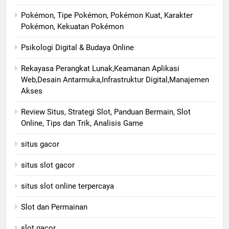
Pokémon, Tipe Pokémon, Pokémon Kuat, Karakter
Pokémon, Kekuatan Pokémon
Psikologi Digital & Budaya Online
Rekayasa Perangkat Lunak,Keamanan Aplikasi
Web,Desain Antarmuka,Infrastruktur Digital,Manajemen
Akses
Review Situs, Strategi Slot, Panduan Bermain, Slot
Online, Tips dan Trik, Analisis Game
situs gacor
situs slot gacor
situs slot online terpercaya
Slot dan Permainan
slot gacor