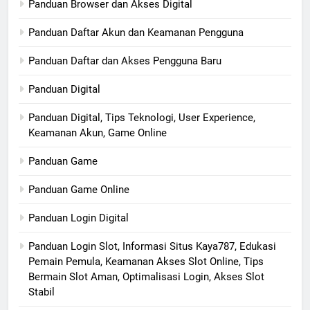
Panduan Browser dan Akses Digital
Panduan Daftar Akun dan Keamanan Pengguna
Panduan Daftar dan Akses Pengguna Baru
Panduan Digital
Panduan Digital, Tips Teknologi, User Experience,
Keamanan Akun, Game Online
Panduan Game
Panduan Game Online
Panduan Login Digital
Panduan Login Slot, Informasi Situs Kaya787, Edukasi
Pemain Pemula, Keamanan Akses Slot Online, Tips
Bermain Slot Aman, Optimalisasi Login, Akses Slot
Stabil