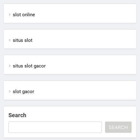
slot online
situs slot
situs slot gacor
slot gacor
Search
SEARCH