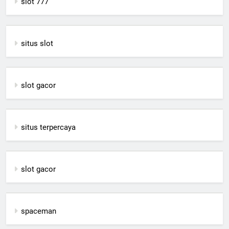
slot 777
situs slot
slot gacor
situs terpercaya
slot gacor
spaceman