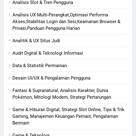
Analisis Slot & Tren Pengguna
Analisis UX Multi-Perangkat,Optimasi Performa
Akses,Stabilitas Login dan Sesi,Keamanan Browser &
Privasi,Panduan Pengguna Harian
Analitik & UX Situs Judi
Audit Digital & Teknologi Informasi
Data & Statistik Permainan
Desain UI/UX & Pengalaman Pengguna
Fantasi & Supranatural, Analisis Karakter, Dunia
Pokémon, Mitologi Modern, Strategi Pertarungan
Game & Hiburan Digital, Strategi Slot Online, Tips & Trik
Gaming, Manajemen Keuangan Pemain, Pengalaman
Bermain
Game & Teknologi