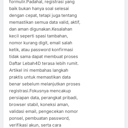
formulir.Padahal, registrasi yang
baik bukan hanya soal selesai
dengan cepat, tetapi juga tentang
memastikan semua data valid, aktif,
dan aman digunakan.Kesalahan
kecil seperti spasi tambahan,
nomor kurang digit, email salah
ketik, atau password konfirmasi
tidak sama dapat membuat proses
Daftar Lebah4D terasa lebih rumit.
Artikel ini membahas langkah
praktis untuk memastikan data
benar sebelum melanjutkan proses
registrasi.Fokusnya mencakup
persiapan data, perangkat pribadi,
browser stabil, koneksi aman,
validasi email, pengecekan nomor
ponsel, pembuatan password,
verifikasi akun, serta cara