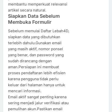
membantu memperkuat relevansi
artikel secara natural.
Siapkan Data Sebelum
Membuka Formulir
Sebelum memulai Daftar Lebah4D,
siapkan data yang dibutuhkan
terlebih dahulu.Gunakan email
yang masih aktif, nomor ponsel
yang benar, dan password yang
sudah dirancang dengan
aman.Persiapan ini membuat
proses pendaftaran lebih efisien
karena pengguna tidak perlu
keluar dari halaman hanya untuk
mencari informasi.
Email aktif sangat penting karena
sering menjadi jalur verifikasi atau
pemulihan akun.Pastikan email