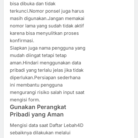
bisa dibuka dan tidak
terkunci.Nomor ponsel juga harus
masih digunakan.Jangan memakai
nomor lama yang sudah tidak aktif
karena bisa menyulitkan proses
konfirmasi.
Siapkan juga nama pengguna yang
mudah diingat tetapi tetap
aman.Hindari menggunakan data
pribadi yang terlalu jelas jika tidak
diperlukan.Persiapan sederhana
ini membantu pengguna
mengurangi risiko salah input saat
mengisi form.
Gunakan Perangkat
Pribadi yang Aman
Mengisi data saat Daftar Lebah4D
sebaiknya dilakukan melalui