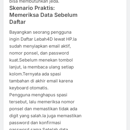
bisa membutuhkan jeda.
Skenario Praktis:
Memeriksa Data Sebelum
Daftar
Bayangkan seorang pengguna
ingin Daftar Lebah4D lewat HP.Ia
sudah menyiapkan email aktif,
nomor ponsel, dan password
kuat.Sebelum menekan tombol
lanjut, ia membaca ulang setiap
kolom.Ternyata ada spasi
tambahan di akhir email karena
keyboard otomatis.
Pengguna menghapus spasi
tersebut, lalu memeriksa nomor
ponsel dan memastikan tidak ada
digit yang salah.Ia juga memastikan
password dan konfirmasi
password sama.Setelah data