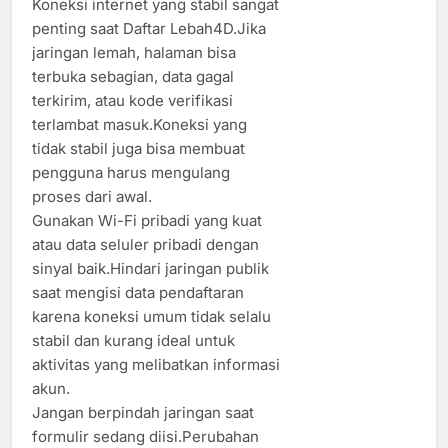
Koneksi internet yang stabil sangat
penting saat Daftar Lebah4D.Jika
jaringan lemah, halaman bisa
terbuka sebagian, data gagal
terkirim, atau kode verifikasi
terlambat masuk.Koneksi yang
tidak stabil juga bisa membuat
pengguna harus mengulang
proses dari awal.
Gunakan Wi-Fi pribadi yang kuat
atau data seluler pribadi dengan
sinyal baik.Hindari jaringan publik
saat mengisi data pendaftaran
karena koneksi umum tidak selalu
stabil dan kurang ideal untuk
aktivitas yang melibatkan informasi
akun.
Jangan berpindah jaringan saat
formulir sedang diisi.Perubahan