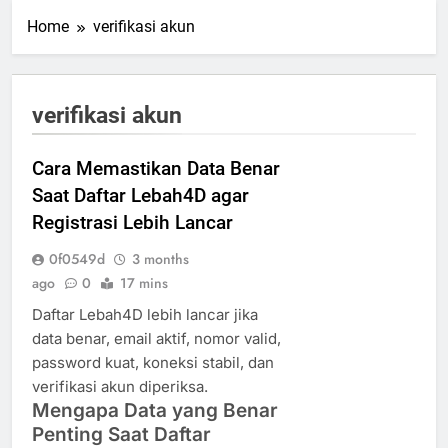
Home
verifikasi akun
verifikasi akun
Cara Memastikan Data Benar
Saat Daftar Lebah4D agar
Registrasi Lebih Lancar
0f0549d
3 months
ago
0
17 mins
Daftar Lebah4D lebih lancar jika
data benar, email aktif, nomor valid,
password kuat, koneksi stabil, dan
verifikasi akun diperiksa.
Mengapa Data yang Benar
Penting Saat Daftar