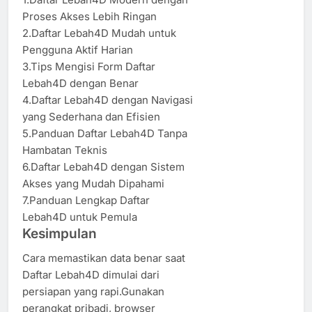
Proses Akses Lebih Ringan
2.Daftar Lebah4D Mudah untuk
Pengguna Aktif Harian
3.Tips Mengisi Form Daftar
Lebah4D dengan Benar
4.Daftar Lebah4D dengan Navigasi
yang Sederhana dan Efisien
5.Panduan Daftar Lebah4D Tanpa
Hambatan Teknis
6.Daftar Lebah4D dengan Sistem
Akses yang Mudah Dipahami
7.Panduan Lengkap Daftar
Lebah4D untuk Pemula
Kesimpulan
Cara memastikan data benar saat
Daftar Lebah4D dimulai dari
persiapan yang rapi.Gunakan
perangkat pribadi, browser