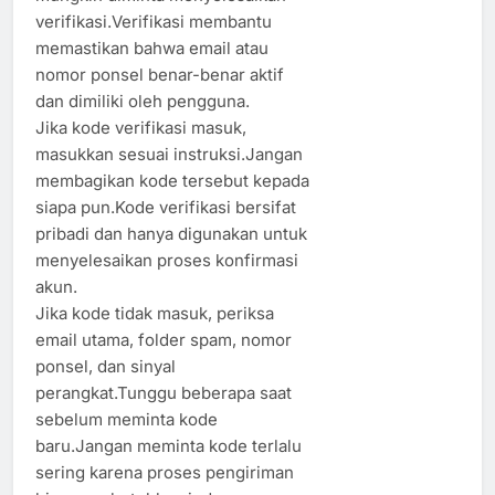
verifikasi.Verifikasi membantu
memastikan bahwa email atau
nomor ponsel benar-benar aktif
dan dimiliki oleh pengguna.
Jika kode verifikasi masuk,
masukkan sesuai instruksi.Jangan
membagikan kode tersebut kepada
siapa pun.Kode verifikasi bersifat
pribadi dan hanya digunakan untuk
menyelesaikan proses konfirmasi
akun.
Jika kode tidak masuk, periksa
email utama, folder spam, nomor
ponsel, dan sinyal
perangkat.Tunggu beberapa saat
sebelum meminta kode
baru.Jangan meminta kode terlalu
sering karena proses pengiriman