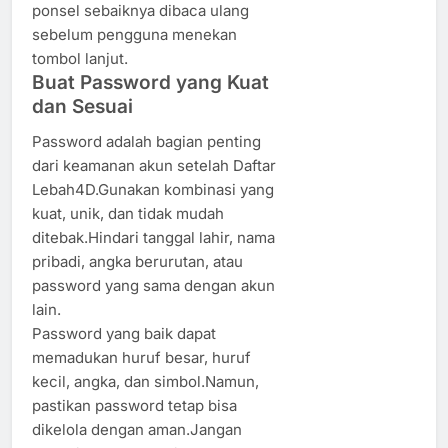
ponsel sebaiknya dibaca ulang
sebelum pengguna menekan
tombol lanjut.
Buat Password yang Kuat
dan Sesuai
Password adalah bagian penting
dari keamanan akun setelah Daftar
Lebah4D.Gunakan kombinasi yang
kuat, unik, dan tidak mudah
ditebak.Hindari tanggal lahir, nama
pribadi, angka berurutan, atau
password yang sama dengan akun
lain.
Password yang baik dapat
memadukan huruf besar, huruf
kecil, angka, dan simbol.Namun,
pastikan password tetap bisa
dikelola dengan aman.Jangan