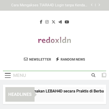
Skip
Panduan Memahami Link Alternatif secara Aman
to
untuk Pengguna Baru
content
EDWINSLOT Login Aman: Tips Menghindari
Kendala Saat Masuk Akun
Panduan Menggunakan LEBAH4D secara Praktis
di Berbagai Browser
Cara Mengakses TIARA4D Login tanpa Kendala
Umum
Panduan Memahami Link Alternatif secara Aman
untuk Pengguna Baru
Redox London
Temukan Produk Kesehatan Yang
EDWINSLOT Login Aman: Tips Menghindari
NEWSLETTER
RANDOM NEWS
Kendala Saat Masuk Akun
Mendukung Energi Dan Kesejahteraan Anda
Di Redox London. Berbasis Pada Teknologi
MENU
Redox.
nduan Menggunakan LEBAH4D secara Praktis di Berbagai Br
HEADLINES
Weeks Ago