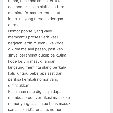
benar, tidak ada angka tertukar,
dan nomor masih aktif.Jika form
meminta format tertentu, ikuti
instruksi yang tersedia dengan
cermat.
Nomor ponsel yang valid
membantu proses verifikasi
berjalan lebih mudah.Jika kode
dikirim melalui pesan, pastikan
sinyal perangkat cukup baik.Jika
kode belum masuk, jangan
langsung meminta ulang berkali-
kali.Tunggu beberapa saat dan
periksa kembali nomor yang
dimasukkan.
Kesalahan satu digit saja dapat
membuat kode verifikasi masuk ke
nomor yang salah atau tidak masuk
sama sekali.Karena itu, nomor