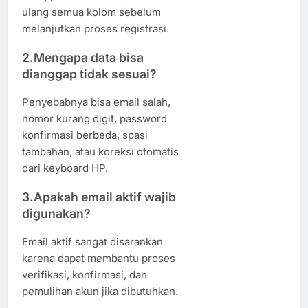
ulang semua kolom sebelum
melanjutkan proses registrasi.
2.Mengapa data bisa
dianggap tidak sesuai?
Penyebabnya bisa email salah,
nomor kurang digit, password
konfirmasi berbeda, spasi
tambahan, atau koreksi otomatis
dari keyboard HP.
3.Apakah email aktif wajib
digunakan?
Email aktif sangat disarankan
karena dapat membantu proses
verifikasi, konfirmasi, dan
pemulihan akun jika dibutuhkan.