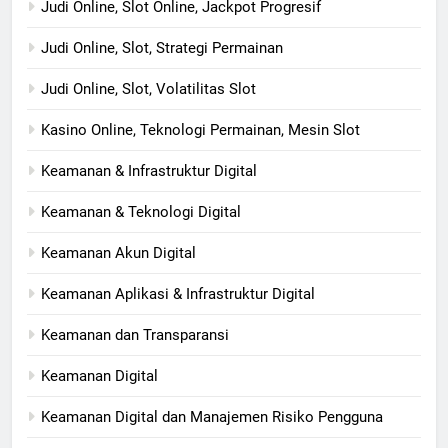
Judi Online, Slot Online, Jackpot Progresif
Judi Online, Slot, Strategi Permainan
Judi Online, Slot, Volatilitas Slot
Kasino Online, Teknologi Permainan, Mesin Slot
Keamanan & Infrastruktur Digital
Keamanan & Teknologi Digital
Keamanan Akun Digital
Keamanan Aplikasi & Infrastruktur Digital
Keamanan dan Transparansi
Keamanan Digital
Keamanan Digital dan Manajemen Risiko Pengguna