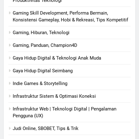
Produktivitas Teknologi
Gaming Skill Development, Performa Bermain,
Konsistensi Gameplay, Hobi & Rekreasi, Tips Kompetitif
Gaming, Hiburan, Teknologi
Gaming, Panduan, Champion4D
Gaya Hidup Digital & Teknologi Anak Muda
Gaya Hidup Digital Seimbang
Indie Games & Storytelling
Infrastruktur Sistem & Optimasi Koneksi
Infrastruktur Web | Teknologi Digital | Pengalaman
Pengguna (UX)
Judi Online, SBOBET, Tips & Trik