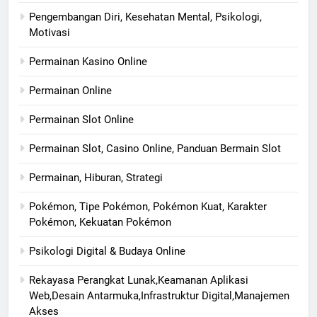
Pengembangan Diri, Kesehatan Mental, Psikologi,
Motivasi
Permainan Kasino Online
Permainan Online
Permainan Slot Online
Permainan Slot, Casino Online, Panduan Bermain Slot
Permainan, Hiburan, Strategi
Pokémon, Tipe Pokémon, Pokémon Kuat, Karakter
Pokémon, Kekuatan Pokémon
Psikologi Digital & Budaya Online
Rekayasa Perangkat Lunak,Keamanan Aplikasi
Web,Desain Antarmuka,Infrastruktur Digital,Manajemen
Akses