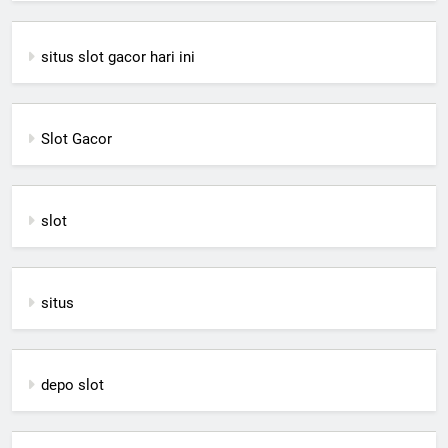
situs slot gacor hari ini
Slot Gacor
slot
situs
depo slot