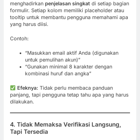
menghadirkan
penjelasan singkat
di setiap bagian
formulir. Setiap kolom memiliki placeholder atau
tooltip untuk membantu pengguna memahami apa
yang harus diisi.
Contoh:
“Masukkan email aktif Anda (digunakan
untuk pemulihan akun)”
“Gunakan minimal 8 karakter dengan
kombinasi huruf dan angka”
Efeknya:
Tidak perlu membaca panduan
panjang, tapi pengguna tetap tahu apa yang harus
dilakukan.
4. Tidak Memaksa Verifikasi Langsung,
Tapi Tersedia