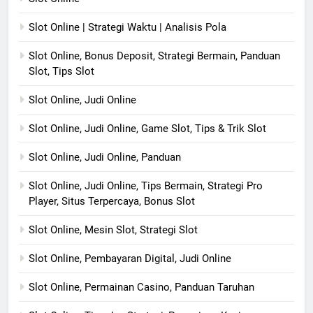
Slot Online | Strategi Waktu | Analisis Pola
Slot Online, Bonus Deposit, Strategi Bermain, Panduan
Slot, Tips Slot
Slot Online, Judi Online
Slot Online, Judi Online, Game Slot, Tips & Trik Slot
Slot Online, Judi Online, Panduan
Slot Online, Judi Online, Tips Bermain, Strategi Pro
Player, Situs Terpercaya, Bonus Slot
Slot Online, Mesin Slot, Strategi Slot
Slot Online, Pembayaran Digital, Judi Online
Slot Online, Permainan Casino, Panduan Taruhan