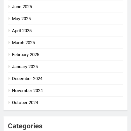
June 2025
May 2025
April 2025
March 2025
February 2025
January 2025
December 2024
November 2024
October 2024
Categories