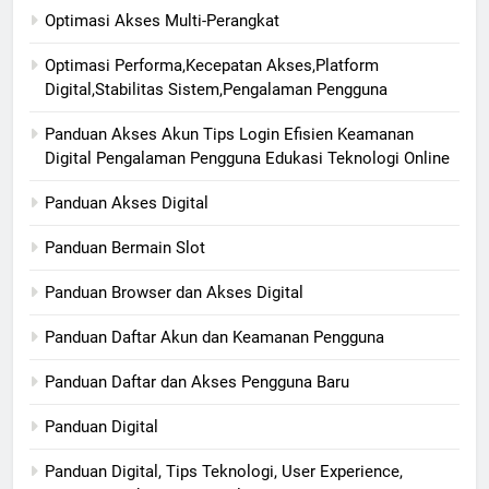
Optimasi Akses Multi-Perangkat
Optimasi Performa,Kecepatan Akses,Platform
Digital,Stabilitas Sistem,Pengalaman Pengguna
Panduan Akses Akun Tips Login Efisien Keamanan
Digital Pengalaman Pengguna Edukasi Teknologi Online
Panduan Akses Digital
Panduan Bermain Slot
Panduan Browser dan Akses Digital
Panduan Daftar Akun dan Keamanan Pengguna
Panduan Daftar dan Akses Pengguna Baru
Panduan Digital
Panduan Digital, Tips Teknologi, User Experience,