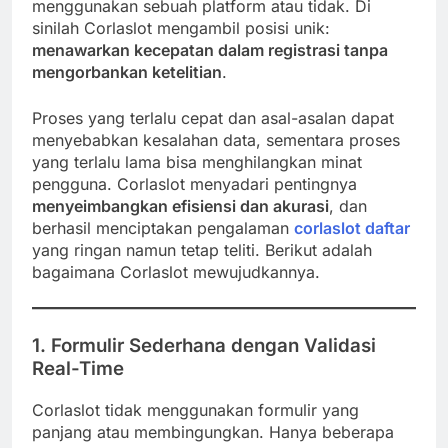
menggunakan sebuah platform atau tidak. Di
sinilah Corlaslot mengambil posisi unik:
menawarkan kecepatan dalam registrasi tanpa
mengorbankan ketelitian
.
Proses yang terlalu cepat dan asal-asalan dapat
menyebabkan kesalahan data, sementara proses
yang terlalu lama bisa menghilangkan minat
pengguna. Corlaslot menyadari pentingnya
menyeimbangkan efisiensi dan akurasi
, dan
berhasil menciptakan pengalaman
corlaslot daftar
yang ringan namun tetap teliti. Berikut adalah
bagaimana Corlaslot mewujudkannya.
1. Formulir Sederhana dengan Validasi
Real-Time
Corlaslot tidak menggunakan formulir yang
panjang atau membingungkan. Hanya beberapa