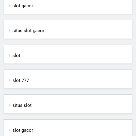
slot gacor
situs slot gacor
slot
slot 777
situs slot
slot gacor