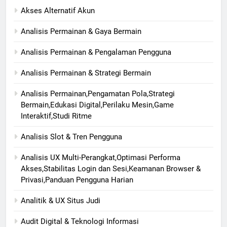
Akses Alternatif Akun
Analisis Permainan & Gaya Bermain
Analisis Permainan & Pengalaman Pengguna
Analisis Permainan & Strategi Bermain
Analisis Permainan,Pengamatan Pola,Strategi
Bermain,Edukasi Digital,Perilaku Mesin,Game
Interaktif,Studi Ritme
Analisis Slot & Tren Pengguna
Analisis UX Multi-Perangkat,Optimasi Performa
Akses,Stabilitas Login dan Sesi,Keamanan Browser &
Privasi,Panduan Pengguna Harian
Analitik & UX Situs Judi
Audit Digital & Teknologi Informasi