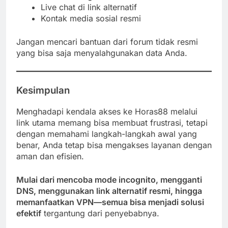
Live chat di link alternatif
Kontak media sosial resmi
Jangan mencari bantuan dari forum tidak resmi
yang bisa saja menyalahgunakan data Anda.
Kesimpulan
Menghadapi kendala akses ke Horas88 melalui
link utama memang bisa membuat frustrasi, tetapi
dengan memahami langkah-langkah awal yang
benar, Anda tetap bisa mengakses layanan dengan
aman dan efisien.
Mulai dari mencoba mode incognito, mengganti
DNS, menggunakan link alternatif resmi, hingga
memanfaatkan VPN—semua bisa menjadi solusi
efektif
tergantung dari penyebabnya.