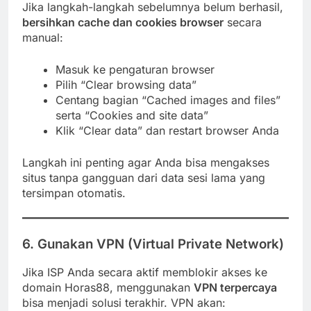
Jika langkah-langkah sebelumnya belum berhasil,
bersihkan cache dan cookies browser
secara
manual:
Masuk ke pengaturan browser
Pilih “Clear browsing data”
Centang bagian “Cached images and files”
serta “Cookies and site data”
Klik “Clear data” dan restart browser Anda
Langkah ini penting agar Anda bisa mengakses
situs tanpa gangguan dari data sesi lama yang
tersimpan otomatis.
6. Gunakan VPN (Virtual Private Network)
Jika ISP Anda secara aktif memblokir akses ke
domain Horas88, menggunakan
VPN terpercaya
bisa menjadi solusi terakhir. VPN akan: