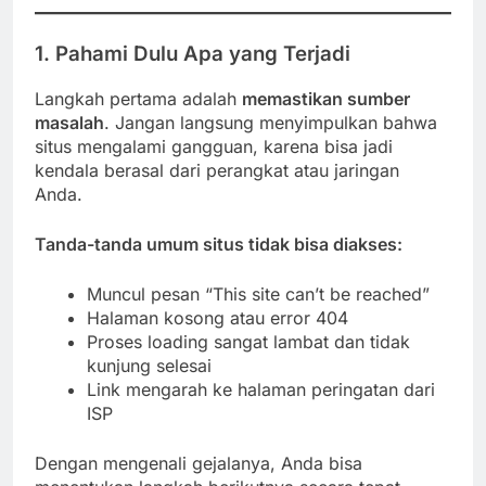
1. Pahami Dulu Apa yang Terjadi
Langkah pertama adalah
memastikan sumber
masalah
. Jangan langsung menyimpulkan bahwa
situs mengalami gangguan, karena bisa jadi
kendala berasal dari perangkat atau jaringan
Anda.
Tanda-tanda umum situs tidak bisa diakses:
Muncul pesan “This site can’t be reached”
Halaman kosong atau error 404
Proses loading sangat lambat dan tidak
kunjung selesai
Link mengarah ke halaman peringatan dari
ISP
Dengan mengenali gejalanya, Anda bisa