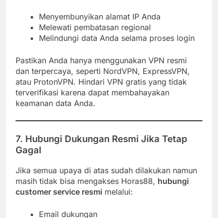
Menyembunyikan alamat IP Anda
Melewati pembatasan regional
Melindungi data Anda selama proses login
Pastikan Anda hanya menggunakan VPN resmi
dan terpercaya, seperti NordVPN, ExpressVPN,
atau ProtonVPN. Hindari VPN gratis yang tidak
terverifikasi karena dapat membahayakan
keamanan data Anda.
7. Hubungi Dukungan Resmi Jika Tetap
Gagal
Jika semua upaya di atas sudah dilakukan namun
masih tidak bisa mengakses Horas88,
hubungi
customer service resmi
melalui:
Email dukungan