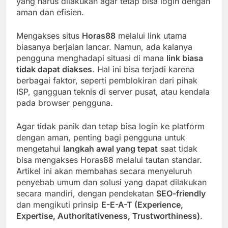
yang harus dilakukan agar tetap bisa login dengan
aman dan efisien.
Mengakses situs
Horas88
melalui link utama
biasanya berjalan lancar. Namun, ada kalanya
pengguna menghadapi situasi di mana
link biasa
tidak dapat diakses
. Hal ini bisa terjadi karena
berbagai faktor, seperti pemblokiran dari pihak
ISP, gangguan teknis di server pusat, atau kendala
pada browser pengguna.
Agar tidak panik dan tetap bisa login ke platform
dengan aman, penting bagi pengguna untuk
mengetahui
langkah awal yang tepat
saat tidak
bisa mengakses Horas88 melalui tautan standar.
Artikel ini akan membahas secara menyeluruh
penyebab umum dan solusi yang dapat dilakukan
secara mandiri, dengan pendekatan
SEO-friendly
dan mengikuti prinsip
E-E-A-T (Experience,
Expertise, Authoritativeness, Trustworthiness)
.