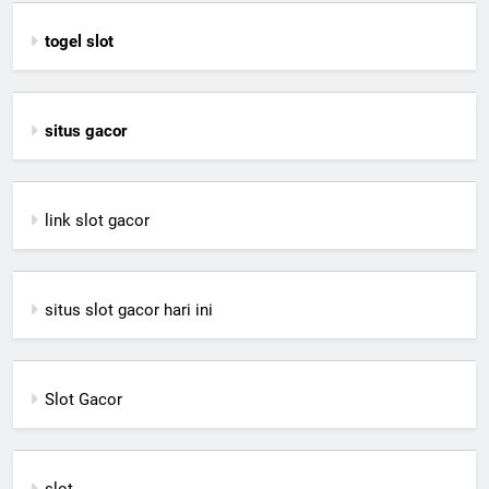
togel slot
situs gacor
link slot gacor
situs slot gacor hari ini
Slot Gacor
slot