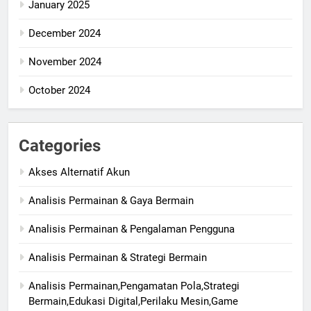
January 2025
December 2024
November 2024
October 2024
Categories
Akses Alternatif Akun
Analisis Permainan & Gaya Bermain
Analisis Permainan & Pengalaman Pengguna
Analisis Permainan & Strategi Bermain
Analisis Permainan,Pengamatan Pola,Strategi
Bermain,Edukasi Digital,Perilaku Mesin,Game