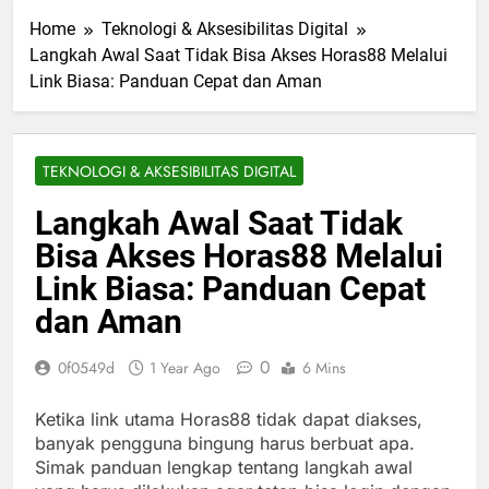
Home
Teknologi & Aksesibilitas Digital
Langkah Awal Saat Tidak Bisa Akses Horas88 Melalui
Link Biasa: Panduan Cepat dan Aman
TEKNOLOGI & AKSESIBILITAS DIGITAL
Langkah Awal Saat Tidak
Bisa Akses Horas88 Melalui
Link Biasa: Panduan Cepat
dan Aman
0
0f0549d
1 Year Ago
6 Mins
Ketika link utama Horas88 tidak dapat diakses,
banyak pengguna bingung harus berbuat apa.
Simak panduan lengkap tentang langkah awal