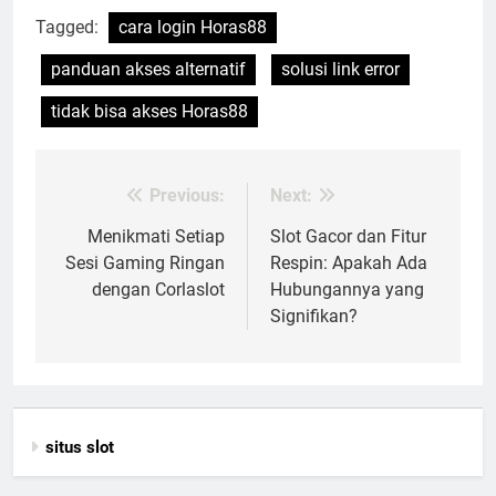
Tagged:
cara login Horas88
panduan akses alternatif
solusi link error
tidak bisa akses Horas88
Previous:
Next:
Post
navigation
Menikmati Setiap
Slot Gacor dan Fitur
Sesi Gaming Ringan
Respin: Apakah Ada
dengan Corlaslot
Hubungannya yang
Signifikan?
situs slot