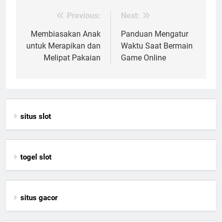
Previous:
Next:
Post
navigation
Membiasakan Anak
Panduan Mengatur
untuk Merapikan dan
Waktu Saat Bermain
Melipat Pakaian
Game Online
situs slot
togel slot
situs gacor