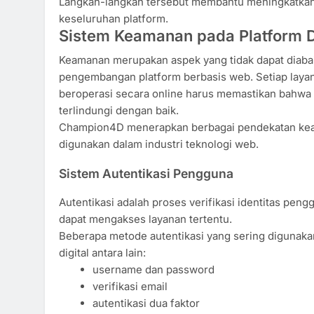
Langkah-langkah tersebut membantu meningkatka
keseluruhan platform.
Sistem Keamanan pada Platform D
Keamanan merupakan aspek yang tidak dapat diaba
pengembangan platform berbasis web. Setiap layan
beroperasi secara online harus memastikan bahwa
terlindungi dengan baik.
Champion4D menerapkan berbagai pendekatan k
digunakan dalam industri teknologi web.
Sistem Autentikasi Pengguna
Autentikasi adalah proses verifikasi identitas pe
dapat mengakses layanan tertentu.
Beberapa metode autentikasi yang sering digunaka
digital antara lain:
username dan password
verifikasi email
autentikasi dua faktor