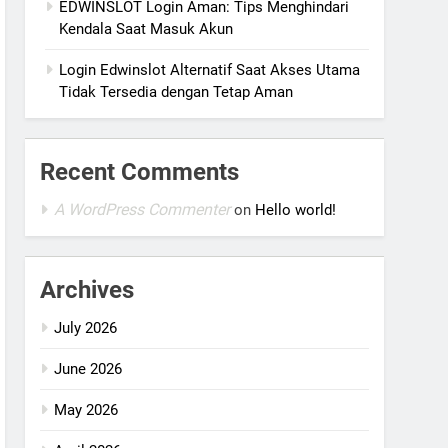
EDWINSLOT Login Aman: Tips Menghindari
Kendala Saat Masuk Akun
Login Edwinslot Alternatif Saat Akses Utama
Tidak Tersedia dengan Tetap Aman
Recent Comments
A WordPress Commenter
on
Hello world!
Archives
July 2026
June 2026
May 2026