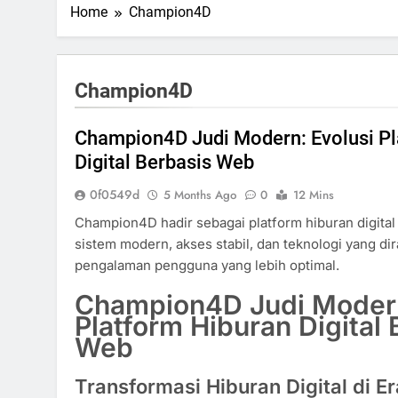
Home
Champion4D
Champion4D
Champion4D Judi Modern: Evolusi Pl
Digital Berbasis Web
0f0549d
5 Months Ago
0
12 Mins
Champion4D hadir sebagai platform hiburan digita
sistem modern, akses stabil, dan teknologi yang di
pengalaman pengguna yang lebih optimal.
Champion4D Judi Modern
Platform Hiburan Digital 
Web
Transformasi Hiburan Digital di Er