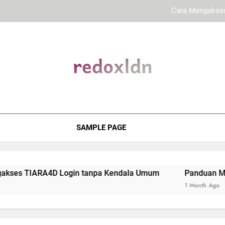
Cara Mengakse
Panduan Memahami Link Alterna
EDWINSLOT Login Aman: Tips M
Panduan Menggunakan LEBAH4D
ox London
Cara Mengakse
roduk Kesehatan Yang Mendukung Energi Dan Kesejahteraan A
Panduan Memahami Link Alterna
SAMPLE PAGE
EDWINSLOT Login Aman: Tips M
A4D Login tanpa Kendala Umum
Panduan Memahami Link
1 Month Ago