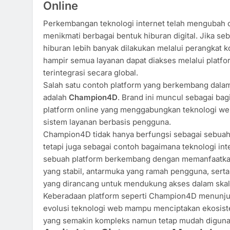
Online
Perkembangan teknologi internet telah mengubah 
menikmati berbagai bentuk hiburan digital. Jika s
hiburan lebih banyak dilakukan melalui perangkat k
hampir semua layanan dapat diakses melalui platf
terintegrasi secara global.
Salah satu contoh platform yang berkembang dalam 
adalah
Champion4D
. Brand ini muncul sebagai bag
platform online yang menggabungkan teknologi w
sistem layanan berbasis pengguna.
Champion4D tidak hanya berfungsi sebagai sebuah s
tetapi juga sebagai contoh bagaimana teknologi i
sebuah platform berkembang dengan memanfaatkan
yang stabil, antarmuka yang ramah pengguna, serta 
yang dirancang untuk mendukung akses dalam skal
Keberadaan platform seperti Champion4D menunj
evolusi teknologi web mampu menciptakan ekosiste
yang semakin kompleks namun tetap mudah diguna