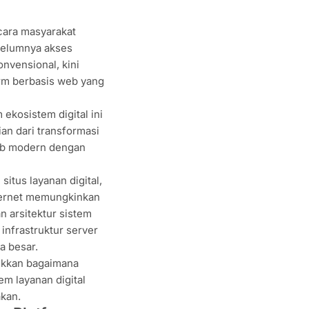
cara masyarakat
ebelumnya akses
onvensional, kini
orm berbasis web yang
ekosistem digital ini
ian dari transformasi
eb modern dengan
itus layanan digital,
nternet memungkinkan
 arsitektur sistem
infrastruktur server
a besar.
ukkan bagaimana
m layanan digital
kan.