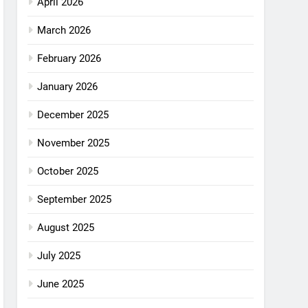
April 2026
March 2026
February 2026
January 2026
December 2025
November 2025
October 2025
September 2025
August 2025
July 2025
June 2025