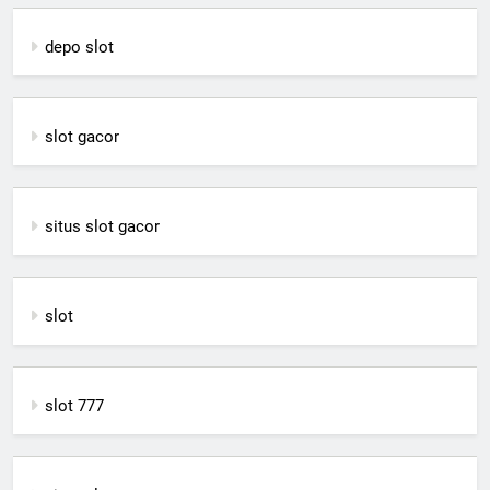
depo slot
slot gacor
situs slot gacor
slot
slot 777