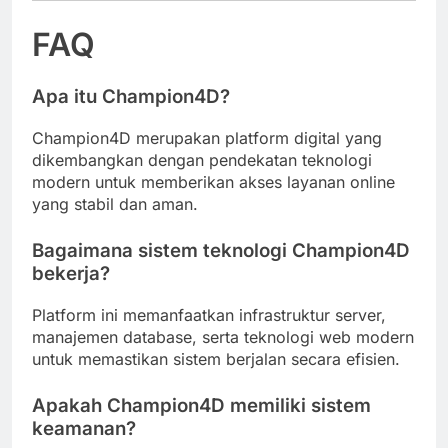
FAQ
Apa itu Champion4D?
Champion4D merupakan platform digital yang
dikembangkan dengan pendekatan teknologi
modern untuk memberikan akses layanan online
yang stabil dan aman.
Bagaimana sistem teknologi Champion4D
bekerja?
Platform ini memanfaatkan infrastruktur server,
manajemen database, serta teknologi web modern
untuk memastikan sistem berjalan secara efisien.
Apakah Champion4D memiliki sistem
keamanan?