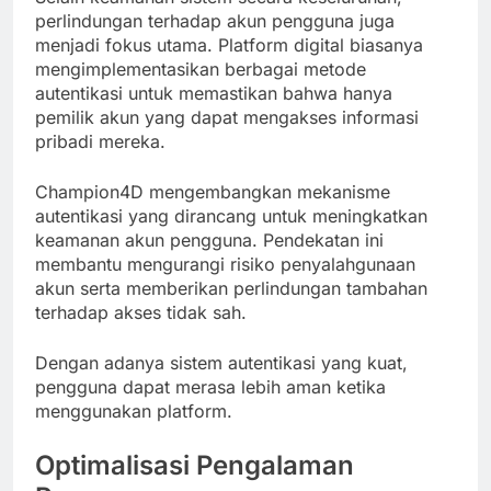
perlindungan terhadap akun pengguna juga
menjadi fokus utama. Platform digital biasanya
mengimplementasikan berbagai metode
autentikasi untuk memastikan bahwa hanya
pemilik akun yang dapat mengakses informasi
pribadi mereka.
Champion4D mengembangkan mekanisme
autentikasi yang dirancang untuk meningkatkan
keamanan akun pengguna. Pendekatan ini
membantu mengurangi risiko penyalahgunaan
akun serta memberikan perlindungan tambahan
terhadap akses tidak sah.
Dengan adanya sistem autentikasi yang kuat,
pengguna dapat merasa lebih aman ketika
menggunakan platform.
Optimalisasi Pengalaman