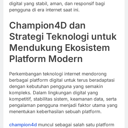
digital yang stabil, aman, dan responsif bagi
pengguna di era internet saat ini.
Champion4D dan
Strategi Teknologi untuk
Mendukung Ekosistem
Platform Modern
Perkembangan teknologi internet mendorong
berbagai platform digital untuk terus beradaptasi
dengan kebutuhan pengguna yang semakin
kompleks. Dalam lingkungan digital yang
kompetitif, stabilitas sistem, keamanan data, serta
pengalaman pengguna menjadi faktor utama yang
menentukan keberhasilan sebuah platform.
champion4d
muncul sebagai salah satu platform