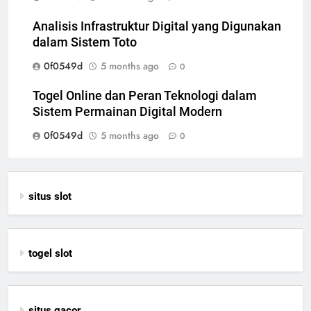
Analisis Infrastruktur Digital yang Digunakan
dalam Sistem Toto
0f0549d
5 months ago
0
Togel Online dan Peran Teknologi dalam
Sistem Permainan Digital Modern
0f0549d
5 months ago
0
situs slot
togel slot
situs gacor