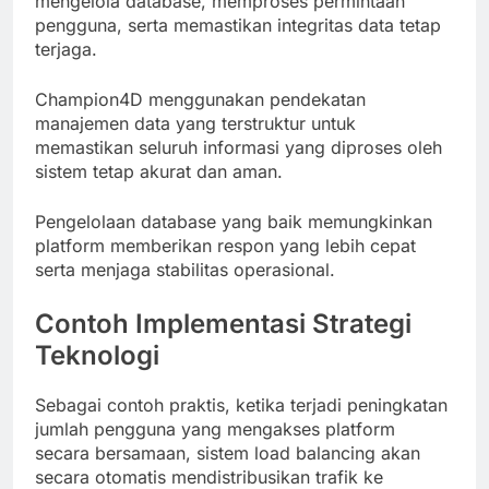
mengelola database, memproses permintaan
pengguna, serta memastikan integritas data tetap
terjaga.
Champion4D menggunakan pendekatan
manajemen data yang terstruktur untuk
memastikan seluruh informasi yang diproses oleh
sistem tetap akurat dan aman.
Pengelolaan database yang baik memungkinkan
platform memberikan respon yang lebih cepat
serta menjaga stabilitas operasional.
Contoh Implementasi Strategi
Teknologi
Sebagai contoh praktis, ketika terjadi peningkatan
jumlah pengguna yang mengakses platform
secara bersamaan, sistem load balancing akan
secara otomatis mendistribusikan trafik ke