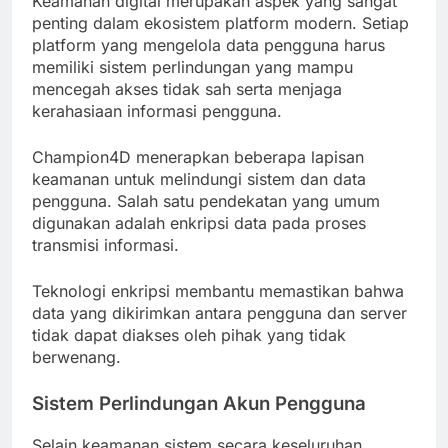
Keamanan digital merupakan aspek yang sangat
penting dalam ekosistem platform modern. Setiap
platform yang mengelola data pengguna harus
memiliki sistem perlindungan yang mampu
mencegah akses tidak sah serta menjaga
kerahasiaan informasi pengguna.
Champion4D menerapkan beberapa lapisan
keamanan untuk melindungi sistem dan data
pengguna. Salah satu pendekatan yang umum
digunakan adalah enkripsi data pada proses
transmisi informasi.
Teknologi enkripsi membantu memastikan bahwa
data yang dikirimkan antara pengguna dan server
tidak dapat diakses oleh pihak yang tidak
berwenang.
Sistem Perlindungan Akun Pengguna
Selain keamanan sistem secara keseluruhan,