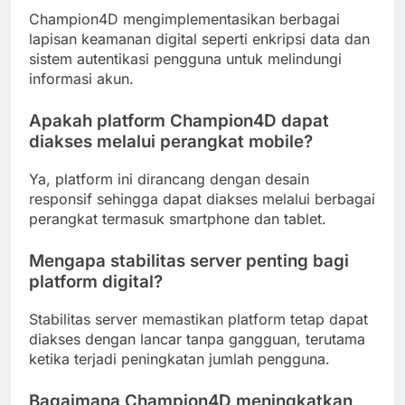
Champion4D mengimplementasikan berbagai
lapisan keamanan digital seperti enkripsi data dan
sistem autentikasi pengguna untuk melindungi
informasi akun.
Apakah platform Champion4D dapat
diakses melalui perangkat mobile?
Ya, platform ini dirancang dengan desain
responsif sehingga dapat diakses melalui berbagai
perangkat termasuk smartphone dan tablet.
Mengapa stabilitas server penting bagi
platform digital?
Stabilitas server memastikan platform tetap dapat
diakses dengan lancar tanpa gangguan, terutama
ketika terjadi peningkatan jumlah pengguna.
Bagaimana Champion4D meningkatkan