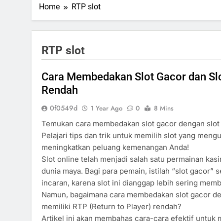
Home
RTP slot
RTP slot
Cara Membedakan Slot Gacor dan Sl
Rendah
0f0549d
1 Year Ago
0
8 Mins
Temukan cara membedakan slot gacor dengan slot
Pelajari tips dan trik untuk memilih slot yang meng
meningkatkan peluang kemenangan Anda!
Slot online telah menjadi salah satu permainan kasi
dunia maya. Bagi para pemain, istilah “slot gacor” s
incaran, karena slot ini dianggap lebih sering me
Namun, bagaimana cara membedakan slot gacor de
memiliki RTP (Return to Player) rendah?
Artikel ini akan membahas cara-cara efektif untuk