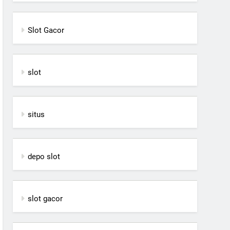
Slot Gacor
slot
situs
depo slot
slot gacor