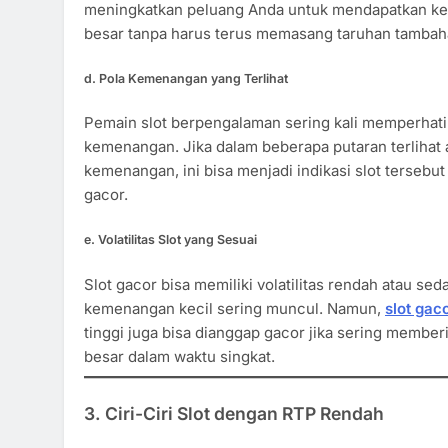
meningkatkan peluang Anda untuk mendapatkan k
besar tanpa harus terus memasang taruhan tambah
d. Pola Kemenangan yang Terlihat
Pemain slot berpengalaman sering kali memperhati
kemenangan. Jika dalam beberapa putaran terlihat 
kemenangan, ini bisa menjadi indikasi slot tersebu
gacor.
e. Volatilitas Slot yang Sesuai
Slot gacor bisa memiliki volatilitas rendah atau sed
kemenangan kecil sering muncul. Namun,
slot gac
tinggi juga bisa dianggap gacor jika sering memb
besar dalam waktu singkat.
3. Ciri-Ciri Slot dengan RTP Rendah