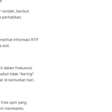
n
 rendah, berikut
a perhatikan:
 melihat informasi RTP
 slot.
il dalam frekuensi
ebut tidak “kering”
r di kemudian hari.
 free spin yang
 ini membantu