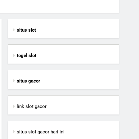
situs slot
togel slot
situs gacor
link slot gacor
situs slot gacor hari ini