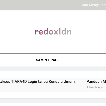
Cara Mengakse
Panduan Memahami Link Alterna
EDWINSLOT Login Aman: Tips M
Panduan Menggunakan LEBAH4D
ox London
Cara Mengakse
roduk Kesehatan Yang Mendukung Energi Dan Kesejahteraan A
Panduan Memahami Link Alterna
SAMPLE PAGE
EDWINSLOT Login Aman: Tips M
4D Login tanpa Kendala Umum
Panduan Memahami Link
1 Month Ago