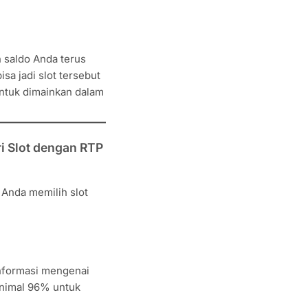
 saldo Anda terus
sa jadi slot tersebut
ntuk dimainkan dalam
i Slot dengan RTP
 Anda memilih slot
nformasi mengenai
inimal 96% untuk