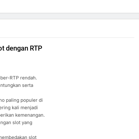
ot dengan RTP
 ber-RTP rendah.
untungkan serta
no paling populer di
ering kali menjadi
mberikan kemenangan.
ngan slot yang
 membedakan slot