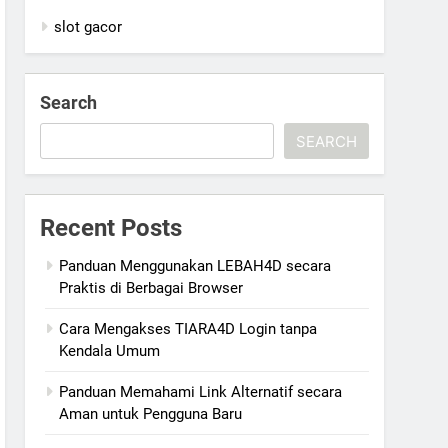
slot gacor
Search
SEARCH
Recent Posts
Panduan Menggunakan LEBAH4D secara
Praktis di Berbagai Browser
Cara Mengakses TIARA4D Login tanpa
Kendala Umum
Panduan Memahami Link Alternatif secara
Aman untuk Pengguna Baru