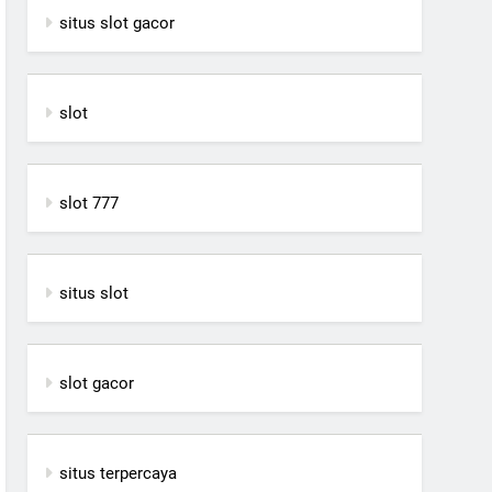
situs slot gacor
slot
slot 777
situs slot
slot gacor
situs terpercaya