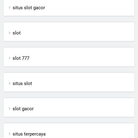
situs slot gacor
slot
slot 777
situs slot
slot gacor
situs terpercaya