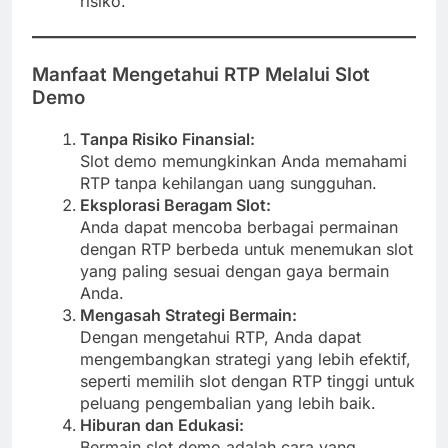
risiko.
Manfaat Mengetahui RTP Melalui Slot
Demo
Tanpa Risiko Finansial:
Slot demo memungkinkan Anda memahami
RTP tanpa kehilangan uang sungguhan.
Eksplorasi Beragam Slot:
Anda dapat mencoba berbagai permainan
dengan RTP berbeda untuk menemukan slot
yang paling sesuai dengan gaya bermain
Anda.
Mengasah Strategi Bermain:
Dengan mengetahui RTP, Anda dapat
mengembangkan strategi yang lebih efektif,
seperti memilih slot dengan RTP tinggi untuk
peluang pengembalian yang lebih baik.
Hiburan dan Edukasi:
Bermain slot demo adalah cara yang