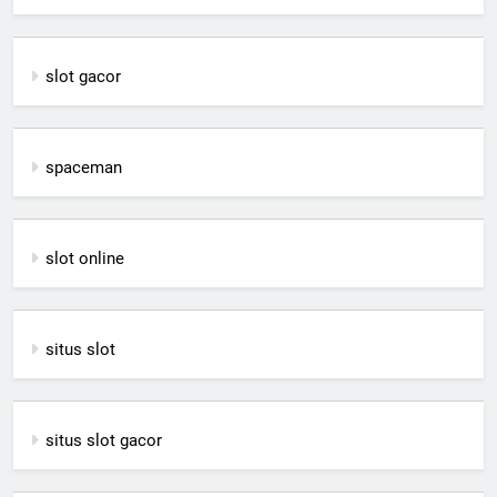
slot gacor
spaceman
slot online
situs slot
situs slot gacor