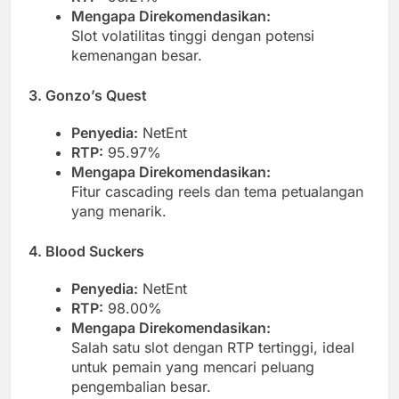
Mengapa Direkomendasikan:
Slot volatilitas tinggi dengan potensi
kemenangan besar.
3. Gonzo’s Quest
Penyedia:
NetEnt
RTP:
95.97%
Mengapa Direkomendasikan:
Fitur cascading reels dan tema petualangan
yang menarik.
4. Blood Suckers
Penyedia:
NetEnt
RTP:
98.00%
Mengapa Direkomendasikan:
Salah satu slot dengan RTP tertinggi, ideal
untuk pemain yang mencari peluang
pengembalian besar.