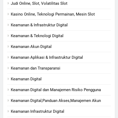
Judi Online, Slot, Volatilitas Slot
Kasino Online, Teknologi Permainan, Mesin Slot
Keamanan & Infrastruktur Digital
Keamanan & Teknologi Digital
Keamanan Akun Digital
Keamanan Aplikasi & Infrastruktur Digital
Keamanan dan Transparansi
Keamanan Digital
Keamanan Digital dan Manajemen Risiko Pengguna
Keamanan Digital,Panduan Akses,Manajemen Akun
Keamanan Infrastruktur Digital