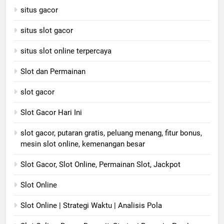
situs gacor
situs slot gacor
situs slot online terpercaya
Slot dan Permainan
slot gacor
Slot Gacor Hari Ini
slot gacor, putaran gratis, peluang menang, fitur bonus,
mesin slot online, kemenangan besar
Slot Gacor, Slot Online, Permainan Slot, Jackpot
Slot Online
Slot Online | Strategi Waktu | Analisis Pola