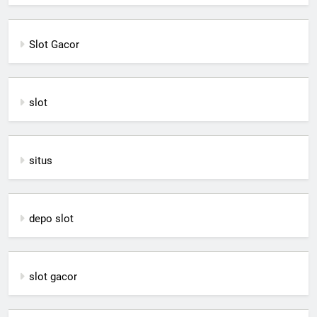
Slot Gacor
slot
situs
depo slot
slot gacor