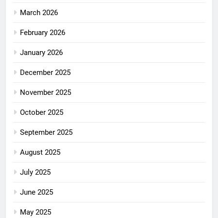
March 2026
February 2026
January 2026
December 2025
November 2025
October 2025
September 2025
August 2025
July 2025
June 2025
May 2025