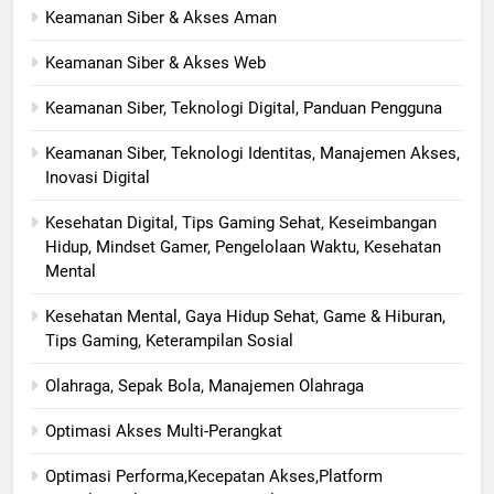
Keamanan Siber & Akses Aman
Keamanan Siber & Akses Web
Keamanan Siber, Teknologi Digital, Panduan Pengguna
Keamanan Siber, Teknologi Identitas, Manajemen Akses,
Inovasi Digital
Kesehatan Digital, Tips Gaming Sehat, Keseimbangan
Hidup, Mindset Gamer, Pengelolaan Waktu, Kesehatan
Mental
Kesehatan Mental, Gaya Hidup Sehat, Game & Hiburan,
Tips Gaming, Keterampilan Sosial
Olahraga, Sepak Bola, Manajemen Olahraga
Optimasi Akses Multi-Perangkat
Optimasi Performa,Kecepatan Akses,Platform